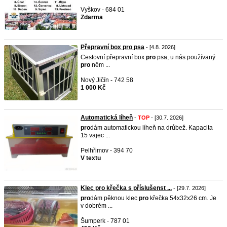
Vyškov - 684 01
Zdarma
Přepravní box pro psa
- [4.8. 2026]
Cestovní přepravní box
pro
psa, u nás používaný
pro
něm ...
Nový Jičín - 742 58
1 000 Kč
Automatická líheň
-
TOP
- [30.7. 2026]
pro
dám automatickou líheň na drůbež. Kapacita
15 vajec ...
Pelhřimov - 394 70
V textu
Klec pro křečka s příslušenst ...
- [29.7. 2026]
pro
dám pěknou klec
pro
křečka 54x32x26 cm. Je
v dobrém ...
Šumperk - 787 01