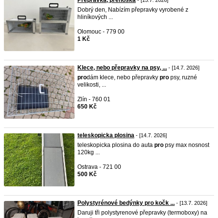
Přepravka, přenoska
- [15.7. 2026]
Dobrý den, Nabízím přepravky vyrobené z
hliníkových ...
Olomouc - 779 00
1 Kč
Klece, nebo přepravky na psy, ...
- [14.7. 2026]
pro
dám klece, nebo přepravky
pro
psy, ruzné
velikosti, ...
Zlín - 760 01
650 Kč
teleskopicka plosina
- [14.7. 2026]
teleskopicka plosina do auta
pro
psy max nosnost
120kg ...
Ostrava - 721 00
500 Kč
Polystyrénové bedýnky pro kočk ...
- [13.7. 2026]
Daruji tři polystyrenové přepravky (termoboxy) na