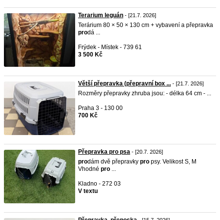
Terarium leguán
- [21.7. 2026]
Terárium 80 × 50 × 130 cm + vybavení a přepravka
pro
dá ...
Frýdek - Místek - 739 61
3 500 Kč
Větší přepravka (přepravní box ...
- [21.7. 2026]
Rozměry přepravky zhruba jsou: - délka 64 cm - ...
Praha 3 - 130 00
700 Kč
Přepravka pro psa
- [20.7. 2026]
pro
dám dvě přepravky
pro
psy. Velikost S, M
Vhodné
pro
...
Kladno - 272 03
V textu