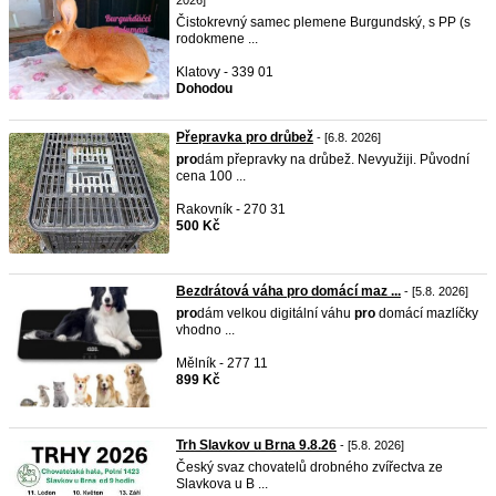
2026]
Čistokrevný samec plemene Burgundský, s PP (s
rodokmene ...
Klatovy - 339 01
Dohodou
Přepravka pro drůbež
- [6.8. 2026]
pro
dám přepravky na drůbež. Nevyužiji. Původní
cena 100 ...
Rakovník - 270 31
500 Kč
Bezdrátová váha pro domácí maz ...
- [5.8. 2026]
pro
dám velkou digitální váhu
pro
domácí mazlíčky
vhodno ...
Mělník - 277 11
899 Kč
Trh Slavkov u Brna 9.8.26
- [5.8. 2026]
Český svaz chovatelů drobného zvířectva ze
Slavkova u B ...