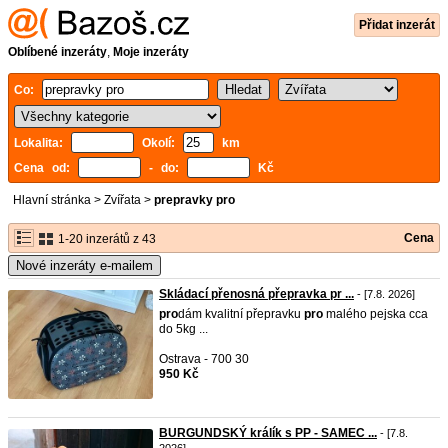
Přidat inzerát
Oblíbené inzeráty
,
Moje inzeráty
Co:
Lokalita:
Okolí:
km
Cena od:
- do:
Kč
Hlavní stránka
>
Zvířata
>
prepravky pro
Cena
1-20 inzerátů z 43
Nové inzeráty e-mailem
Skládací přenosná přepravka pr ...
- [7.8. 2026]
pro
dám kvalitní přepravku
pro
malého pejska cca
do 5kg ...
Ostrava - 700 30
950 Kč
BURGUNDSKÝ králík s PP - SAMEC ...
- [7.8.