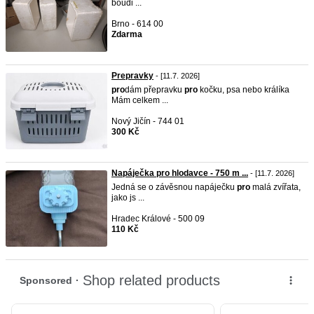
boudi ...
Brno - 614 00
Zdarma
Prepravky
- [11.7. 2026]
pro
dám přepravku
pro
kočku, psa nebo králíka
Mám celkem ...
Nový Jičín - 744 01
300 Kč
Napáječka pro hlodavce - 750 m ...
- [11.7. 2026]
Jedná se o závěsnou napáječku
pro
malá zvířata,
jako js ...
Hradec Králové - 500 09
110 Kč