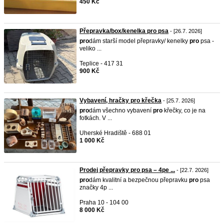
450 Kč
Přepravka/box/kenelka pro psa
- [26.7. 2026]
pro
dám starší model přepravky/ kenelky
pro
psa -
veliko ...
Teplice - 417 31
900 Kč
Vybavení, hračky pro křečka
- [25.7. 2026]
pro
dám všechno vybavení
pro
křečky, co je na
fotkách. V ...
Uherské Hradiště - 688 01
1 000 Kč
Prodej přepravky pro psa – 4pe ...
- [22.7. 2026]
pro
dám kvalitní a bezpečnou přepravku
pro
psa
značky 4p ...
Praha 10 - 104 00
8 000 Kč