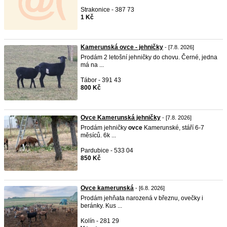
Strakonice - 387 73
1 Kč
Kamerunská ovce - jehničky
- [7.8. 2026]
Prodám 2 letošní jehničky do chovu. Černé, jedna
má na ...
Tábor - 391 43
800 Kč
Ovce Kamerunská jehničky
- [7.8. 2026]
Prodám jehničky
ovce
Kamerunské, stáří 6-7
měsíců. 6k ...
Pardubice - 533 04
850 Kč
Ovce kamerunská
- [6.8. 2026]
Prodám jehňata narozená v březnu, ovečky i
beránky. Kus ...
Kolín - 281 29