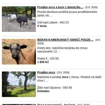
Prodám ovce a kozy z domácího ...
- [5.8. 2026]
Prvotní domluva probíhá pouze prostřednictvím
zpráv, ná ...
Ústí nad Labem - 403 23
V textu
BERAN KAMERUNSKÝ (SRNČÍ, POUZE ...
- [4.8.
2026]
Dobrý den, nabízíme beránka do chovu
narozeného 13. ...
Praha 5 - 155 00
1 800 Kč
Prodám ovce
- [3.8. 2026]
Nabízíme k prodeji
ovce
z chovu. Vhodné na další
chov i ...
Žďár nad Sázavou - 592 66
Dohodou