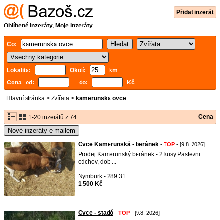
Přidat inzerát
Oblíbené inzeráty
,
Moje inzeráty
Co:
Lokalita:
Okolí:
km
Cena od:
- do:
Kč
Hlavní stránka
>
Zvířata
>
kamerunska ovce
Cena
1-20 inzerátů z 74
Nové inzeráty e-mailem
Ovce Kamerunská - beránek
-
TOP
- [9.8. 2026]
Prodej Kamerunský beránek - 2 kusy.Pastevni
odchov, dob ...
Nymburk - 289 31
1 500 Kč
Ovce - stadó
-
TOP
- [9.8. 2026]