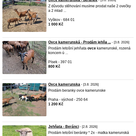
Ovce kamerunská - beránek
- [3.8. 2026]
Z důvodu stěhování musíme prodat naše 2 ovečky
a 2 mlad ...
Vyškov - 684 01
1 000 Kč
Ovce kamerunská - Prodám jehňa ...
- [3.8. 2026]
Prodám letošní jehňata
ovce
kamerunské, rozená
koncem ú ...
Písek - 397 01
800 Kč
Ovce kamerunska
- [3.8. 2026]
Prodám beranky ovce kamerunske
Praha - východ - 250 64
1 200 Kč
Jehňata - Beránci
- [2.8. 2026]
Prodám letošní beránky * 2x - matka kamerunská