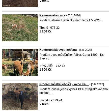
V textu
Kamerunská ovce
- [6.8. 2026]
Prodám letošní 3 jehničky, narozený 1.5.2026..
Třebíč - 675 32
1 200 Kč
Kamerunská ovce-jehňata
- [5.8. 2026]
Prodám dvou měsíční jehňátka. Cena 1300,- Ks
Barva ...
Nový Jičín - 742 73
1 300 Kč
Prodám loňské jehničky ovce Ka ...
- [5.8. 2026]
Prodám loňské jehničky bez POP, z registrovaného
hospod ...
Blansko - 679 74
V textu