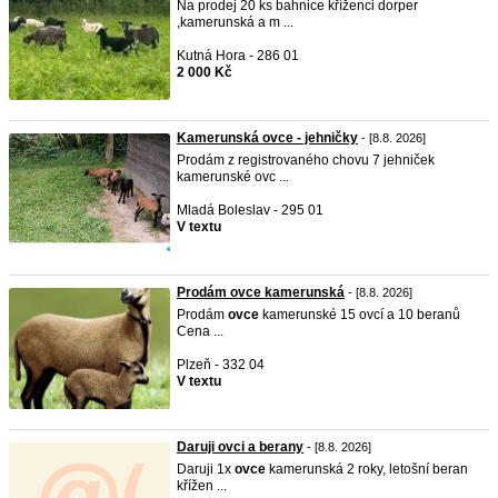
Na prodej 20 ks bahnice kříženci dorper
,kamerunská a m ...
Kutná Hora - 286 01
2 000 Kč
Kamerunská ovce - jehničky
- [8.8. 2026]
Prodám z registrovaného chovu 7 jehniček
kamerunské ovc ...
Mladá Boleslav - 295 01
V textu
Prodám ovce kamerunská
- [8.8. 2026]
Prodám
ovce
kamerunské 15 ovcí a 10 beranů
Cena ...
Plzeň - 332 04
V textu
Daruji ovci a berany
- [8.8. 2026]
Daruji 1x
ovce
kamerunská 2 roky, letošní beran
křížen ...