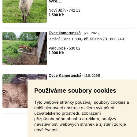
ovce
, ...
Nový Jičín - 742 13
1 500 Kč
Ovce kamerunská
- [2.8. 2026]
letošní. Cena 1.000,- kč. Telefon 731 608 249
Pardubice - 530 02
1 000 Kč
Ovce Kamerunská
- [2.8. 2026]
Jehňata
ovce
Kamerunské beránci. Na výpas
zahrady, na c ...
Používáme soubory cookies
Olomouc - 783 32
899 Kč
Tyto webové stránky používají soubory cookies a
další sledovací nástroje s cílem vylepšení
uživatelského prostředí, zobrazení
přizpůsobeného obsahu a reklam, analýzy
Stránka:
1
2
3
Další
návštěvnosti webových stránek a zjištění zdroje
návštěvnosti.