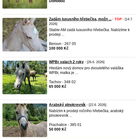
Dohodou
Zadám luxusního hřebečka, možn ...
-
TOP
- [14.7.
2026]
Stable AM zadá luxusního hřebečka. Nabízíme k
prodeji ...
Beroun - 267 05
100 000 Kč
WPBr valach 2 roky
- [26.6. 2026]
Hledám nový domov pro dvouletého valáška
WPBr, matka je ...
Tachov - 348 02
65 000 Kč
Arabský plnokrevník
- [22.6. 2026]
Nabízím k prodeji ročního hřebečka, arabský
plnokrevník ...
Prachatice - 385 01
50 000 Kč