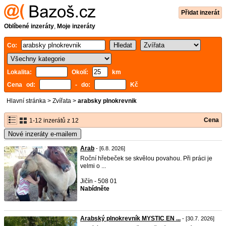
Přidat inzerát
Oblíbené inzeráty
,
Moje inzeráty
Co:
Lokalita:
Okolí:
km
Cena od:
- do:
Kč
Hlavní stránka
>
Zvířata
>
arabsky plnokrevnik
Cena
1-12 inzerátů z 12
Nové inzeráty e-mailem
Arab
- [6.8. 2026]
Roční hřebeček se skvělou povahou. Při práci je
velmi o ...
Jičín - 508 01
Nabídněte
Arabský plnokrevník MYSTIC EN ...
- [30.7. 2026]