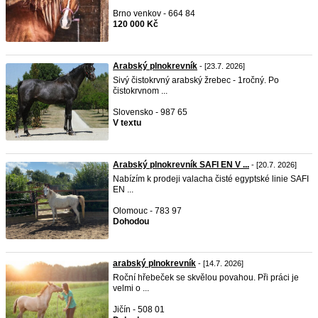
Brno venkov - 664 84
120 000 Kč
Arabský plnokrevník
- [23.7. 2026]
Sivý čistokrvný arabský žrebec - 1ročný. Po
čistokrvnom ...
Slovensko - 987 65
V textu
Arabský plnokrevník SAFI EN V ...
- [20.7. 2026]
Nabízím k prodeji valacha čisté egyptské linie SAFI
EN ...
Olomouc - 783 97
Dohodou
arabský plnokrevník
- [14.7. 2026]
Roční hřebeček se skvělou povahou. Při práci je
velmi o ...
Jičín - 508 01