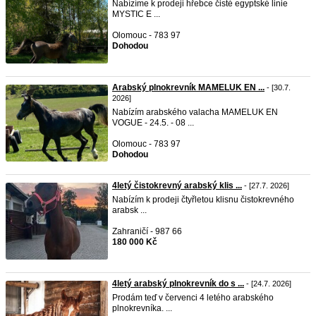
Nabízíme k prodeji hřebce čisté egyptské linie
MYSTIC E ...
Olomouc - 783 97
Dohodou
Arabský plnokrevník MAMELUK EN ...
- [30.7.
2026]
Nabízím arabského valacha MAMELUK EN
VOGUE - 24.5. - 08 ...
Olomouc - 783 97
Dohodou
4letý čistokrevný arabský klis ...
- [27.7. 2026]
Nabízím k prodeji čtyřletou klisnu čistokrevného
arabsk ...
Zahraničí - 987 66
180 000 Kč
4letý arabský plnokrevník do s ...
- [24.7. 2026]
Prodám teď v červenci 4 letého arabského
plnokrevníka. ...