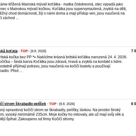
áme křížená Mainská mývalí koťátka - matka čistokrevná, otec vypadá jako
enec s Mainskou mývalí kočkou. Koťátka jsou supervymazlená, zvyklá na děti,
ěžný chod domácnosti, žijí s námi doma a mají přístup ven, jsou naučená na
čí záchod ...
ská koťata
7 
-
TOP
- [9.8. 2026]
ritská kočka bez PP 🐾 Nabízíme krásná britská koťátka narozená 24. 4. 2026.
očička – šedá barva Koťátka jsou zdravá, hravá a zvyklá na kontakt s lidmi.
statně přijímají potravu, jsou naučená na kočičí toaletu a používají
badlo. Před ...
čí strom škrabadlo pelíšek
6 
-
TOP
- [9.8. 2026]
ný opravdový kočičí strom se škrabadly, pelíšky, lávkou. Na prostor široký
m, vysoký minimálně 235cm. Moje kočky ho milovaly, ale už mají svůj věk a
tějí šplhat. Zakoupeno od firmy Kočičí stromy.