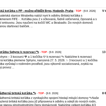
ská koťátka s PP - možno přiblížit Brno, Hodonín, Praha
V 
-
TOP
- [9.8. 2026]
atelská stanice Mirabelka nabízí nyní k odběru Britská koťátka s
kmenem FIFE - . Koťátka jsou 2 x očkovaná, řádně odčervená, čipovaná a s
í smlouvou. Jsou naučení na kočičí WC a škrabadlo. Do nových domovů
anou startovací balíček. ...
oťátka Sphynx k rezervaci 🐾
13
-
TOP
- [9.8. 2026]
phynx – 3 kocourci 💙 a 1 kočička 🩷 k rezervaci 🐾 Nabízíme k rezervaci
ná koťátka plemene Sphynx, narozená 27. 5. 2026. ✨ 3 kocourci a 1 kočička
tka vyrůstají v rodinném prostředí, jsou výborně socializovaná, zvyklá na
ý provoz ...
Nádherná britská koťátka 🐾
8 
-
TOP
- [9.8. 2026]
ádherná britská koťátka z vynikajícího spojení hledají milující domovy 🐾 ​Naše
zlená britská koťátka jsou již připravena k odběru a odejít do nových rodin,
se stanou plnohodnotnými členy domácnosti. Nabízíme celkem koťátka 4(3