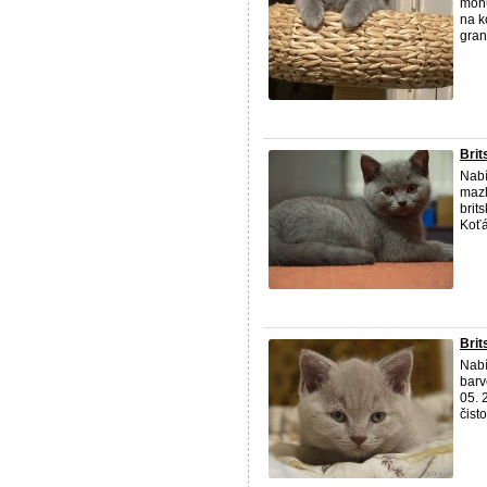
mohu
na k
gran
Brit
Nabí
mazl
brit
Koťá
Brit
Nabí
barv
05. 
čist