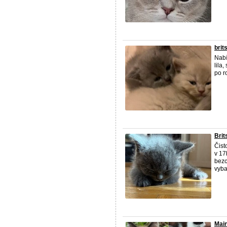
brit
Nabí
lila
po r
Brit
Čist
v 17
bezc
vyba
Main