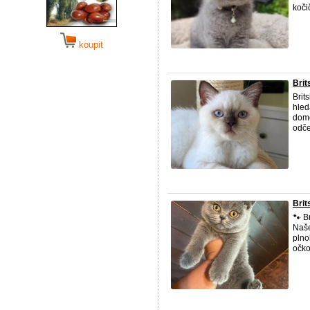
kočič
koupit
Brit
Brit
hled
domo
odče
Brit
🐾 B
Naše
plno
očko