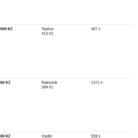
 000 Kč
Teplice
407 x
415 01
500 Kč
Rakovník
1371 x
269 01
500 Kč
Vsetín
559 x