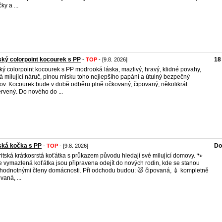
ky a ...
ský colorpoint kocourek s PP
18
-
TOP
- [9.8. 2026]
ský colorpoint kocourek s PP modrooká láska, mazlivý, hravý, klidné povahy,
á milující náruč, plnou misku toho nejlepšího papání a útulný bezpečný
v. Kocourek bude v době odběru plně očkovaný, čipovaný, několikrát
rvený. Do nového do ...
ská kočka s PP
Do
-
TOP
- [9.8. 2026]
ritská krátkosrstá koťátka s průkazem původu hledají své milující domovy. 🐾
 vymazlená koťátka jsou připravena odejít do nových rodin, kde se stanou
hodnotnými členy domácnosti. Při odchodu budou: 🐱 čipovaná, 💉 kompletně
vaná, ...