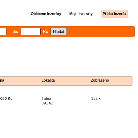
Oblíbené inzeráty
Moje inzeráty
Přidat inzerát
- do:
Kč
na
Lokalita
Zobrazeno
 000 Kč
Tábor
152 x
391 61