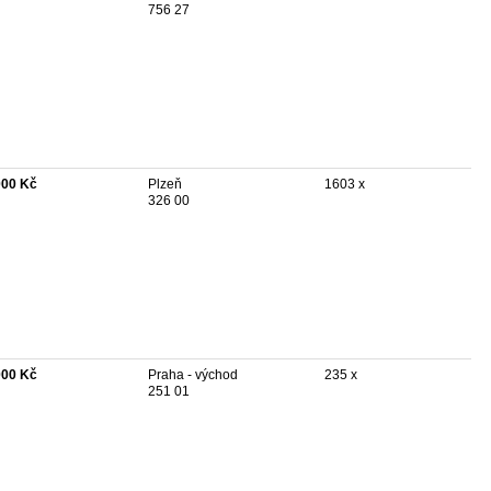
756 27
000 Kč
Plzeň
1603 x
326 00
000 Kč
Praha - východ
235 x
251 01