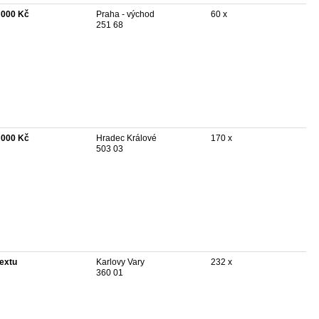
 000 Kč
Praha - východ
60 x
251 68
 000 Kč
Hradec Králové
170 x
503 03
textu
Karlovy Vary
232 x
360 01