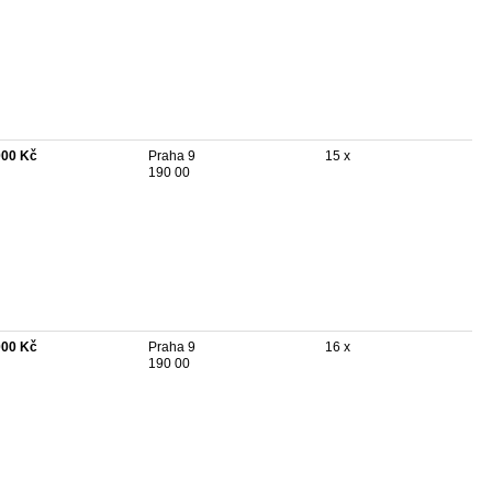
000 Kč
Praha 9
15 x
190 00
000 Kč
Praha 9
16 x
190 00