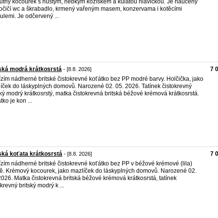
tný kocourek s hustým, hebkým kožíškem a kulatou hlavičkou. Je naučený
očičí wc a škrabadlo, krmený vařeným masem, konzervama i kotěcími
ulemi. Je odčervený ...
ská modrá krátkosrstá
7 
- [8.8. 2026]
zím nádherné britské čistokrevné koťátko bez PP modré barvy. Holčička, jako
íček do láskyplných domovů. Narozené 02. 05. 2026. Tatínek čistokrevný
ský modrý krátkosrstý, matka čistokrevná britská béžové krémová krátkosrstá.
tko je kon ...
ská koťata krátkosrstá
7 
- [8.8. 2026]
zím nádherné britské čistokrevné koťátko bez PP v béžové krémové (lila)
ě. Krémový kocourek, jako mazlíček do láskyplných domovů. Narozené 02.
2026. Matka čistokrevná britská béžové krémová krátkosrstá, tatínek
okrevný britský modrý k ...