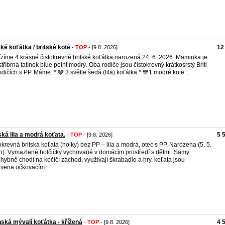
ské koťátka / britské kotě
12
-
TOP
- [9.8. 2026]
zíme 4 krásné čistokrevné britské koťátka narozená 24. 6. 2026. Maminka je
, stříbrná tatínek blue point modrý. Oba rodiče jsou čistokrevný krátkosrstý Briti
odičích s PP. Máme: * 🩶 3 světle šedá (lila) koťátka * 💙1 modré kotě ...
ská lila a modrá koťata.
5 
-
TOP
- [9.8. 2026]
okrevná britská koťata (holky) bez PP – lila a modrá, otec s PP. Narozena (5. 5.
h). Vymazlené holčičky vychované v domácím prostředí s dětmi. Samy
hybně chodí na kočičí záchod, využívají škrabadlo a hry, koťata jsou
vena očkovacím ...
ská mývalí koťátka - křížená
4 
-
TOP
- [9.8. 2026]