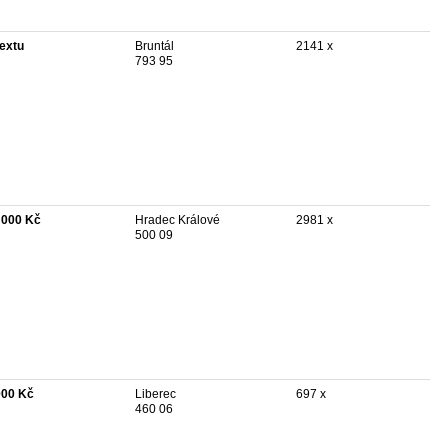
textu
Bruntál
2141 x
793 95
 000 Kč
Hradec Králové
2981 x
500 09
000 Kč
Liberec
697 x
460 06