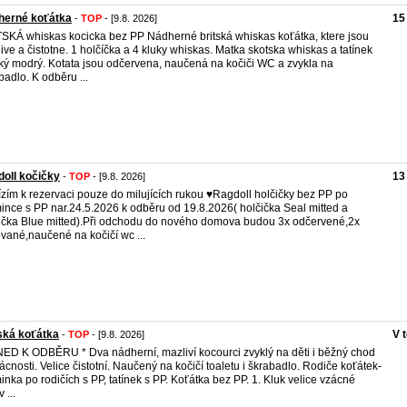
herné koťátka
15
-
TOP
- [9.8. 2026]
SKÁ whiskas kocicka bez PP Nádherné britská whiskas koťátka, ktere jsou
ive a čistotne. 1 holčíčka a 4 kluky whiskas. Matka skotska whiskas a tatínek
ský modrý. Kotata jsou odčervena, naučená na kočiči WC a zvykla na
badlo. K odběru ...
oll kočičky
13
-
TOP
- [9.8. 2026]
zím k rezervaci pouze do milujících rukou ♥️Ragdoll holčičky bez PP po
nce s PP nar.24.5.2026 k odběru od 19.8.2026( holčička Seal mitted a
ička Blue mitted).Při odchodu do nového domova budou 3x odčervené,2x
vané,naučené na kočičí wc ...
ská koťátka
V 
-
TOP
- [9.8. 2026]
NED K ODBĚRU * Dva nádherní, mazliví kocourci zvyklý na děti i běžný chod
cnosti. Velice čistotní. Naučený na kočičí toaletu i škrabadlo. Rodiče koťátek-
nka po rodičích s PP, tatínek s PP. Koťátka bez PP. 1. Kluk velice vzácné
 ...