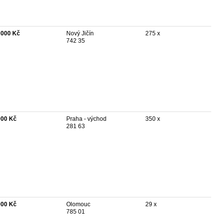
 000 Kč
Nový Jičín
275 x
742 35
000 Kč
Praha - východ
350 x
281 63
000 Kč
Olomouc
29 x
785 01