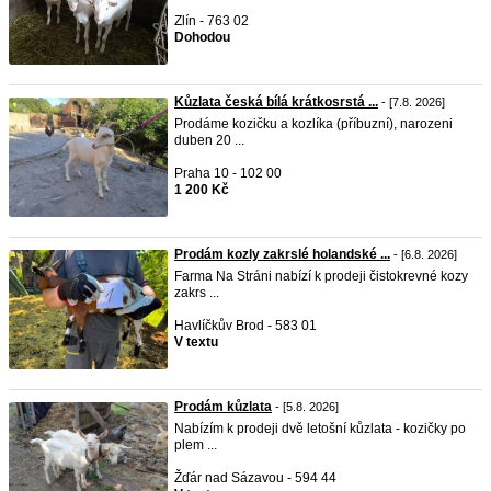
Zlín - 763 02
Dohodou
Kůzlata česká bílá krátkosrstá ...
- [7.8. 2026]
Prodáme kozičku a kozlíka (příbuzní), narozeni
duben 20 ...
Praha 10 - 102 00
1 200 Kč
Prodám kozly zakrslé holandské ...
- [6.8. 2026]
Farma Na Stráni nabízí k prodeji čistokrevné kozy
zakrs ...
Havlíčkův Brod - 583 01
V textu
Prodám kůzlata
- [5.8. 2026]
Nabízím k prodeji dvě letošní kůzlata - kozičky po
plem ...
Žďár nad Sázavou - 594 44