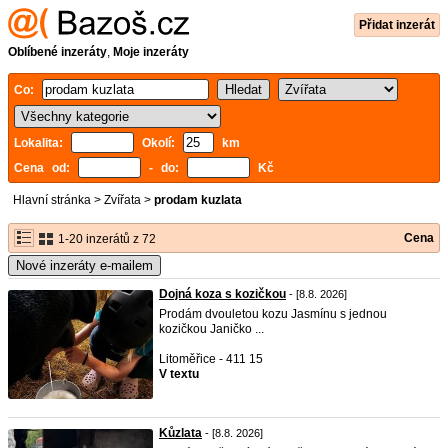
Přidat inzerát
Oblíbené inzeráty
,
Moje inzeráty
Co:
Lokalita:
Okolí:
km
Cena od:
- do:
Kč
Hlavní stránka
>
Zvířata
>
prodam kuzlata
Cena
1-20 inzerátů z 72
Nové inzeráty e-mailem
Dojná koza s kozičkou
- [8.8. 2026]
Prodám dvouletou kozu Jasmínu s jednou
kozičkou Janičko ...
Litoměřice - 411 15
V textu
Kůzlata
- [8.8. 2026]