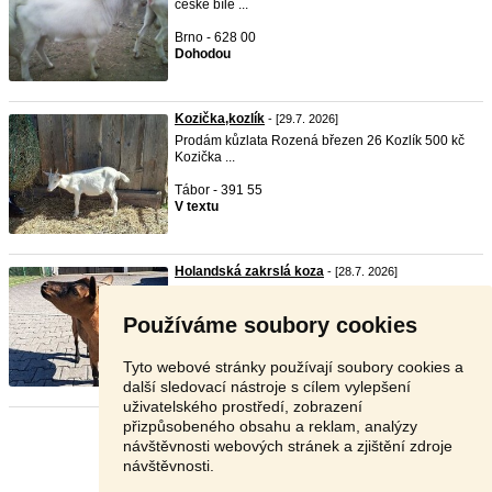
české bílé ...
Brno - 628 00
Dohodou
Kozička,kozlík
- [29.7. 2026]
Prodám kůzlata Rozená březen 26 Kozlík 500 kč
Kozička ...
Tábor - 391 55
V textu
Holandská zakrslá koza
- [28.7. 2026]
Dobrý den, prodám Holandskou zakrslou kozu,
ochočená, z ...
Používáme soubory cookies
Rokycany - 338 43
2 000 Kč
Tyto webové stránky používají soubory cookies a
další sledovací nástroje s cílem vylepšení
uživatelského prostředí, zobrazení
přizpůsobeného obsahu a reklam, analýzy
Stránka:
1
2
3
Další
návštěvnosti webových stránek a zjištění zdroje
návštěvnosti.