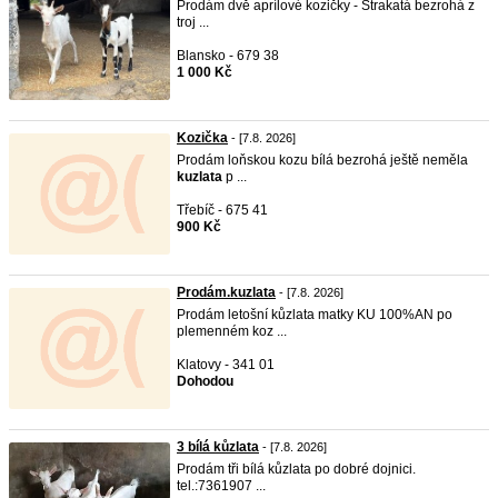
Prodám dvě aprílové kozičky - Strakatá bezrohá z
troj ...
Blansko - 679 38
1 000 Kč
Kozička
- [7.8. 2026]
Prodám loňskou kozu bílá bezrohá ještě neměla
kuzlata
p ...
Třebíč - 675 41
900 Kč
Prodám.kuzlata
- [7.8. 2026]
Prodám letošní kůzlata matky KU 100%AN po
plemenném koz ...
Klatovy - 341 01
Dohodou
3 bílá kůzlata
- [7.8. 2026]
Prodám tři bílá kůzlata po dobré dojnici.
tel.:7361907 ...