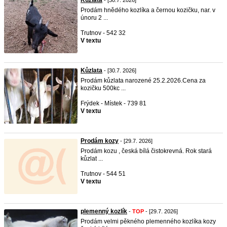
Kůzlata
- [30.7. 2026]
Prodám hnědého kozlíka a černou kozičku, nar. v
únoru 2 ...
Trutnov - 542 32
V textu
Kůzlata
- [30.7. 2026]
Prodám kůzlata narozené 25.2.2026.Cena za
kozičku 500kc ...
Frýdek - Místek - 739 81
V textu
Prodám kozy
- [29.7. 2026]
Prodám kozu , česká bílá čistokrevná. Rok stará
kůzlat ...
Trutnov - 544 51
V textu
plemenný kozlík
-
TOP
- [29.7. 2026]
Prodám velmi pěkného plemenného kozlíka kozy