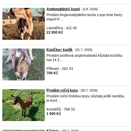
Anglonubijský kozel
- [2.8. 2026]
Prodám Anglonubijského kozla s pop linie herry
import P ...
Litoměřice - 411 45
22 000 Kč
Kozička+ kozlík
- [31.7. 2026]
Prodám podílová anglonubijská kůzlata kozička
nar.14.3 ...
Příbram - 262 43
700 Kč
Prodám roční kozu
- [30.7. 2026]
Prodám roční hnědou kozu, kůzlata ještě neměla,
je kont ...
Kroměříž - 768 33
1 000 Kč