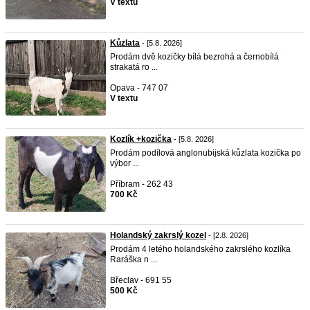
V textu
Kůzlata
- [5.8. 2026]
Prodám dvě kozičky bílá bezrohá a černobílá
strakatá ro ...
Opava - 747 07
V textu
Kozlík +kozička
- [5.8. 2026]
Prodám podílová anglonubijská kůzlata kozička po
výbor ...
Příbram - 262 43
700 Kč
Holandský zakrslý kozel
- [2.8. 2026]
Prodám 4 letého holandského zakrslého kozlíka
Raráška n ...
Břeclav - 691 55
500 Kč