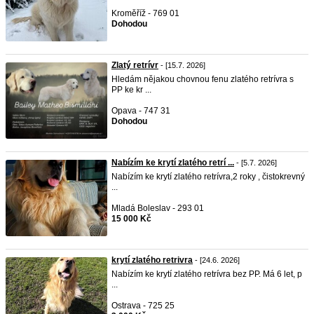
Kroměříž - 769 01
Dohodou
Zlatý retrívr
- [15.7. 2026]
Hledám nějakou chovnou fenu zlatého retrívra s
PP ke kr ...
Opava - 747 31
Dohodou
Nabízím ke krytí zlatého retrí ...
- [5.7. 2026]
Nabízím ke krytí zlatého retrívra,2 roky , čistokrevný
...
Mladá Boleslav - 293 01
15 000 Kč
krytí zlatého retrivra
- [24.6. 2026]
Nabízím ke krytí zlatého retrívra bez PP. Má 6 let, p
...
Ostrava - 725 25