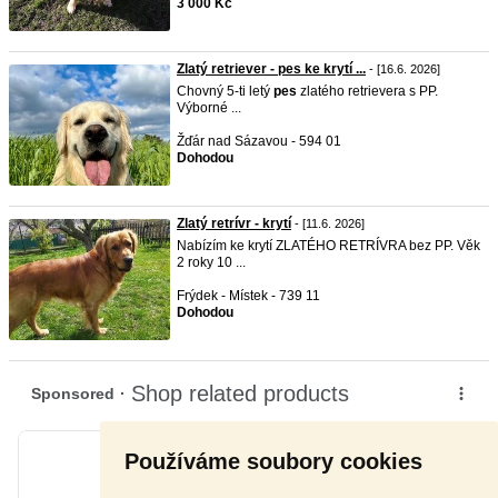
3 000 Kč
Zlatý retriever - pes ke krytí ...
- [16.6. 2026]
Chovný 5-ti letý
pes
zlatého retrievera s PP.
Výborné ...
Žďár nad Sázavou - 594 01
Dohodou
Zlatý retrívr - krytí
- [11.6. 2026]
Nabízím ke krytí ZLATÉHO RETRÍVRA bez PP. Věk
2 roky 10 ...
Frýdek - Místek - 739 11
Dohodou
Používáme soubory cookies