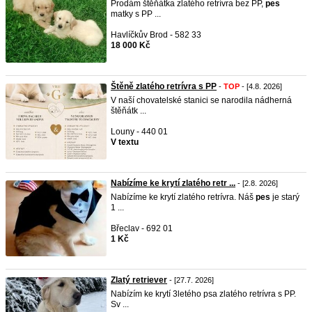
Prodám štěňátka zlatého retrívra bez PP,
pes
matky s PP ...
Havlíčkův Brod - 582 33
18 000 Kč
Štěně zlatého retrívra s PP
-
TOP
- [4.8. 2026]
V naší chovatelské stanici se narodila nádherná
štěňátk ...
Louny - 440 01
V textu
Nabízíme ke krytí zlatého retr ...
- [2.8. 2026]
Nabízíme ke krytí zlatého retrívra. Náš
pes
je starý
1 ...
Břeclav - 692 01
1 Kč
Zlatý retriever
- [27.7. 2026]
Nabízím ke krytí 3letého psa zlatého retrívra s PP.
Sv ...