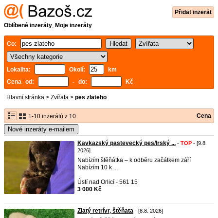
Přidat inzerát
Oblíbené inzeráty
,
Moje inzeráty
Co:
Lokalita:
Okolí:
km
Cena od:
- do:
Kč
Hlavní stránka
>
Zvířata
>
pes zlateho
Cena
1-10 inzerátů z 10
Nové inzeráty e-mailem
Kavkazský pastevecký pes/Irský ...
-
TOP
- [9.8.
2026]
Nabízím štěňátka – k odběru začátkem září
Nabízím 10 k ...
Ústí nad Orlicí - 561 15
3 000 Kč
Zlatý retrívr, štěňata
- [8.8. 2026]