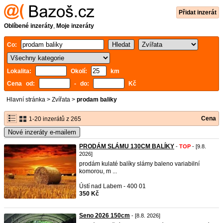
Přidat inzerát
Oblíbené inzeráty
,
Moje inzeráty
Co:
Lokalita:
Okolí:
km
Cena od:
- do:
Kč
Hlavní stránka
>
Zvířata
>
prodam baliky
Cena
1-20 inzerátů z 265
Nové inzeráty e-mailem
PRODÁM SLÁMU 130CM BALÍKY
-
TOP
- [9.8.
2026]
prodám kulaté balíky slámy baleno variabilní
komorou, m ...
Ústí nad Labem - 400 01
350 Kč
Seno 2026 150cm
- [8.8. 2026]