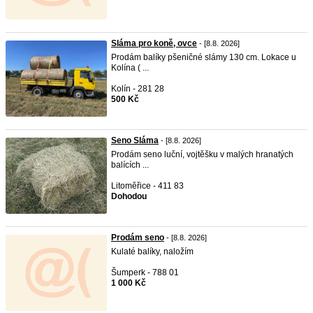
Sláma pro koně, ovce
- [8.8. 2026]
Prodám balíky pšeničné slámy 130 cm. Lokace u
Kolína ( ...
Kolín - 281 28
500 Kč
Seno Sláma
- [8.8. 2026]
Prodám seno luční, vojtěšku v malých hranatých
balících ...
Litoměřice - 411 83
Dohodou
Prodám seno
- [8.8. 2026]
Kulaté balíky, naložím
Šumperk - 788 01
1 000 Kč