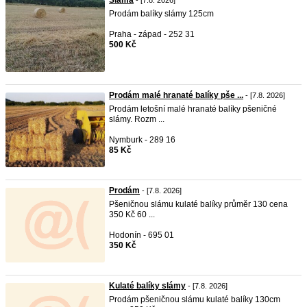
Sláma
- [7.8. 2026]
Prodám balíky slámy 125cm
Praha - západ - 252 31
500 Kč
Prodám malé hranaté balíky pše ...
- [7.8. 2026]
Prodám letošní malé hranaté balíky pšeničné
slámy. Rozm ...
Nymburk - 289 16
85 Kč
Prodám
- [7.8. 2026]
Pšeničnou slámu kulaté balíky průměr 130 cena
350 Kč 60 ...
Hodonín - 695 01
350 Kč
Kulaté balíky slámy
- [7.8. 2026]
Prodám pšeničnou slámu kulaté balíky 130cm