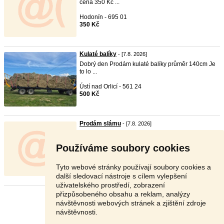
cena 350 Kč ...
Hodonín - 695 01
350 Kč
Kulaté balíky
- [7.8. 2026]
Dobrý den Prodám kulaté balíky průměr 140cm Je
to lo ...
Ústí nad Orlicí - 561 24
500 Kč
Prodám slámu
- [7.8. 2026]
Prodám lisovanou slámu, válcové balíky 130
průměr.
Používáme soubory cookies
Karviná - 735 41
Dohodou
Tyto webové stránky používají soubory cookies a
další sledovací nástroje s cílem vylepšení
uživatelského prostředí, zobrazení
přizpůsobeného obsahu a reklam, analýzy
Stránka:
1
2
3
Další
návštěvnosti webových stránek a zjištění zdroje
návštěvnosti.