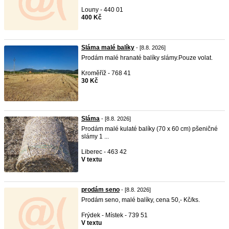
Louny - 440 01
400 Kč
Sláma malé balíky
- [8.8. 2026]
Prodám malé hranaté balíky slámy.Pouze volat.
Kroměříž - 768 41
30 Kč
Sláma
- [8.8. 2026]
Prodám malé kulaté balíky (70 x 60 cm) pšeničné
slámy 1 ...
Liberec - 463 42
V textu
prodám seno
- [8.8. 2026]
Prodám seno, malé balíky, cena 50,- Kč/ks.
Frýdek - Místek - 739 51
V textu