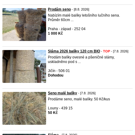
Prodám seno
- [8.8. 2026]
Nabízím malé balíky letošního lučního sena.
Průměr 60cm ...
Praha - západ - 252 04
1 000 Kč
Sláma 2026 balíky 120 cm BIO
-
TOP
- [7.8. 2026]
Prodám balíky ovesné a pšeničné slámy,
uskladněno pod s ...
Jičín - 506 01
Dohodou
Seno malé balíky
- [7.8. 2026]
Prodáme seno, malé balíky. 50 Kč/kus
Louny - 439 15
50 Kč