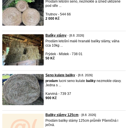
Prodám letošní seno, nezmoklé a izned uklizené
pod stře ...
Trutnov - 544 66
2 000 Kč
Balíky slámy
- [8.8. 2026]
Prodám letošní malé hranaté balíky slámy, váha
cca 10kg ...
Frýdek - Místek - 738 01
50 Kč
Seno kulate baliky
- [8.8. 2026]
prodam
lucni seno kulate
baliky
nezmokle otavy.
Jedna s ...
Karviná - 739 37
900 Kč
Baliky slámy 125cm
- [8.8. 2026]
Prodám balíky slámy 125cm průměr Pšeničná i
ječná.