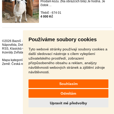
Prodám kozu. (Na obrázcích bílá) Je hodná. Je
čistok ...
Třebíč - 674 01
4 000 Kč
Používáme soubory cookies
©2026 Bazoš -
Inzerce, Bazar
Nápověda
,
Dotazy
,
Hodnocení
,
Kontakt
,
Reklama
,
Podmínky
,
Ochrana údajů
,
RSS
,
Tyto webové stránky používají soubory cookies a
Inzeráty Zvířata celkem:
41727
, za 24 hodin:
2266
další sledovací nástroje s cílem vylepšení
uživatelského prostředí, zobrazení
Mapa kategorií
,
Nejvyhledávanější výrazy
přizpůsobeného obsahu a reklam, analýzy
Země:
Česká republika
,
Slovensko
,
Polsko
,
Rakousko
návštěvnosti webových stránek a zjištění zdroje
návštěvnosti.
Souhlasím
Odmítám
Upravit mé předvolby