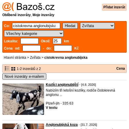
Přidat inzerát
Oblíbené inzeráty
,
Moje inzeráty
Co:
Lokalita:
Okolí:
km
Cena od:
- do:
Kč
Hlavní stránka
>
Zvířata
>
cistokrevna anglonubijska
Cena
1-2 inzerátů z 2
Nové inzeráty e-mailem
Kozlíci anglonubijští
- [4.8. 2026]
Nabízím tři letošní kozlíky, rodiče čistokrevná
anglonu ...
Plzeň-jih - 335 63
V textu
Anglonubijská koza
- [31.7. 2026]