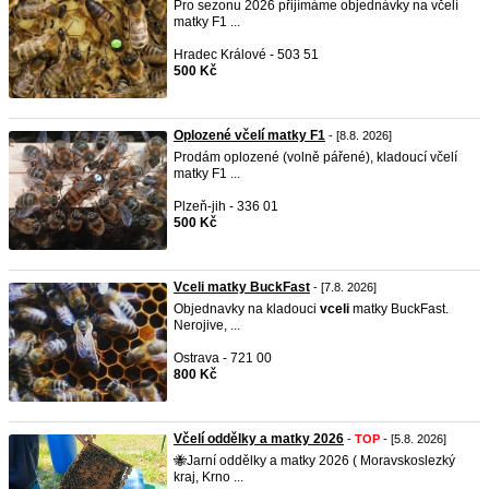
Pro sezonu 2026 přijímáme objednávky na včelí
matky F1 ...
Hradec Králové - 503 51
500 Kč
Oplozené včelí matky F1
- [8.8. 2026]
Prodám oplozené (volně pářené), kladoucí včelí
matky F1 ...
Plzeň-jih - 336 01
500 Kč
Vceli matky BuckFast
- [7.8. 2026]
Objednavky na kladouci
vceli
matky BuckFast.
Nerojive, ...
Ostrava - 721 00
800 Kč
Včelí oddělky a matky 2026
-
TOP
- [5.8. 2026]
🐝Jarní oddělky a matky 2026 ( Moravskoslezký
kraj, Krno ...