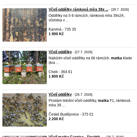
Včelí oddělky rámková míra 39x ...
- [28.7. 2026]
Oddělky na 5-ti rámcích, rámková míra 39x24,
včelstva v ...
Karviná - 735 35
1 900 Kč
Včelí oddělky
- [27.7. 2026]
Nabízím včelí oddělky na 6ti rámcích.
matka
klade
(kra ...
Cheb - 364 61
1 800 Kč
Včelí oddělky
- [26.7. 2026]
Prodám letošní včelí oddělky,
matka
F1, rámková
míra 39 ...
České Budějovice - 375 01
2 200 Kč