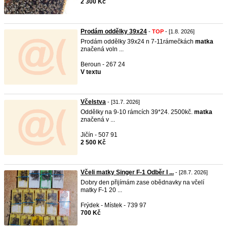
2 300 Kč
Prodám oddělky 39x24
-
TOP
- [1.8. 2026]
Prodám oddělky 39x24 n 7-11rámečkách
matka
značená voln ...
Beroun - 267 24
V textu
Včelstva
- [31.7. 2026]
Oddělky na 9-10 rámcích 39*24. 2500kč.
matka
značená v ...
Jičín - 507 91
2 500 Kč
Včeli matky Singer F-1 Odběr I ...
- [28.7. 2026]
Dobry den přijímám zase obědnavky na včelí
matky F-1 20 ...
Frýdek - Místek - 739 97
700 Kč