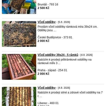
Bruntál - 793 16
2 500 Kč
Včelí oddělky
- [5.8. 2026]
Prodám včelí oddělky rámková míra 39x24 cm.
Odělky jsou ...
České Budějovice - 373 81
2 000 Kč
Včelí oddělky 39x24 - 5 rámků
- [4.8. 2026]
Nabízím k prodeji pětirámkové oddělky na
rámkové míře 3 ...
Praha - západ - 254 01
2 000 Kč
Včelí oddělky
- [4.8. 2026]
Nabízím k prodeji silné a zdravé včelí oddělky na 7
r. ...
Liberec - 460 01