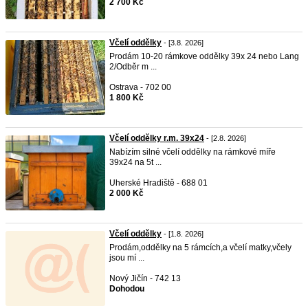
2 700 Kč
Včelí oddělky
- [3.8. 2026]
Prodám 10-20 rámkove oddělky 39x 24 nebo Lang
2/Odběr m ...
Ostrava - 702 00
1 800 Kč
Včelí oddělky r.m. 39x24
- [2.8. 2026]
Nabízím silné včelí oddělky na rámkové míře
39x24 na 5t ...
Uherské Hradiště - 688 01
2 000 Kč
Včelí oddělky
- [1.8. 2026]
Prodám,oddělky na 5 rámcích,a včelí matky,včely
jsou mí ...
Nový Jičín - 742 13
Dohodou