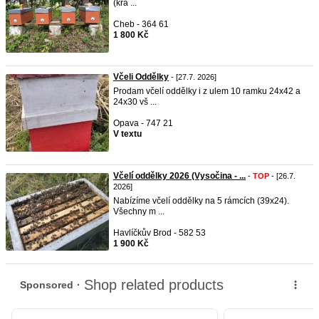
(kra ...
Cheb - 364 61
1 800 Kč
Včeli Oddělky
- [27.7. 2026]
Prodam včelí oddělky i z ulem 10 ramku 24x42 a
24x30 vš ...
Opava - 747 21
V textu
Včelí oddělky 2026 (Vysočina - ...
-
TOP
- [26.7.
2026]
Nabízíme včelí oddělky na 5 rámcích (39x24).
Všechny m ...
Havlíčkův Brod - 582 53
1 900 Kč