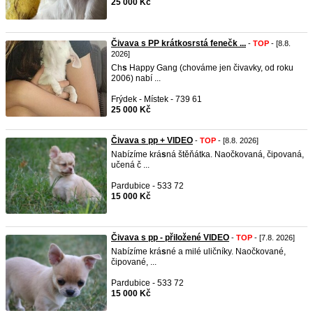
25 000 Kč
Čivava s PP krátkosrstá fenečk ...
-
TOP
- [8.8.
2026]
Ch
s
Happy Gang (chováme jen čivavky, od roku
2006) nabí ...
Frýdek - Místek - 739 61
25 000 Kč
Čivava s pp + VIDEO
-
TOP
- [8.8. 2026]
Nabízíme krá
s
ná štěňátka. Naočkovaná, čipovaná,
učená č ...
Pardubice - 533 72
15 000 Kč
Čivava s pp - přiložené VIDEO
-
TOP
- [7.8. 2026]
Nabízíme krá
s
né a milé uličníky. Naočkované,
čipované, ...
Pardubice - 533 72
15 000 Kč