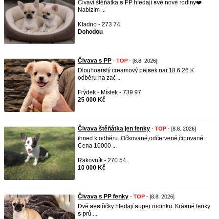
Čivaví štěňátka
s
PP hledají
s
vé nové rodiny❤️
Nabízím ...
Kladno - 273 74
Dohodou
Čivava s PP
-
TOP
- [8.8. 2026]
Dlouho
s
r
s
tý creamový pej
s
ek nar.18.6.26.K
odběru na zač ...
Frýdek - Místek - 739 97
25 000 Kč
Čivava štěñátka jen fenky
-
TOP
- [8.8. 2026]
ihned k odbĕru. Očkované,odčervené,čipované.
Cena 10000 ...
Rakovník - 270 54
10 000 Kč
Čivava s PP fenky
-
TOP
- [8.8. 2026]
Dvě
s
e
s
třičky hledají
s
uper rodinku. Krá
s
né fenky
s
prů ...