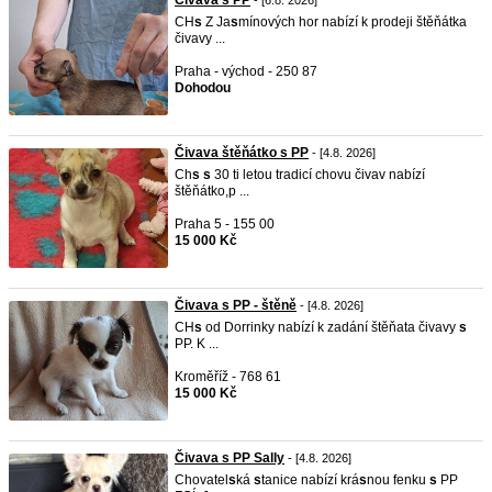
Čivava s PP
- [6.8. 2026]
CH
s
Z Ja
s
mínových hor nabízí k prodeji štěňátka
čivavy ...
Praha - východ - 250 87
Dohodou
Čivava štěňátko s PP
- [4.8. 2026]
Ch
s
s
30 ti letou tradicí chovu čivav nabízí
štěňátko,p ...
Praha 5 - 155 00
15 000 Kč
Čivava s PP - štěně
- [4.8. 2026]
CH
s
od Dorrinky nabízí k zadání štěňata čivavy
s
PP. K ...
Kroměříž - 768 61
15 000 Kč
Čivava s PP Sally
- [4.8. 2026]
Chovatel
s
ká
s
tanice nabízí krá
s
nou fenku
s
PP