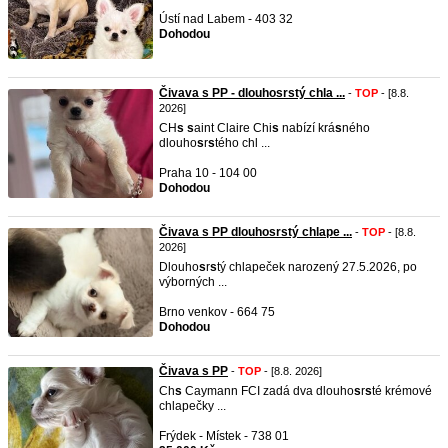
Ústí nad Labem - 403 32
Dohodou
Čivava s PP - dlouhosrstý chla ...
-
TOP
- [8.8.
2026]
CH
s
s
aint Claire Chi
s
nabízí krá
s
ného
dlouho
s
r
s
tého chl ...
Praha 10 - 104 00
Dohodou
Čivava s PP dlouhosrstý chlape ...
-
TOP
- [8.8.
2026]
Dlouho
s
r
s
tý chlapeček narozený 27.5.2026, po
výborných ...
Brno venkov - 664 75
Dohodou
Čivava s PP
-
TOP
- [8.8. 2026]
Ch
s
Caymann FCI zadá dva dlouho
s
r
s
té krémové
chlapečky ...
Frýdek - Místek - 738 01