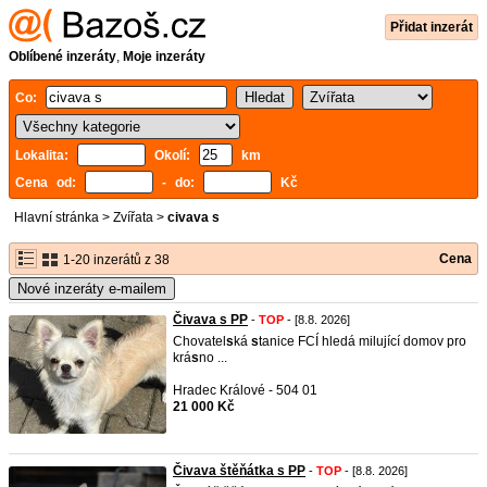
Přidat inzerát
Oblíbené inzeráty
,
Moje inzeráty
Co:
Lokalita:
Okolí:
km
Cena od:
- do:
Kč
Hlavní stránka
>
Zvířata
>
civava s
Cena
1-20 inzerátů z 38
Nové inzeráty e-mailem
Čivava s PP
-
TOP
- [8.8. 2026]
Chovatel
s
ká
s
tanice FCÍ hledá milující domov pro
krá
s
no ...
Hradec Králové - 504 01
21 000 Kč
Čivava štěňátka s PP
-
TOP
- [8.8. 2026]