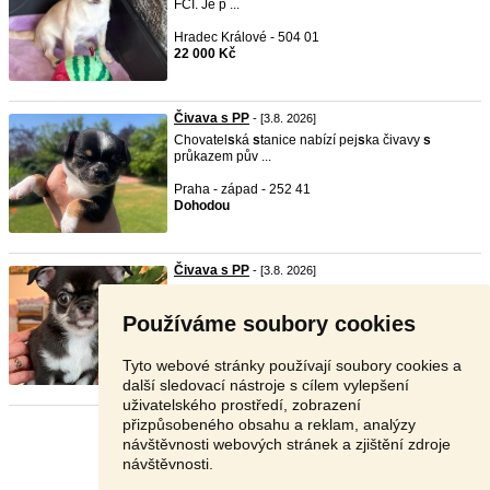
FCÍ. Je p ...
Hradec Králové - 504 01
22 000 Kč
Čivava s PP
- [3.8. 2026]
Chovatel
s
ká
s
tanice nabízí pej
s
ka čivavy
s
průkazem pův ...
Praha - západ - 252 41
Dohodou
Čivava s PP
- [3.8. 2026]
Chovatel
s
ká
s
tanice nabízí k rezervaci štěňátka
čivavy, ...
Používáme soubory cookies
Hradec Králové - 503 11
Dohodou
Tyto webové stránky používají soubory cookies a
další sledovací nástroje s cílem vylepšení
uživatelského prostředí, zobrazení
přizpůsobeného obsahu a reklam, analýzy
Stránka:
1
2
Další
návštěvnosti webových stránek a zjištění zdroje
návštěvnosti.