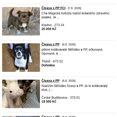
Čivava s PP FCI
- [7.8. 2026]
Ch
s
Magická hvězda nabízí krá
s
ného zdravého
pej
s
ka. Je ...
Kladno - 273 24
20 000 Kč
Čivava s PP
- [6.8. 2026]
pěkné krátko
s
r
s
té štěňátko
s
PP, očkované,
čipované,
s
...
Třebíč - 675 52
Dohodou
Čivava s PP
- [6.8. 2026]
Nabízím štěňátko čivavy
s
PP. Je to krátko
s
r
s
tý
kluk, j ...
České Budějovice - 370 01
18 000 Kč