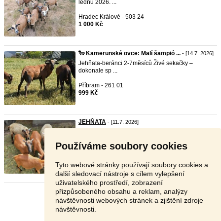
lednu 2026. ...
Hradec Králové - 503 24
1 000 Kč
🐑 Kamerunské ovce: Malí šampió ...
- [14.7. 2026]
Jehňata-beránci 2-7měsíců Živé sekačky –
dokonale sp ...
Příbram - 261 01
999 Kč
JEHŇATA
- [11.7. 2026]
Prodám 2 kamerunské a 2 křížené beránky. Stáří
5,5-6 mě ...
Používáme soubory cookies
Benešov - 257 09
1 500 Kč
Tyto webové stránky používají soubory cookies a
další sledovací nástroje s cílem vylepšení
uživatelského prostředí, zobrazení
přizpůsobeného obsahu a reklam, analýzy
Stránka:
1
2
Další
návštěvnosti webových stránek a zjištění zdroje
návštěvnosti.