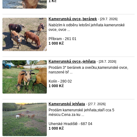
1 Kč
Kamerunská ovce, beránek
- [29.7. 2026]
Nabízím k odběru letošní jehňata kamerunské
ovce, ovce ...
Příbram - 261 01
1 000 Kč
Kamerunská ovce,-jehňata
- [28.7. 2026]
Prodám 3* beránek a ovečku,kamerunské ovce,
narozené bř ...
Kolín - 280 02
1 000 Kč
Kamerunské jehňata
- [27.7. 2026]
Prodám kamerunské jehňata,staří cca 5
mésicu.Cena za ku ...
Uherské Hradiště - 687 04
1 000 Kč