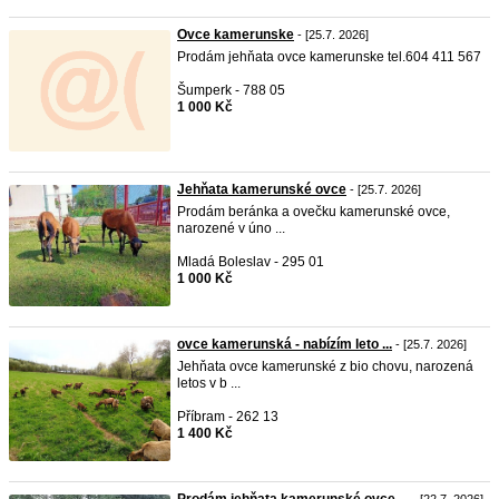
Ovce kamerunske
- [25.7. 2026]
Prodám jehňata ovce kamerunske tel.604 411 567
Šumperk - 788 05
1 000 Kč
Jehňata kamerunské ovce
- [25.7. 2026]
Prodám beránka a ovečku kamerunské ovce,
narozené v úno ...
Mladá Boleslav - 295 01
1 000 Kč
ovce kamerunská - nabízím leto ...
- [25.7. 2026]
Jehňata ovce kamerunské z bio chovu, narozená
letos v b ...
Příbram - 262 13
1 400 Kč