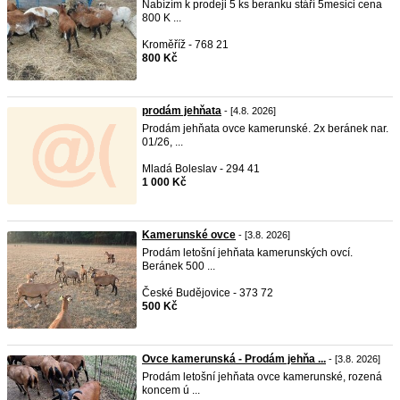
Nabízím k prodeji 5 ks beranku stáří 5mesici cena
800 K ...
Kroměříž - 768 21
800 Kč
prodám jehňata
- [4.8. 2026]
Prodám jehňata ovce kamerunské. 2x beránek nar.
01/26, ...
Mladá Boleslav - 294 41
1 000 Kč
Kamerunské ovce
- [3.8. 2026]
Prodám letošní jehňata kamerunských ovcí.
Beránek 500 ...
České Budějovice - 373 72
500 Kč
Ovce kamerunská - Prodám jehňa ...
- [3.8. 2026]
Prodám letošní jehňata ovce kamerunské, rozená
koncem ú ...