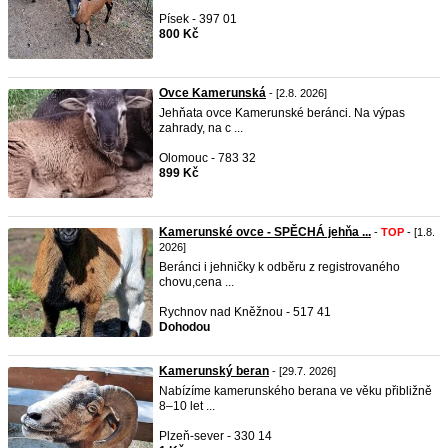
Písek - 397 01
800 Kč
Ovce Kamerunská
- [2.8. 2026]
Jehňata ovce Kamerunské beránci. Na výpas
zahrady, na c ...
Olomouc - 783 32
899 Kč
Kamerunské ovce - SPĚCHÁ jehňa ...
-
TOP
- [1.8.
2026]
Beránci i jehničky k odběru z registrovaného
chovu,cena ...
Rychnov nad Kněžnou - 517 41
Dohodou
Kamerunský beran
- [29.7. 2026]
Nabízíme kamerunského berana ve věku přibližně
8–10 let ...
Plzeň-sever - 330 14