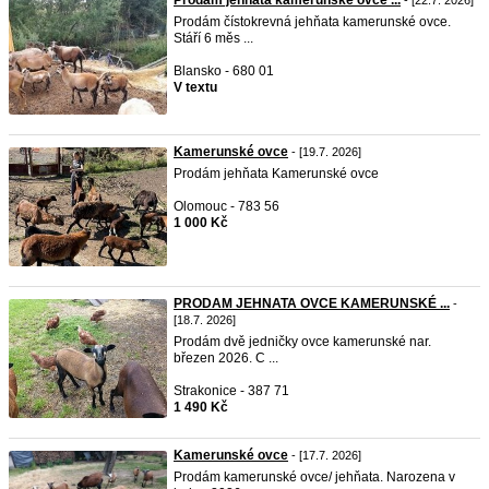
Prodám jehňata kamerunské ovce ...
- [22.7. 2026]
Prodám čístokrevná jehňata kamerunské ovce.
Stáří 6 měs ...
Blansko - 680 01
V textu
Kamerunské ovce
- [19.7. 2026]
Prodám jehňata Kamerunské ovce
Olomouc - 783 56
1 000 Kč
PRODAM JEHNATA OVCE KAMERUNSKÉ ...
-
[18.7. 2026]
Prodám dvě jedničky ovce kamerunské nar.
březen 2026. C ...
Strakonice - 387 71
1 490 Kč
Kamerunské ovce
- [17.7. 2026]
Prodám kamerunské ovce/ jehňata. Narozena v