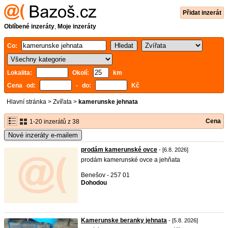
Přidat inzerát
Oblíbené inzeráty
,
Moje inzeráty
Co:
Lokalita:
Okolí:
km
Cena od:
- do:
Kč
Hlavní stránka
>
Zvířata
>
kamerunske jehnata
Cena
1-20 inzerátů z 38
Nové inzeráty e-mailem
prodám kamerunské ovce
- [6.8. 2026]
prodám kamerunské ovce a jehňata
Benešov - 257 01
Dohodou
Kamerunske beranky jehnata
- [5.8. 2026]