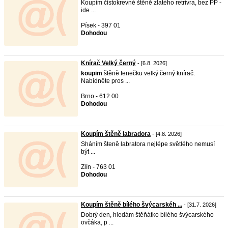
Koupím čistokrevné štěně zlatého retrívra, bez PP -
ide ...
Písek - 397 01
Dohodou
Knírač Velký černý
- [6.8. 2026]
koupim
štěně fenečku velký černý knírač.
Nabídněte pros ...
Brno - 612 00
Dohodou
Koupím štěně labradora
- [4.8. 2026]
Sháním šteně labratora nejlépe světlého nemusí
být ...
Zlín - 763 01
Dohodou
Koupím štěně bílého švýcarskéh ...
- [31.7. 2026]
Dobrý den, hledám štěňátko bílého švýcarského
ovčáka, p ...