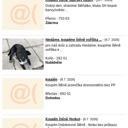
Koupím štěně Sibiřský husky
- [10.7. 2026]
Dobrý den, sháníme štěňátko, kluka SH tmavé
barvy,hnědo ...
Přerov - 753 63
Zdarma
hledáme, koupíme štěně voříška ...
- [9.7. 2026]
pro náš dvůr a zahradu hledáme, koupíme štěně
voříška k ...
Kolín - 282 01
Nabídněte
koupím
- [8.7. 2026]
Koupím štěně jezevčíka drsnosrstého bez PP
Břeclav - 692 01
Dohodou
Koupím štěně (fenku)
- [6.7. 2026]
Koupím čistokrevné štěně - fenku bez průkazu