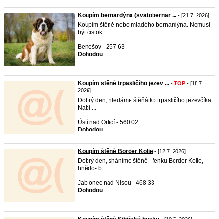
Koupím bernardýna (svatobernar ...
- [21.7. 2026]
Koupím štěně nebo mladého bernardýna. Nemusí
být čistok ...
Benešov - 257 63
Dohodou
Koupím stěně trpasličího jezev ...
-
TOP
- [18.7.
2026]
Dobrý den, hledáme štěňátko trpasličího jezevčíka.
Nabí ...
Ústí nad Orlicí - 560 02
Dohodou
Koupím štěně Border Kolie
- [12.7. 2026]
Dobrý den, sháníme štěně - fenku Border Kolie,
hnědo- b ...
Jablonec nad Nisou - 468 33
Dohodou