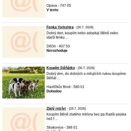
Opava - 747 05
V textu
Fenka Yorkshira
- [30.7. 2026]
Dobrý den, koupím nebo adoptuji štěně nebo
starší fenku ...
Děčín - 407 53
Nerozhoduje
Koupím štěňátko
- [30.7. 2026]
Dobrý den, do dobrých a milujících rukou koupíme
štěňát ...
Havlíčkův Brod - 580 01
Dohodou
Zlatý retrívr
- [28.7. 2026]
Koupím štěně zlatého retrívra bez pp.Radši pejska
než f ...
Strakonice - 386 01