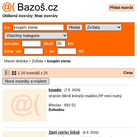
Přidat inzerát
Oblíbené inzeráty
,
Moje inzeráty
Co:
Lokalita:
Okolí:
km
Cena od:
- do:
Kč
Hlavní stránka
>
Zvířata
>
koupim stene
Cena
1-20 inzerátů z 25
Nové inzeráty e-mailem
koupím
- [7.8. 2026]
sháním štěně knírače malého,PP není nutný
Břeclav - 692 01
Dohodou
Zlatý retrívr štěně
- [6.8. 2026]