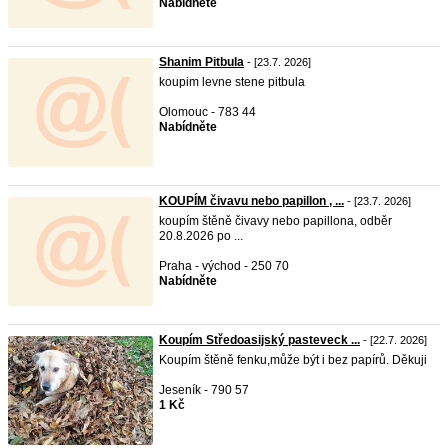
Nabídněte
Shanim Pitbula
- [23.7. 2026]
koupim levne stene pitbula
Olomouc - 783 44
Nabídněte
KOUPÍM čivavu nebo papillon , ...
- [23.7. 2026]
koupím štěně čivavy nebo papillona, odběr
20.8.2026 po ...
Praha - východ - 250 70
Nabídněte
Koupím Středoasijský pasteveck ...
- [22.7. 2026]
Koupím štěně fenku,může být i bez papírů. Děkuji
Jeseník - 790 57
1 Kč