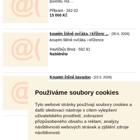
původu. Ra ...
Příbram - 262 02
15 000 Kč
koupím štěně ovčáka, i kříženc ...
- [30.6. 2026]
koupím štěně ovčáka, i křížence
Havlíčkův Brod - 582 91
Nabídněte
Koupim štěně bavadoo
- [22.6. 2026]
Stěně bavadoo koupim
Používáme soubory cookies
Benešov - 256 01
Nabídněte
Tyto webové stránky používají soubory cookies a
další sledovací nástroje s cílem vylepšení
uživatelského prostředí, zobrazení
přizpůsobeného obsahu a reklam, analýzy
Stránka:
1
2
Další
návštěvnosti webových stránek a zjištění zdroje
návštěvnosti.