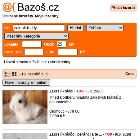
Přidat inzerát
Oblíbené inzeráty
,
Moje inzeráty
Co:
Lokalita:
Okolí:
km
Cena od:
- do:
Kč
Hlavní stránka
>
Zvířata
>
zakrsli teddy
Cena
1-19 inzerátů z 19
Nové inzeráty e-mailem
Zakrslí králíci
-
TOP
- [6.8. 2026]
Ihned k odběru mláďata zakrslých králíků z
dlouholetého ...
Olomouc - 779 00
2 000 Kč
Zakrslí králíčci, beránci a te ...
-
TOP
- [6.8. 2026]