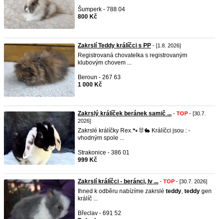
Šumperk - 788 04
800 Kč
Zakrslí Teddy králíčci s PP
- [1.8. 2026]
Registrovaná chovatelka s registrovaným
klubovým chovem ...
Beroun - 267 63
1 000 Kč
Zakrslý králíček beránek samič ...
-
TOP
- [30.7.
2026]
Zakrslé králíčky Rex.🐾🐰🐇 Králíčci jsou : -
vhodným spole ...
Strakonice - 386 01
999 Kč
Zakrslí králíčci - beránci, lv ...
-
TOP
- [30.7. 2026]
Ihned k odběru nabízíme zakrslé
teddy
,
teddy
gen
králíč ...
Břeclav - 691 52