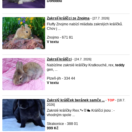
Dohodou
Zakrslí králíčci ze Znojma
- [27.7. 2026]
Fluffy Znojmo nabízí mláďata zakrslých králíčků.
Chov j ...
Znojmo - 671 81
V textu
Zakrslí králíčci
- [24.7. 2026]
Nabízíme zakrslé králíčky Kratkouché, rex,
teddy
gen, ...
Plzeň-jih - 334 44
V textu
Zakrslý králíček beránek samče ...
-
TOP
- [18.7.
2026]
Zakrslé králíčky Rex.🐾🐰🐇 Králíčci jsou : -
vhodným spole ...
Strakonice - 388 01
999 Kč