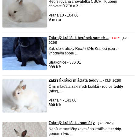
Registrovaná chovatelka ČSCH , Klubem
chovatelů ZTd a Z ...
Praha 10 - 104 00
V textu
Zakrslý králíček beránek sameč ...
-
TOP
- [4.8.
2026]
Zakrslé králíčky Rex.🐾🐰🐇 Králíčci jsou : -
vhodným spole ...
Strakonice - 386 01
999 Kč
Zakrslí králíci mláďata teddy ...
- [3.8. 2026]
Čtyři mláďata zakrslých králíků - rodiče
teddy
(otec), ...
Praha 4 - 143 00
800 Kč
Zakrslý králíček - samičky
- [3.8. 2026]
Nabízím samičky zakrslého králíčka s
teddy
genem ( lvíč ...