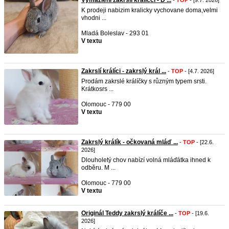
Vymazlení zakrslí králíčci - D ...
-
TOP
- [9.7. 2026]
K prodeji nabizim kralicky vychovane doma,velmi
vhodni ...
Mladá Boleslav - 293 01
V textu
Zakrslí králíci - zakrslý král ...
-
TOP
- [4.7. 2026]
Prodám zakrslé králíčky s různým typem srsti.
Krátkosrs ...
Olomouc - 779 00
V textu
Zakrslý králík - očkovaná mláď ...
-
TOP
- [22.6.
2026]
Dlouholetý chov nabízí volná mláďátka ihned k
odběru. M ...
Olomouc - 779 00
V textu
Originál Teddy zakrslý králíče ...
-
TOP
- [19.6.
2026]