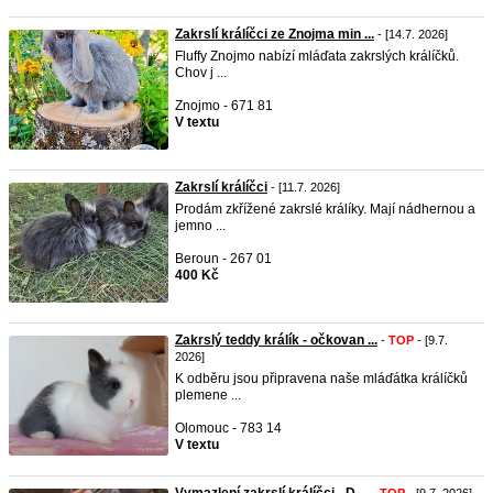
Zakrslí králíčci ze Znojma min ...
- [14.7. 2026]
Fluffy Znojmo nabízí mláďata zakrslých králíčků.
Chov j ...
Znojmo - 671 81
V textu
Zakrslí králíčci
- [11.7. 2026]
Prodám zkřížené zakrslé králíky. Mají nádhernou a
jemno ...
Beroun - 267 01
400 Kč
Zakrslý teddy králík - očkovan ...
-
TOP
- [9.7.
2026]
K odběru jsou připravena naše mláďátka králíčků
plemene ...
Olomouc - 783 14
V textu