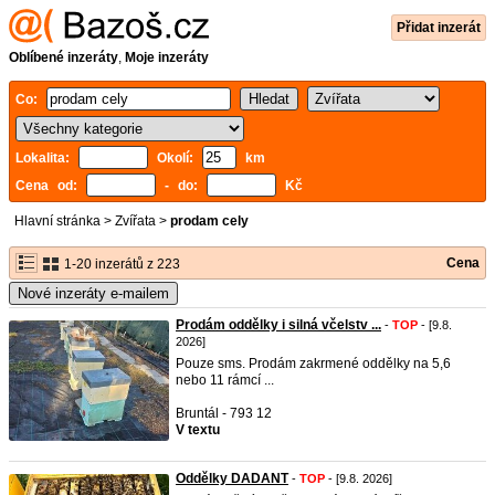
Přidat inzerát
Oblíbené inzeráty
,
Moje inzeráty
Co:
Lokalita:
Okolí:
km
Cena od:
- do:
Kč
Hlavní stránka
>
Zvířata
>
prodam cely
Cena
1-20 inzerátů z 223
Nové inzeráty e-mailem
Prodám oddělky i silná včelstv ...
-
TOP
- [9.8.
2026]
Pouze sms. Prodám zakrmené oddělky na 5,6
nebo 11 rámcí ...
Bruntál - 793 12
V textu
Oddělky DADANT
-
TOP
- [9.8. 2026]