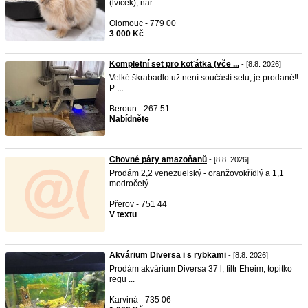
(lvíček), nar ...
Olomouc - 779 00
3 000 Kč
Kompletní set pro koťátka (vče ...
- [8.8. 2026]
Velké škrabadlo už není součástí setu, je prodané‼️
P ...
Beroun - 267 51
Nabídněte
Chovné páry amazoňanů
- [8.8. 2026]
Prodám 2,2 venezuelský - oranžovokřídlý a 1,1
modročelý ...
Přerov - 751 44
V textu
Akvárium Diversa i s rybkami
- [8.8. 2026]
Prodám akvárium Diversa 37 l, filtr Eheim, topitko
regu ...
Karviná - 735 06