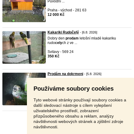
Původní ...
Praha - východ - 281 63
12 000 Kč
Kakariki Rudočelý
- [6.8. 2026]
Dobry den
prodam
letošní mladé kakariku
rudo
cely
ch z ve ...
Svitavy - 569 24
350 Kč
Prodám na dokrmeni
- [5.8. 2026]
Prodám amazonan modro
cely
z budky na
dokrmeni t.7241718 ...
Používáme soubory cookies
Chrudim - 538 42
Dohodou
Tyto webové stránky používají soubory cookies a
další sledovací nástroje s cílem vylepšení
uživatelského prostředí, zobrazení
přizpůsobeného obsahu a reklam, analýzy
Stránka:
1
2
3
Další
návštěvnosti webových stránek a zjištění zdroje
návštěvnosti.