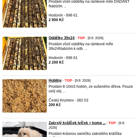
Prodám včelí oddělky na rámkové míře DADANT
Nabízím ...
Hodonín - 696 61
2 900 Kč
Oddělky 39x24
-
TOP
- [9.8. 2026]
Prodám včelí oddělky na rámkové míře
39x24Nabízím k odb ...
Hodonín - 696 61
2 200 Kč
Hobliny
-
TOP
- [9.8. 2026]
Prodám 8-10m3 hoblin, ze sušeného dřeva. Pouze
celý obj ...
Český Krumlov - 382 03
200 Kč
Zakrslý králíček lvíček + komp ...
-
TOP
- [9.8.
2026]
Prodám krásnou samičku zakrslého králíčka