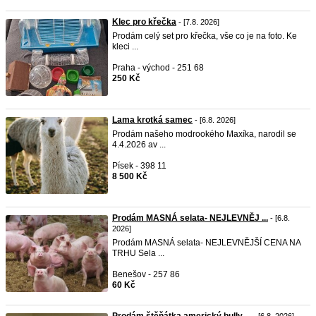
Klec pro křečka
- [7.8. 2026]
Prodám celý set pro křečka, vše co je na foto. Ke
kleci ...
Praha - východ - 251 68
250 Kč
Lama krotká samec
- [6.8. 2026]
Prodám našeho modrookého Maxíka, narodil se
4.4.2026 av ...
Písek - 398 11
8 500 Kč
Prodám MASNÁ selata- NEJLEVNĚJ ...
- [6.8.
2026]
Prodám MASNÁ selata- NEJLEVNĚJŠÍ CENA NA
TRHU Sela ...
Benešov - 257 86
60 Kč