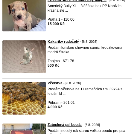
Prodám štěňátka americký bully ...
- [6.8. 2026]
Americký Bully XL – štěňátka bez PP Nabízím
krásná ště ...
Praha 1 - 110 00
15 000 Kč
Kakariky rudočelý
- [6.8. 2026]
Prodám loňskou chovnou samici kroužkovaná
modrá Straka ...
Znojmo - 671 78
500 Kč
Včelstva
- [6.8. 2026]
Prodám včelstva na 11 ramečcích r.m. 39x24 s
letošní kl ...
Příbram - 261 01
4 000 Kč
Zateplená psí bouda
- [6.8. 2026]
Prodám necelý rok starou velkou boudu pro psa.