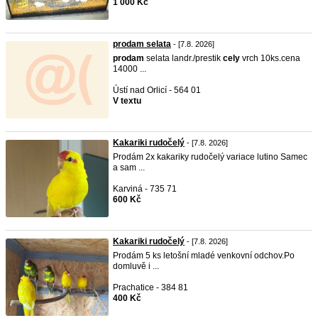
1 000 Kč
prodam selata
- [7.8. 2026]
prodam
selata landr./prestik
cely
vrch 10ks.cena
14000 ...
Ústí nad Orlicí - 564 01
V textu
Kakariki rudočelý
- [7.8. 2026]
Prodám 2x kakariky rudočelý variace lutino Samec
a sam ...
Karviná - 735 71
600 Kč
Kakariki rudočelý
- [7.8. 2026]
Prodám 5 ks letošní mladé venkovní odchov.Po
domluvě i ...
Prachatice - 384 81
400 Kč