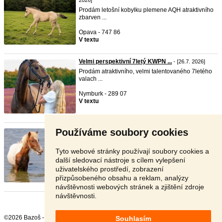
2026]
Prodám letošní kobylku plemene AQH atraktivního
zbarven ...
Opava - 747 86
V textu
Velmi perspektivní 7letý KWPN ...
- [26.7. 2026]
Prodám atraktivního, velmi talentovaného 7letého
valach ...
Nymburk - 289 07
V textu
Používáme soubory cookies
Tříletý shetland pony
- [19.7. 2026]
Prodám tříletého shetlandského hřebce Nabízím k
prodej ...
Tyto webové stránky používají soubory cookies a
další sledovací nástroje s cílem vylepšení
Praha - západ - 252 41
uživatelského prostředí, zobrazení
37 000 Kč
přizpůsobeného obsahu a reklam, analýzy
návštěvnosti webových stránek a zjištění zdroje
návštěvnosti.
©2026 Bazoš -
Inzerce, Bazar
Souhlasím