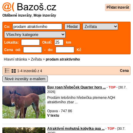
Přidat inzerát
Oblíbené inzeráty
,
Moje inzeráty
Co:
Lokalita:
Okolí:
km
Cena od:
- do:
Kč
Hlavní stránka
>
Zvířata
>
prodam atraktivniho
Cena
1-4 inzerátů z 4
Nové inzeráty e-mailem
Bay roan hřebeček Quarter hors ...
-
TOP
- [30.7.
2026]
Prodám letošního hřebečka plemene AQH
atraktivního zbar ...
Opava - 747 86
V textu
Atraktivní mohutná kobylka qua ...
-
TOP
- [30.7.