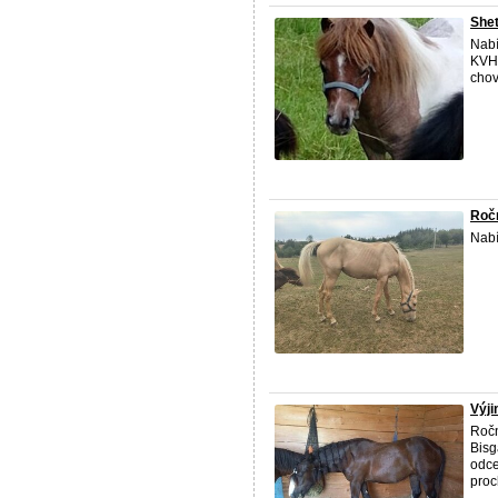
Shet
Nabí
KVH 
chov
Ročn
Nabí
Výji
Ročn
Bisg
odce
proc