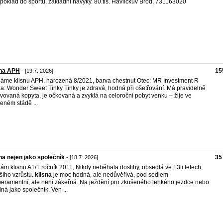
poklad do sportu, základní návyky. 80.tis. Havlíčkův Brod, 731163020
sna APH
15
- [19.7. 2026]
áme klisnu APH, narozená 8/2021, barva chestnut Otec: MR Investment R
a: Wonder Sweet Tinky Tinky je zdravá, hodná při ošetřování. Má pravidelně
vovaná kopyta, je očkovaná a zvyklá na celoroční pobyt venku – žije ve
eném stádě ...
na nejen jako společník
35
- [18.7. 2026]
ám klisnu A1/1 ročník 2011, Nikdy neběhala dostihy, obsedlá ve 13ti letech,
ího vzrůstu.
klisna
je moc hodná, ale nedůvěřivá, pod sedlem
eramentní, ale není zákeřná. Na ježdění pro zkušeného lehkého jezdce nebo
ná jako společník. Ven ...