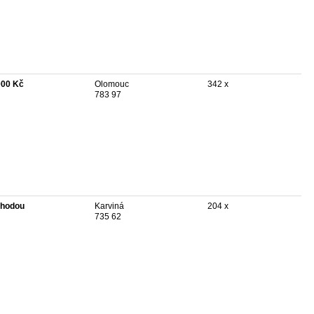
000 Kč
Olomouc
342 x
783 97
hodou
Karviná
204 x
735 62