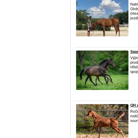
Nabí
Glob
(Hea
jezdi
Spor
Výj
prod
Hřeb
spoj
QH x
Ročn
rodi
sour