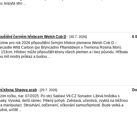
, kopyta stro ...
pouštění černým hřebcem Welsh Cob D
6 
- [30.7. 2026]
zíme pro rok 2026 připouštění černým hřebce plemene Welsh Cob D –
ecastle Wild Carbon (po Bryncadno Fflamddwyn x Tremona Rosina Mon).
153cm. Hřebec může připouštět klisny všech plemen a i bez původu. Hříbata
u mít modrý průkaz a budou ...
í klisna Shagya arab
Do
- [29.7. 2026]
zím ročku, nar. 07/2025. Po otci Saklavi VII-CZ Sonador. Líbivá hnědka s
aky. Vysoká, delší rámec. Pěkný pohyb. Zvědavá, učenlivá, zvyklá na běžnou
 a manipulaci. Strouhání, odčervení, očkování samozřejmostí. Bude velká a
tná, určitě ...