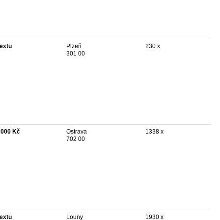
textu
Plzeň
230 x
301 00
 000 Kč
Ostrava
1338 x
702 00
textu
Louny
1930 x