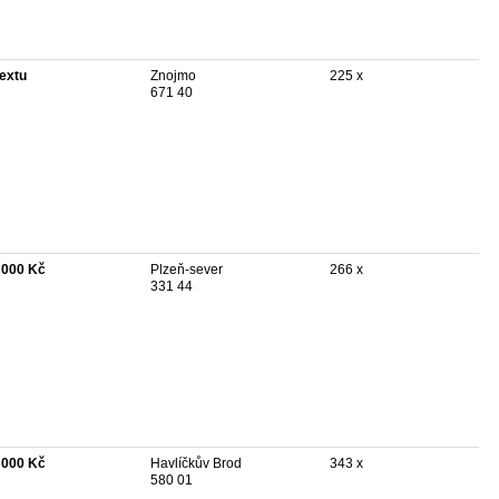
textu
Znojmo
225 x
671 40
 000 Kč
Plzeň-sever
266 x
331 44
 000 Kč
Havlíčkův Brod
343 x
580 01