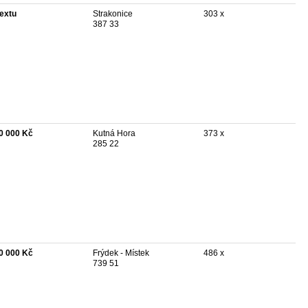
textu
Strakonice
303 x
387 33
0 000 Kč
Kutná Hora
373 x
285 22
0 000 Kč
Frýdek - Místek
486 x
739 51