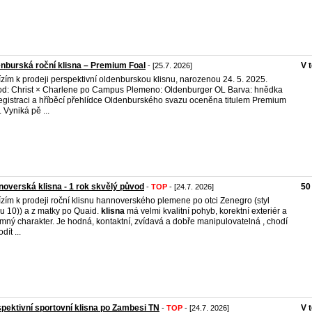
nburská roční klisna – Premium Foal
V 
- [25.7. 2026]
zím k prodeji perspektivní oldenburskou klisnu, narozenou 24. 5. 2025.
d: Christ × Charlene po Campus Plemeno: Oldenburger OL Barva: hnědka
registraci a hříběcí přehlídce Oldenburského svazu oceněna titulem Premium
. Vyniká pě ...
overská klisna - 1 rok skvělý původ
50
-
TOP
- [24.7. 2026]
zím k prodeji roční klisnu hannoverského plemene po otci Zenegro (styl
u 10)) a z matky po Quaid.
klisna
má velmi kvalitní pohyb, korektní exteriér a
emný charakter. Je hodná, kontaktní, zvídavá a dobře manipulovatelná , chodí
dít ...
pektivní sportovní klisna po Zambesi TN
V 
-
TOP
- [24.7. 2026]