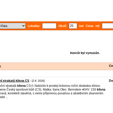
Lokalita:
Okolí:
km Cena od:
Inzerát byl vymazán.
Ce
9
í strakatá klisna CS
Do
- [2.8. 2026]
ční strakatá
klisna
CS🐴 Nabízím k prodeji krásnou roční strakatou klisnu
ene Český sportovní kůň (CS). Matka: llaria Otec: Bernstein •KHV: 150
klisna
dravá, korektně stavěná, s velmi příjemnou povahou a atraktivním zbarvením.
del ...