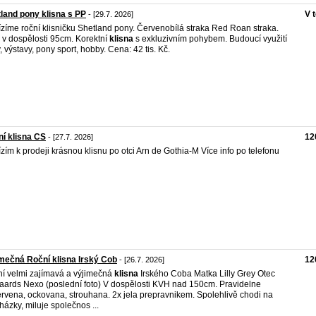
land pony klisna s PP
V 
- [29.7. 2026]
zíme roční klisničku Shetland pony. Červenobílá straka Red Roan straka.
v dospělosti 95cm. Korektní
klisna
s exkluzivním pohybem. Budoucí využití
, výstavy, pony sport, hobby. Cena: 42 tis. Kč.
í klisna CS
12
- [27.7. 2026]
zím k prodeji krásnou klisnu po otci Arn de Gothia-M Více info po telefonu
mečná Roční klisna Irský Cob
12
- [26.7. 2026]
í velmi zajímavá a výjimečná
klisna
Irského Coba Matka Lilly Grey Otec
aards Nexo (poslední foto) V dospělosti KVH nad 150cm. Pravidelne
rvena, ockovana, strouhana. 2x jela prepravnikem. Spolehlivě chodi na
házky, miluje společnos ...