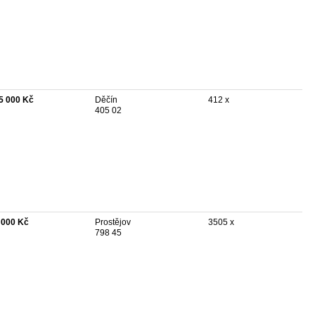
5 000 Kč
Děčín
412 x
405 02
 000 Kč
Prostějov
3505 x
798 45