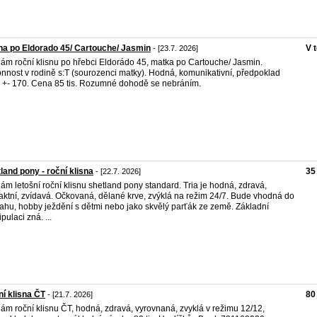
na po Eldorado 45/ Cartouche/ Jasmin
V 
- [23.7. 2026]
ám roční klisnu po hřebci Eldorádo 45, matka po Cartouche/ Jasmin.
nnost v rodině s:T (sourozenci matky). Hodná, komunikativní, předpoklad
+- 170. Cena 85 tis. Rozumné dohodě se nebráním.
land pony - roční klisna
35
- [22.7. 2026]
ám letošní roční klisnu shetland pony standard. Tria je hodná, zdravá,
aktní, zvídavá. Očkovaná, dělané krve, zvýklá na režim 24/7. Bude vhodná do
ahu, hobby ježdění s dětmi nebo jako skvělý parťák ze země. Základní
pulaci zná. ...
í klisna ČT
80
- [21.7. 2026]
ám roční klisnu ČT, hodná, zdravá, vyrovnaná, zvyklá v režimu 12/12,