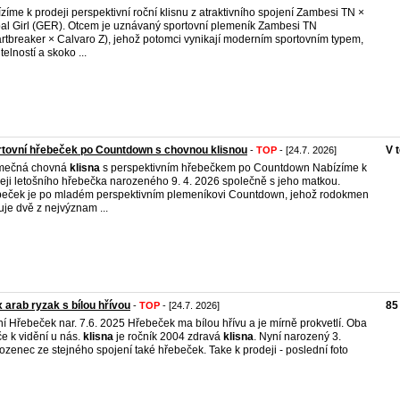
zíme k prodeji perspektivní roční klisnu z atraktivního spojení Zambesi TN ×
al Girl (GER). Otcem je uznávaný sportovní plemeník Zambesi TN
rtbreaker × Calvaro Z), jehož potomci vynikají moderním sportovním typem,
telností a skoko ...
tovní hřebeček po Countdown s chovnou klisnou
V 
-
TOP
- [24.7. 2026]
imečná chovná
klisna
s perspektivním hřebečkem po Countdown Nabízíme k
eji letošního hřebečka narozeného 9. 4. 2026 společně s jeho matkou.
eček je po mladém perspektivním plemeníkovi Countdown, jehož rodokmen
uje dvě z nejvýznam ...
 arab ryzak s bílou hřívou
85
-
TOP
- [24.7. 2026]
í Hřebeček nar. 7.6. 2025 Hřebeček ma bílou hřívu a je mírně prokvetlí. Oba
če k vidění u nás.
klisna
je ročník 2004 zdravá
klisna
. Nyní narozený 3.
ozenec ze stejného spojení také hřebeček. Take k prodeji - poslední foto