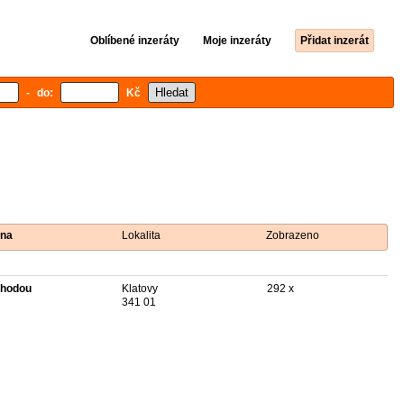
Oblíbené inzeráty
Moje inzeráty
Přidat inzerát
- do:
Kč
na
Lokalita
Zobrazeno
hodou
Klatovy
292 x
341 01