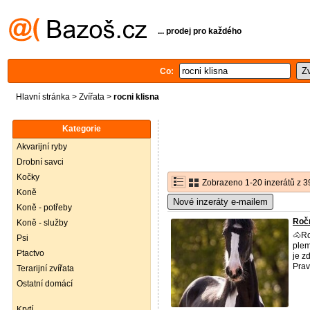
... prodej pro každého
Co:
Hlavní stránka
>
Zvířata
>
rocni klisna
Kategorie
Akvarijní ryby
Drobní savci
Kočky
Zobrazeno 1-20 inzerátů z 3
Koně
Nové inzeráty e-mailem
Koně - potřeby
Ročn
Koně - služby
🐴Ro
Psi
plem
Ptactvo
je z
Pravi
Terarijní zvířata
Ostatní domácí
Krytí