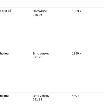
0 000 Kč
Domažlice
1663 x
345 06
hodou
Brno venkov
1890 x
671 75
hodou
Brno venkov
449 x
691 23