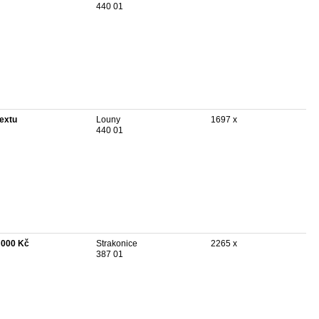
440 01
textu
Louny
1697 x
440 01
 000 Kč
Strakonice
2265 x
387 01