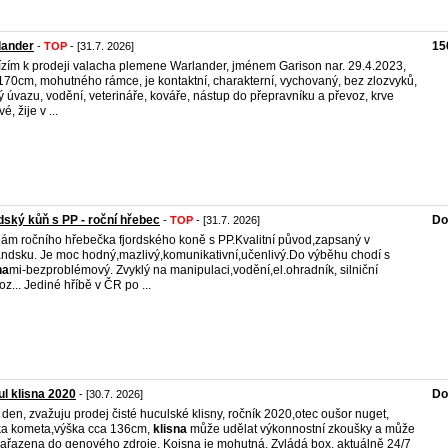
lander
15
-
TOP
- [31.7. 2026]
zím k prodeji valacha plemene Warlander, jménem Garison nar. 29.4.2023,
170cm, mohutného rámce, je kontaktní, charakterní, vychovaný, bez zlozvyků,
ý úvazu, vodění, veterináře, kováře, nástup do přepravníku a převoz, krve
é, žije v ...
dský kůň s PP - roční hřebec
Do
-
TOP
- [31.7. 2026]
ám ročního hřebečka fjordského koně s PP.Kvalitní původ,zapsaný v
ndsku. Je moc hodný,mazlivý,komunikativní,učenlivý.Do výběhu chodí s
na
mi-bezproblémový. Zvyklý na manipulaci,vodění,el.ohradník, silniční
oz... Jediné hříbě v ČR po ...
l klisna 2020
Do
- [30.7. 2026]
 den, zvažuju prodej čisté huculské klisny, ročník 2020,otec oušor nuget,
a kometa,výška cca 136cm,
klisna
může udělat výkonnostní zkoušky a může
zařazena do genového zdroje. Koisna je mohutná. Zvládá box, aktuálně 24/7