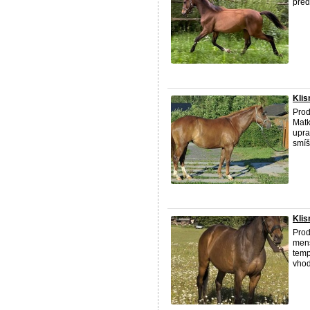
před
Kli
Prod
Matk
upra
smíš
Klis
Prod
menš
temp
vhod