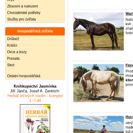
Ztraceni a nalezeni
Chovatelské potřeby
War
Služby pro zvířata
Nabí
kvh 
znal
Hospodářská zvířata
hotov
Drůbež
Králíci
Ovce a kozy
Prasata
Skot
Fjor
Prod
Hola
Ostatní hospodářská
klis
prov
Knihkupectví Jasmínka
Jiří Janča, Josef A. Zentrich:
Herbář léčivých rostlin - komplet
1.-7.díl
Hucu
obrý
matk
být 