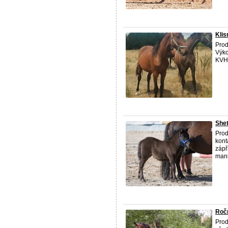
Klis
Prod
Výko
KVH 
Shet
Prod
kont
zápř
mani
Ročn
Prod