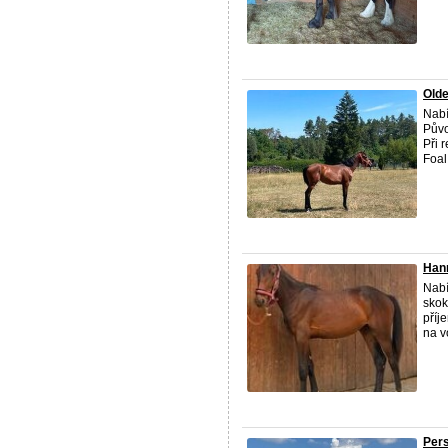
Olde
Nabí
Půvo
Při 
Foal
Hann
Nabí
skok
příj
na vo
Pers