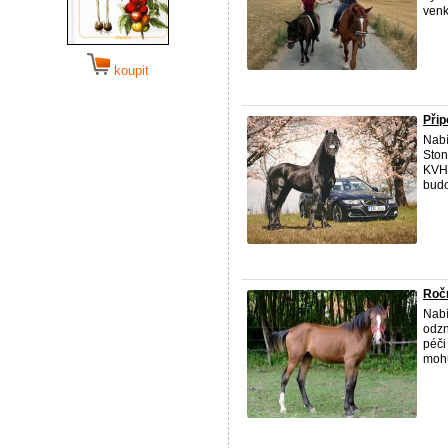
venku
koupit
Při
Nabí
Ston
KVH 
budo
Ročn
Nabí
odzn
péči
mohu