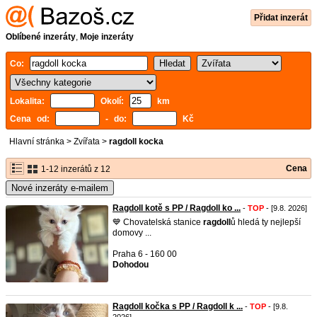
Přidat inzerát
Oblíbené inzeráty
,
Moje inzeráty
Co:
Lokalita:
Okolí:
km
Cena od:
- do:
Kč
Hlavní stránka
>
Zvířata
>
ragdoll kocka
Cena
1-12 inzerátů z 12
Nové inzeráty e-mailem
Ragdoll kotě s PP / Ragdoll ko ...
-
TOP
- [9.8. 2026]
💙 Chovatelská stanice
ragdoll
ů hledá ty nejlepší
domovy ...
Praha 6 - 160 00
Dohodou
Ragdoll kočka s PP / Ragdoll k ...
-
TOP
- [9.8.