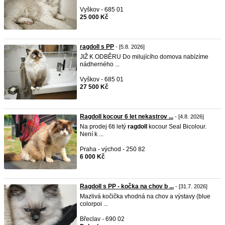
Vyškov - 685 01
25 000 Kč
ragdoll s PP
- [5.8. 2026]
JIŽ K ODBĚRU Do milujícího domova nabízíme
nádherného ...
Vyškov - 685 01
27 500 Kč
Ragdoll kocour 6 let nekastrov ...
- [4.8. 2026]
Na prodej 6ti letý
ragdoll
kocour Seal Bicolour.
Není k ...
Praha - východ - 250 82
6 000 Kč
Ragdoll s PP - kočka na chov b ...
- [31.7. 2026]
Mazlivá kočička vhodná na chov a výstavy (blue
colorpoi ...
Břeclav - 690 02