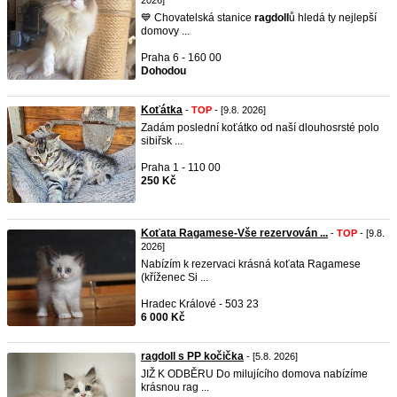
2026]
💙 Chovatelská stanice
ragdoll
ů hledá ty nejlepší
domovy ...
Praha 6 - 160 00
Dohodou
Koťátka
-
TOP
- [9.8. 2026]
Zadám poslední koťátko od naší dlouhosrsté polo
sibiřsk ...
Praha 1 - 110 00
250 Kč
Koťata Ragamese-Vše rezervován ...
-
TOP
- [9.8.
2026]
Nabízím k rezervaci krásná koťata Ragamese
(kříženec Si ...
Hradec Králové - 503 23
6 000 Kč
ragdoll s PP kočička
- [5.8. 2026]
JIŽ K ODBĚRU Do milujícího domova nabízíme
krásnou rag ...