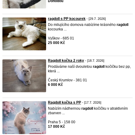
Dohodou
ragdoll s PP kocourek
- [29.7. 2026]
Do milujícího domova nabízíme krásného
ragdoll
kocourka ...
Vyškov - 685 01
25 000 Kč
Ragdoll kočka 2 roky
- [18.7. 2026]
Prodáváme naší dvouletou
ragdoll
kočičku bez pp,
která ...
Český Krumlov - 381 01
6 000 Kč
Ragdoll kočka s PP
- [17.7. 2026]
Nabízím nádhernou
ragdoll
kočičku v atraktivním
zbarven ...
Praha 5 - 158 00
17 000 Kč