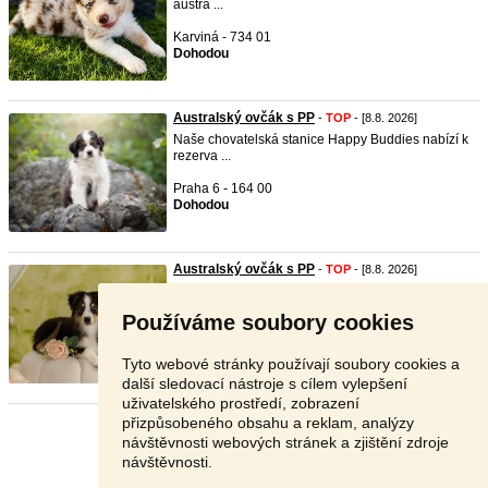
austra ...
Karviná - 734 01
Dohodou
Australský ovčák s PP
-
TOP
- [8.8. 2026]
Naše chovatelská stanice Happy Buddies nabízí k
rezerva ...
Praha 6 - 164 00
Dohodou
Australský ovčák s PP
-
TOP
- [8.8. 2026]
Chovatelská stanice nabízí k odběru pejska
australského ...
Používáme soubory cookies
Nový Jičín - 742 35
20 000 Kč
Tyto webové stránky používají soubory cookies a
další sledovací nástroje s cílem vylepšení
uživatelského prostředí, zobrazení
přizpůsobeného obsahu a reklam, analýzy
Stránka:
1
2
3
Další
návštěvnosti webových stránek a zjištění zdroje
návštěvnosti.