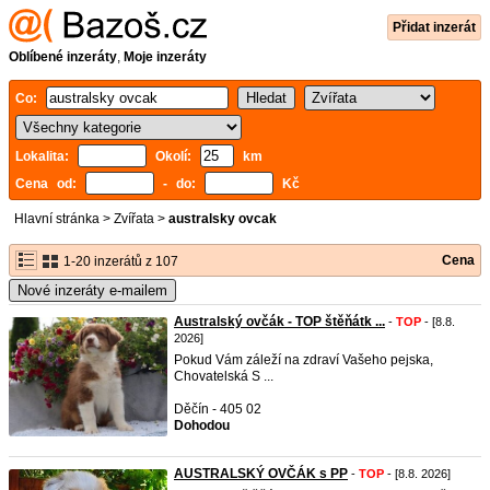
Přidat inzerát
Oblíbené inzeráty
,
Moje inzeráty
Co:
Lokalita:
Okolí:
km
Cena od:
- do:
Kč
Hlavní stránka
>
Zvířata
>
australsky ovcak
Cena
1-20 inzerátů z 107
Nové inzeráty e-mailem
Australský ovčák - TOP štěňátk ...
-
TOP
- [8.8.
2026]
Pokud Vám záleží na zdraví Vašeho pejska,
Chovatelská S ...
Děčín - 405 02
Dohodou
AUSTRALSKÝ OVČÁK s PP
-
TOP
- [8.8. 2026]