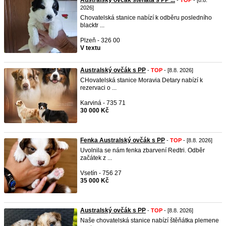
Australský ovčák štěňata s PP ...
-
TOP
- [8.8.
2026]
Chovatelská stanice nabízí k odběru posledního
blacktr ...
Plzeň - 326 00
V textu
Australský ovčák s PP
-
TOP
- [8.8. 2026]
CHovatelská stanice Moravia Detary nabízí k
rezervaci o ...
Karviná - 735 71
30 000 Kč
Fenka Australský ovčák s PP
-
TOP
- [8.8. 2026]
Uvolnila se nám fenka zbarvení Redtri. Odběr
začátek z ...
Vsetín - 756 27
35 000 Kč
Australský ovčák s PP
-
TOP
- [8.8. 2026]
Naše chovatelská stanice nabízí štěňátka plemene