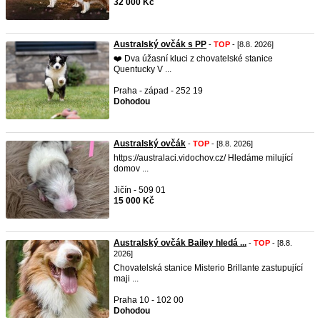
32 000 Kč
Australský ovčák s PP
-
TOP
- [8.8. 2026]
❤️ Dva úžasní kluci z chovatelské stanice
Quentucky V ...
Praha - západ - 252 19
Dohodou
Australský ovčák
-
TOP
- [8.8. 2026]
https://australaci.vidochov.cz/ Hledáme milující
domov ...
Jičín - 509 01
15 000 Kč
Australský ovčák Bailey hledá ...
-
TOP
- [8.8.
2026]
Chovatelská stanice Misterio Brillante zastupující
maji ...
Praha 10 - 102 00
Dohodou