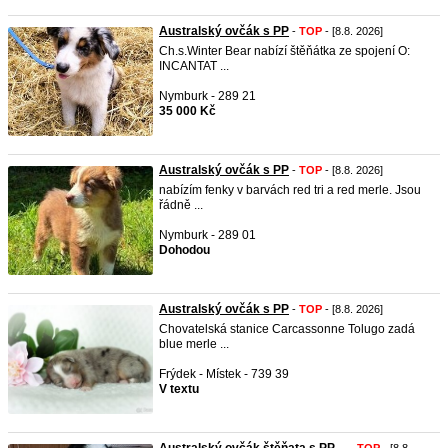
Australský ovčák s PP
-
TOP
- [8.8. 2026]
Ch.s.Winter Bear nabízí štěňátka ze spojení O:
INCANTAT ...
Nymburk - 289 21
35 000 Kč
Australský ovčák s PP
-
TOP
- [8.8. 2026]
nabízím fenky v barvách red tri a red merle. Jsou
řádně ...
Nymburk - 289 01
Dohodou
Australský ovčák s PP
-
TOP
- [8.8. 2026]
Chovatelská stanice Carcassonne Tolugo zadá
blue merle ...
Frýdek - Místek - 739 39
V textu