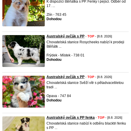
K dispozici štěňátka s PP. Fenky i pejsci. Odběr od
17. ...
Zlín - 763 45
Dohodou
Australský ovčák s PP
-
TOP
- [8.8. 2026]
Chovatelská stanice Rosycheeks nabízí k prodeji
štěňátk ...
Frýdek - Místek - 738 01
Dohodou
Australský ovčák s PP
-
TOP
- [8.8. 2026]
Chovatelská stanice Svěží vítr s pětadvacetiletou
tradi ...
Opava - 747 84
Dohodou
Australský ovčák s PP fenka
-
TOP
- [8.8. 2026]
Chovatelská stanice nabízí k odběru blacktri fenku
s PP ...