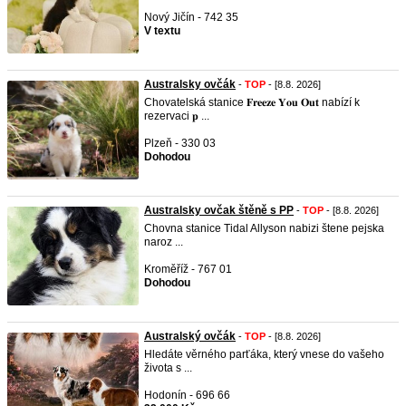
Nový Jičín - 742 35
V textu
Australsky ovčák
-
TOP
- [8.8. 2026]
Chovatelská stanice 𝐅𝐫𝐞𝐞𝐳𝐞 𝐘𝐨𝐮 𝐎𝐮𝐭 nabízí k
rezervaci 𝐩 ...
Plzeň - 330 03
Dohodou
Australsky ovčak štěně s PP
-
TOP
- [8.8. 2026]
Chovna stanice Tidal Allyson nabizi štene pejska
naroz ...
Kroměříž - 767 01
Dohodou
Australský ovčák
-
TOP
- [8.8. 2026]
Hledáte věrného parťáka, který vnese do vašeho
života s ...
Hodonín - 696 66