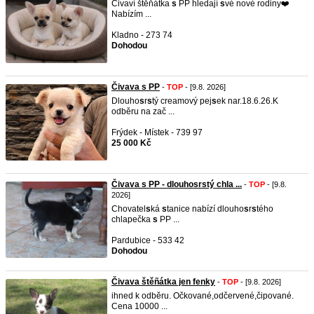
Čivaví štěňátka
s
PP hledají
s
vé nové rodiny❤️
Nabízím ...
Kladno - 273 74
Dohodou
Čivava s PP
-
TOP
- [9.8. 2026]
Dlouho
s
r
s
tý creamový pej
s
ek nar.18.6.26.K
odběru na zač ...
Frýdek - Místek - 739 97
25 000 Kč
Čivava s PP - dlouhosrstý chla ...
-
TOP
- [9.8.
2026]
Chovatel
s
ká
s
tanice nabízí dlouho
s
r
s
tého
chlapečka
s
PP ...
Pardubice - 533 42
Dohodou
Čivava štěñátka jen fenky
-
TOP
- [9.8. 2026]
ihned k odbĕru. Očkované,odčervené,čipované.
Cena 10000 ...