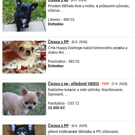
Čivava s pp
- [8.8. 2026]
Prodám štěňata kluk a holka.
s
průkazem původu,
očkova ...
Liberec - 460 01
Dohodou
Čivava s PP
- [8.8. 2026]
CH
s
Happy Darling
s
nabízí krémového pej
s
ka a
zlatou fen ...
Prachatice - 383 01
Dohodou
Čivava s pp - přiložené VIDEO
-
TOP
- [7.8. 2026]
Nabízíme krá
s
né a milé uličníky. Naočkované,
čipované, ...
Pardubice - 533 72
15 000 Kč
Čivava s PP
- [6.8. 2026]
pěkné krátko
s
r
s
té štěňátko
s
PP, očkované,