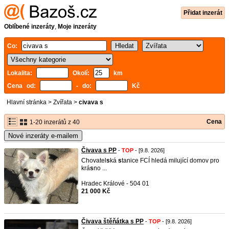
Přidat inzerát
Oblíbené inzeráty
,
Moje inzeráty
Co:
Lokalita:
Okolí:
km
Cena od:
- do:
Kč
Hlavní stránka
>
Zvířata
>
civava s
Cena
1-20 inzerátů z 40
Nové inzeráty e-mailem
Čivava s PP
-
TOP
- [9.8. 2026]
Chovatel
s
ká
s
tanice FCÍ hledá milující domov pro
krá
s
no ...
Hradec Králové - 504 01
21 000 Kč
Čivava štěňátka s PP
-
TOP
- [9.8. 2026]