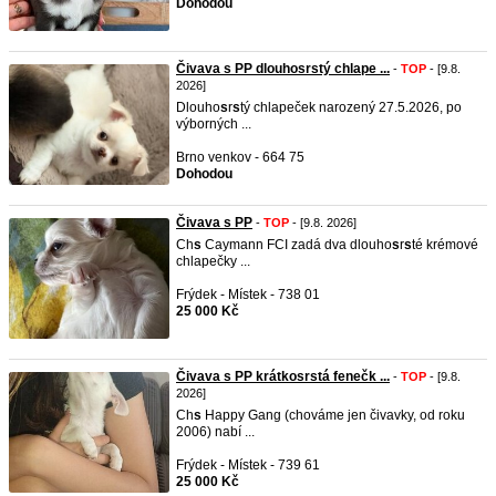
Dohodou
Čivava s PP dlouhosrstý chlape ...
-
TOP
- [9.8.
2026]
Dlouho
s
r
s
tý chlapeček narozený 27.5.2026, po
výborných ...
Brno venkov - 664 75
Dohodou
Čivava s PP
-
TOP
- [9.8. 2026]
Ch
s
Caymann FCI zadá dva dlouho
s
r
s
té krémové
chlapečky ...
Frýdek - Místek - 738 01
25 000 Kč
Čivava s PP krátkosrstá fenečk ...
-
TOP
- [9.8.
2026]
Ch
s
Happy Gang (chováme jen čivavky, od roku
2006) nabí ...
Frýdek - Místek - 739 61
25 000 Kč