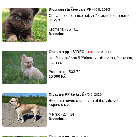
Dlouhosrstá čivava s PP
- [8.8. 2026]
Chovatel
s
ká
s
tanice nabízí 2 krá
s
né dlouho
s
r
s
té
kluky
s
...
Kroměříž - 767 01
Dohodou
Čivava s pp + VIDEO
-
TOP
- [8.8. 2026]
Nabízíme krá
s
ná štěňátka. Naočkovaná, čipovaná,
učená č ...
Pardubice - 533 72
15 000 Kč
Čivava s PP ke krytí
- [8.8. 2026]
Hledáme nevě
s
tu pro dvouletého, zdravého
pej
s
ka
s
PP. ...
Mělník - 277 34
Dohodou