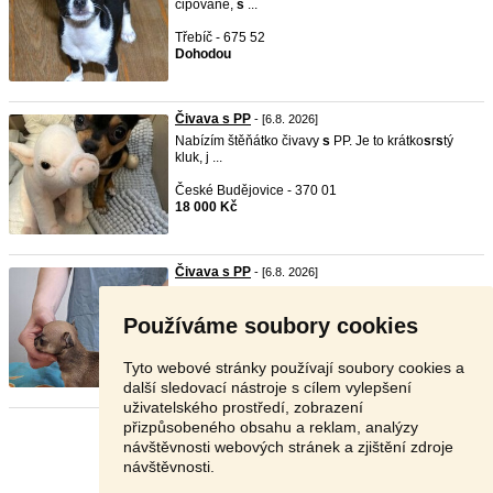
čipované,
s
...
Třebíč - 675 52
Dohodou
Čivava s PP
- [6.8. 2026]
Nabízím štěňátko čivavy
s
PP. Je to krátko
s
r
s
tý
kluk, j ...
České Budějovice - 370 01
18 000 Kč
Čivava s PP
- [6.8. 2026]
CH
s
Z Ja
s
mínových hor nabízí k prodeji štěňátka
čivavy ...
Používáme soubory cookies
Praha - východ - 250 87
Dohodou
Tyto webové stránky používají soubory cookies a
další sledovací nástroje s cílem vylepšení
uživatelského prostředí, zobrazení
přizpůsobeného obsahu a reklam, analýzy
Stránka:
1
2
Další
návštěvnosti webových stránek a zjištění zdroje
návštěvnosti.