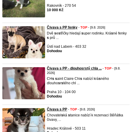
Rakovník - 270 54
10 000 Kč
Čivava s PP fenky
-
TOP
- [9.8. 2026]
Dvě
s
e
s
třičky hledají
s
uper rodinku. Krá
s
né fenky
s
prů ...
Ústí nad Labem - 403 32
Dohodou
Čivava s PP - dlouhosrstý chla ...
-
TOP
- [9.8.
2026]
CH
s
s
aint Claire Chi
s
nabízí krá
s
ného
dlouho
s
r
s
tého chl ...
Praha 10 - 104 00
Dohodou
Čivava s PP
-
TOP
- [9.8. 2026]
Chovatel
s
ká
s
tanice nabízí k rezervaci štěňátka
čivavy, ...
Hradec Králové - 503 11