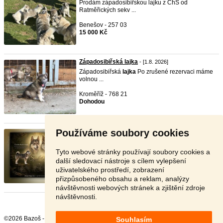
Prodám západosibiřskou lajku z ChS od
Ratměřických sekv ...
Benešov - 257 03
15 000 Kč
Západosibiřská lajka
- [1.8. 2026]
Západosibiřská
lajka
Po zrušené rezervaci máme
volnou ...
Kroměříž - 768 21
Dohodou
Používáme soubory cookies
Západosibirská lajka šteniatka ...
- [16.6. 2026]
Chovateľská stanica spod Verceľa ponúka na
predaj/rezer ...
Tyto webové stránky používají soubory cookies a
další sledovací nástroje s cílem vylepšení
Slovensko - 987 65
uživatelského prostředí, zobrazení
Dohodou
přizpůsobeného obsahu a reklam, analýzy
návštěvnosti webových stránek a zjištění zdroje
návštěvnosti.
©2026 Bazoš -
Inzerce, Bazar
Souhlasím