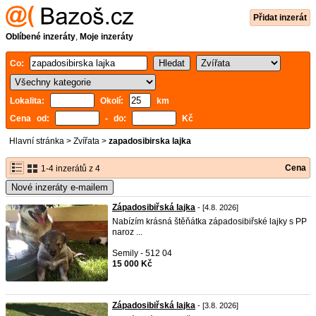
Přidat inzerát
Oblíbené inzeráty
,
Moje inzeráty
Co:
Lokalita:
Okolí:
km
Cena od:
- do:
Kč
Hlavní stránka
>
Zvířata
>
zapadosibirska lajka
Cena
1-4 inzerátů z 4
Nové inzeráty e-mailem
Západosibiřská lajka
- [4.8. 2026]
Nabízím krásná štěňátka západosibiřské lajky s PP
naroz ...
Semily - 512 04
15 000 Kč
Západosibiřská lajka
- [3.8. 2026]