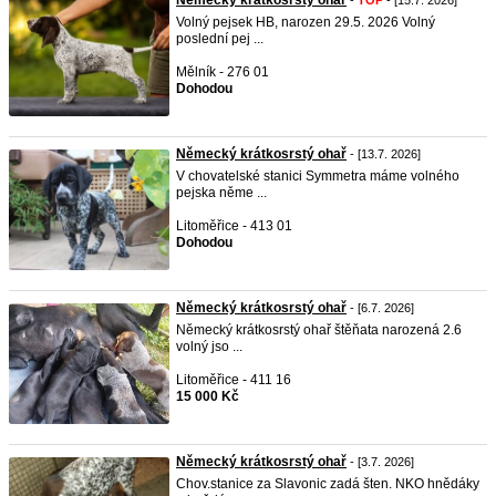
Německý krátkosrstý ohař
-
TOP
- [15.7. 2026]
Volný pejsek HB, narozen 29.5. 2026 Volný
poslední pej ...
Mělník - 276 01
Dohodou
Německý krátkosrstý ohař
- [13.7. 2026]
V chovatelské stanici Symmetra máme volného
pejska něme ...
Litoměřice - 413 01
Dohodou
Německý krátkosrstý ohař
- [6.7. 2026]
Německý krátkosrstý ohař štěňata narozená 2.6
volný jso ...
Litoměřice - 411 16
15 000 Kč
Německý krátkosrstý ohař
- [3.7. 2026]
Chov.stanice za Slavonic zadá šten. NKO hnědáky