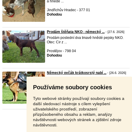
a hnědé ...
Jindřichův Hradec - 377 01
Dohodou
Prodám štěňata NKO - německý ...
- [27.6. 2026]
Prodám poslední dva tmavě hnědé pejsky NKO.
Otec: Cir z ...
Prostějov - 798 04
Dohodou
Německý ovčák krátkosrstý nabí ...
- [26.6. 2026]
Ares z Heikedu Zk. BH-VT, IGP 3, Spr 3 ZVV2 v
přípravě ...
Používáme soubory cookies
Příbram - 261 01
Dohodou
Tyto webové stránky používají soubory cookies a
další sledovací nástroje s cílem vylepšení
uživatelského prostředí, zobrazení
přizpůsobeného obsahu a reklam, analýzy
Stránka:
1
2
Další
návštěvnosti webových stránek a zjištění zdroje
návštěvnosti.