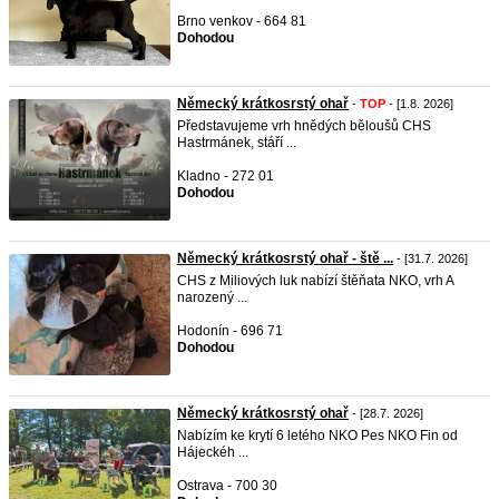
Brno venkov - 664 81
Dohodou
Německý krátkosrstý ohař
-
TOP
- [1.8. 2026]
Představujeme vrh hnědých běloušů CHS
Hastrmánek, stáří ...
Kladno - 272 01
Dohodou
Německý krátkosrstý ohař - ště ...
- [31.7. 2026]
CHS z Miliových luk nabízí štěňata NKO, vrh A
narozený ...
Hodonín - 696 71
Dohodou
Německý krátkosrstý ohař
- [28.7. 2026]
Nabízím ke krytí 6 letého NKO Pes NKO Fin od
Hájeckéh ...
Ostrava - 700 30