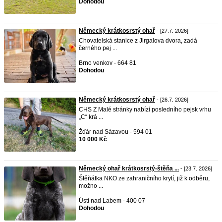
Dohodou
Německý krátkosrstý ohař
- [27.7. 2026]
Chovatelská stanice z Jirgalova dvora, zadá
černého pej ...
Brno venkov - 664 81
Dohodou
Německý krátkosrstý ohař
- [26.7. 2026]
CHS Z Malé stránky nabízí posledního pejsk vrhu
„C“ krá ...
Žďár nad Sázavou - 594 01
10 000 Kč
Německý ohař krátkosrstý-štěňa ...
- [23.7. 2026]
Štěňátka NKO ze zahraničního krytí, již k odběru,
možno ...
Ústí nad Labem - 400 07
Dohodou