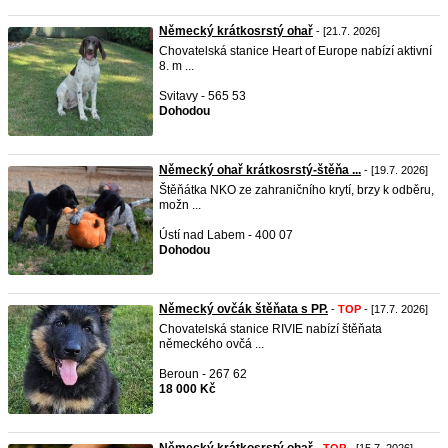
Německý krátkosrstý ohař
- [21.7. 2026]
Chovatelská stanice Heart of Europe nabízí aktivní
8. m ...
Svitavy - 565 53
Dohodou
Německý ohař krátkosrstý-štěňa ...
- [19.7. 2026]
Štěňátka NKO ze zahraničního krytí, brzy k odběru,
možn ...
Ústí nad Labem - 400 07
Dohodou
Německý ovčák štěňata s PP.
-
TOP
- [17.7. 2026]
Chovatelská stanice RIVIE nabízí štěňata
německého ovčá ...
Beroun - 267 62
18 000 Kč