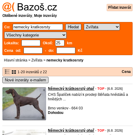
Přidat inzerát
Oblíbené inzeráty
,
Moje inzeráty
Co:
Lokalita:
Okolí:
km
Cena od:
- do:
Kč
Hlavní stránka
>
Zvířata
>
nemecky kratkosrsty
Cena
1-20 inzerátů z 22
Nové inzeráty e-mailem
Německý krátkosrstý ohař
-
TOP
- [6.8. 2026]
CHS Špalíček nabízí k prodeji štěňata hnědáků a
hnědých ...
Brno venkov - 664 03
Dohodou
Německý krátkosrstý ohař
-
TOP
- [6.8. 2026]