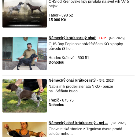
CHS od Křenovské lípy přivítala na svět vrh "A" 5
pejsk ...
Tábor - 398 52
15 000 Kč
Německý krátkosrstý ohař
-
TOP
- [4.8. 2026]
CHS Boy Pepinos nabízí štěňata KO s papíry
původu (3 ho ...
Hradec Králové - 503 51
Dohodou
Německý ohař krátkosrstý
- [3.8. 2026]
Nabízím k prodeji štěňata NKO - pouze
psi..Štěňata budo ...
Třebíč - 675 75
Dohodou
Německý ohař krátkosrstý - pej ...
- [3.8. 2026]
Chovatelská stanice z Jirgalova dvora prodá
celočerného ...