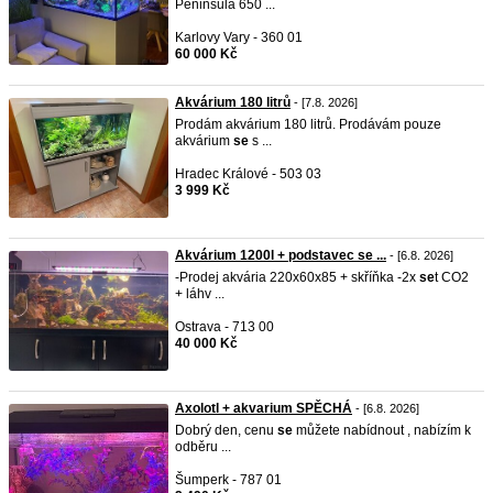
Peninsula 650 ...
Karlovy Vary - 360 01
60 000 Kč
Akvárium 180 litrů
- [7.8. 2026]
Prodám akvárium 180 litrů. Prodávám pouze
akvárium
se
s ...
Hradec Králové - 503 03
3 999 Kč
Akvárium 1200l + podstavec se ...
- [6.8. 2026]
-Prodej akvária 220x60x85 + skříňka -2x
se
t CO2
+ láhv ...
Ostrava - 713 00
40 000 Kč
Axolotl + akvarium SPĚCHÁ
- [6.8. 2026]
Dobrý den, cenu
se
můžete nabídnout , nabízím k
odběru ...
Šumperk - 787 01