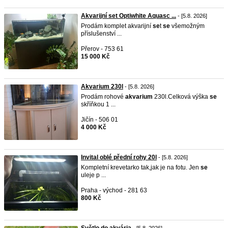
Akvarijní set Optiwhite Aquasc ...
- [5.8. 2026]
Prodám komplet akvarijní
se
t
se
všemožným
příslušenství ...
Přerov - 753 61
15 000 Kč
Akvarium 230l
- [5.8. 2026]
Prodám rohové
akvarium
230l.Celková výška
se
skříňkou 1 ...
Jičín - 506 01
4 000 Kč
Invital oblé přední rohy 20l
- [5.8. 2026]
Kompletní krevetarko tak,jak je na fotu. Jen
se
uleje p ...
Praha - východ - 281 63
800 Kč