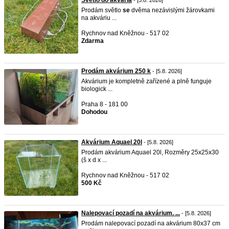
Světlo do akvária
- [5.8. 2026]
Prodám světlo
se
dvěma nezávislými žárovkami
na akváriu ...
Rychnov nad Kněžnou - 517 02
Zdarma
Prodám akvárium 250 k
- [5.8. 2026]
Akvárium je kompletně zařízené a plně funguje
biologick ...
Praha 8 - 181 00
Dohodou
Akvárium Aquael 20l
- [5.8. 2026]
Prodám akvárium Aquael 20l, Rozměry 25x25x30
(š x d x ...
Rychnov nad Kněžnou - 517 02
500 Kč
Nalepovací pozadí na akvárium. ...
- [5.8. 2026]
Prodám nalepovací pozadí na akvárium 80x37 cm