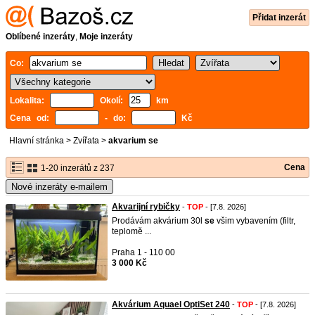
Přidat inzerát
Oblíbené inzeráty
,
Moje inzeráty
Co:
Lokalita:
Okolí:
km
Cena od:
- do:
Kč
Hlavní stránka
>
Zvířata
>
akvarium se
Cena
1-20 inzerátů z 237
Nové inzeráty e-mailem
Akvarijní rybičky
-
TOP
- [7.8. 2026]
Prodávám akvárium 30l
se
všim vybavením (filtr,
teplomě ...
Praha 1 - 110 00
3 000 Kč
Akvárium Aquael OptiSet 240
-
TOP
- [7.8. 2026]