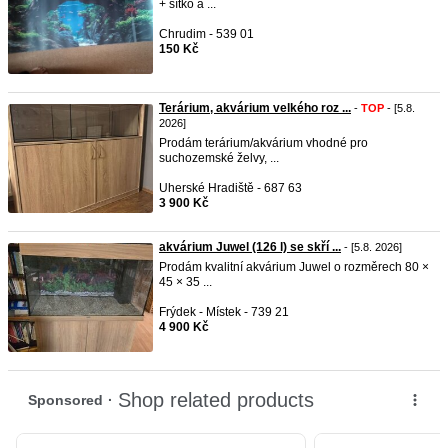
+ sítko a ...
Chrudim - 539 01
150 Kč
Terárium, akvárium velkého roz ...
-
TOP
- [5.8.
2026]
Prodám terárium/akvárium vhodné pro
suchozemské želvy, ...
Uherské Hradiště - 687 63
3 900 Kč
akvárium Juwel (126 l) se skří ...
- [5.8. 2026]
Prodám kvalitní akvárium Juwel o rozměrech 80 ×
45 × 35 ...
Frýdek - Místek - 739 21
4 900 Kč