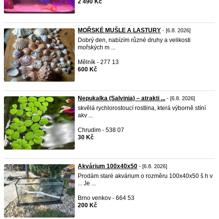
2 490 Kč
MOŘSKÉ MUŠLE A LASTURY
- [6.8. 2026]
Dobrý den, nabízím různé druhy a velikosti
mořských m ...
Mělník - 277 13
600 Kč
Nepukalka (Salvinia) – atrakti ...
- [6.8. 2026]
skvělá rychlorostoucí rostlina, která výborně stíní
akv ...
Chrudim - 538 07
30 Kč
Akvárium 100x40x50
- [6.8. 2026]
Prodám staré akvárium o rozměru 100x40x50 š h v
... Je ...
Brno venkov - 664 53
200 Kč