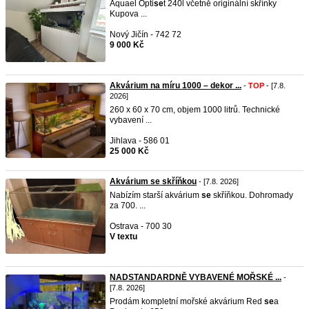
Aquael Opti
se
t 240l včetně originální skřínky
Kupova ...
Nový Jičín - 742 72
9 000 Kč
Akvárium na míru 1000 – dekor ...
-
TOP
- [7.8.
2026]
260 x 60 x 70 cm, objem 1000 litrů. Technické
vybavení ...
Jihlava - 586 01
25 000 Kč
Akvárium se skříňkou
- [7.8. 2026]
Nabízím starší akvárium
se
skříňkou. Dohromady
za 700. ...
Ostrava - 700 30
V textu
NADSTANDARDNĚ VYBAVENÉ MOŘSKÉ ...
-
[7.8. 2026]
Prodám kompletní mořské akvárium Red
se
a