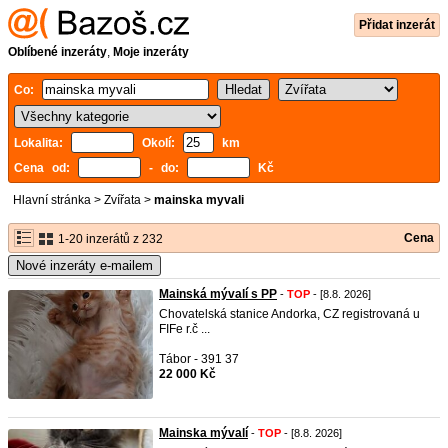
Přidat inzerát
Oblíbené inzeráty
,
Moje inzeráty
Co:
Lokalita:
Okolí:
km
Cena od:
- do:
Kč
Hlavní stránka
>
Zvířata
>
mainska myvali
Cena
1-20 inzerátů z 232
Nové inzeráty e-mailem
Mainská mývalí s PP
-
TOP
- [8.8. 2026]
Chovatelská stanice Andorka, CZ registrovaná u
FIFe r.č ...
Tábor - 391 37
22 000 Kč
Mainska mývalí
-
TOP
- [8.8. 2026]