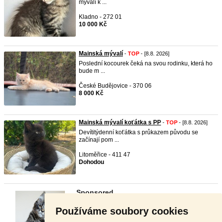
mývalí k ...
Kladno - 272 01
10 000 Kč
Mainská mývalí
-
TOP
- [8.8. 2026]
Poslední kocourek čeká na svou rodinku, která ho
bude m ...
České Budějovice - 370 06
8 000 Kč
Mainská mývalí koťátka s PP
-
TOP
- [8.8. 2026]
Devítitýdenní koťátka s průkazem původu se
začínají pom ...
Litoměřice - 411 47
Dohodou
Používáme soubory cookies