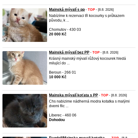
Mainská mývalí s pp
-
TOP
- [8.8. 2026]
Nabízíme k rezervaci tři kocourky s průkazem
původu, k ...
Chomutov - 430 03
20 000 Kč
Mainská mývalí bez PP
-
TOP
- [8.8. 2026]
Krásný mainský mývalí růžový kocourek hledá
milující do ...
Beroun - 266 01
10 000 Kč
Mainska mývalí koťata s PP
-
TOP
- [8.8. 2026]
Chs nabizime nádherná modra kotatka s malými
dvemi flic ...
Liberec - 460 06
Dohodou