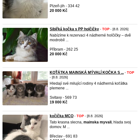
Plzeň-jih - 334 42
20 000 Kč
Sibiřká kočka s PP holčičky
-
TOP
- [8.8. 2026]
Nabízíme k rezervaci 4 nádherné holčičky – dvě
modrobíl ...
Příbram - 262 25
20 000 Kč
KOŤÁTKA MAINSKÁ MÝVALÍ KOČKA S ...
-
TOP
- [8.8. 2026]
Hledají své milující rodiny 4 nádherná koťátka
plemene ...
Svitavy - 569 73
19 000 Kč
kočička MCO
-
TOP
- [8.8. 2026]
Tato krasna slecna,
mainska
myvali
, hlada svoj
domov. M ...
Břeclav - 691 83