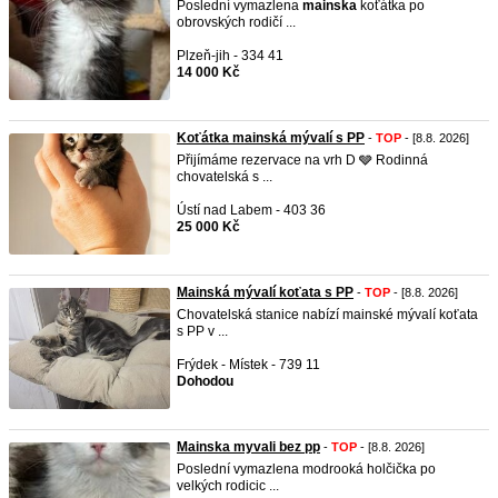
Poslední vymazlena
mainska
koťátka po
obrovských rodičí ...
Plzeň-jih - 334 41
14 000 Kč
Koťátka mainská mývalí s PP
-
TOP
- [8.8. 2026]
Přijímáme rezervace na vrh D 🩶 Rodinná
chovatelská s ...
Ústí nad Labem - 403 36
25 000 Kč
Mainská mývalí koťata s PP
-
TOP
- [8.8. 2026]
Chovatelská stanice nabízí mainské mývalí koťata
s PP v ...
Frýdek - Místek - 739 11
Dohodou
Mainska myvali bez pp
-
TOP
- [8.8. 2026]
Poslední vymazlena modrooká holčička po
velkých rodicic ...