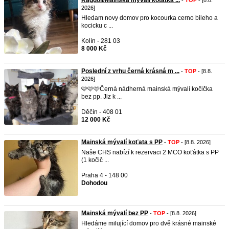
Ragdoll/Mainska myvali kotatka ...
-
TOP
- [8.8.
2026]
Hledam novy domov pro kocourka cerno bileho a
kocicku c ...
Kolín - 281 03
8 000 Kč
Poslední z vrhu černá krásná m ...
-
TOP
- [8.8.
2026]
🩷🩷🩷Černá nádherná mainská mývalí kočička
bez pp. Jiz k ...
Děčín - 408 01
12 000 Kč
Mainská mývalí koťata s PP
-
TOP
- [8.8. 2026]
Naše CHS nabízí k rezervaci 2 MCO koťátka s PP
(1 kočič ...
Praha 4 - 148 00
Dohodou
Mainská mývalí bez PP
-
TOP
- [8.8. 2026]
Hledáme milující domov pro dvě krásné mainské