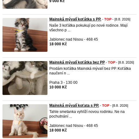
9 000 Kč
Mainská mývalí koťátka s PP.
-
TOP
- [8.8. 2026]
Naše 3 koťátka pokukují po nové rodince. Mají
všechno p ...
Jablonec nad Nisou - 468 45
18 000 Kč
Mainská mývalí koťátka bez PP
-
TOP
- [8.8. 2026]
Prodám koťátka Mainská mývalí bez PP. Koťátka
naučení n ...
Praha 3 - 130 00
10 000 Kč
Mainská mývalí koťata s PP.
-
TOP
- [8.8. 2026]
Tahle smetanka vyhlíží novou rodinku. Ne na
pochutnání ...
Jablonec nad Nisou - 468 45
18 000 Kč