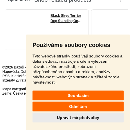
Používáme soubory cookies
Tyto webové stránky používají soubory cookies a
další sledovací nástroje s cílem vylepšení
uživatelského prostředí, zobrazení
©2026 Bazoš -
Inzerce, Bazar
přizpůsobeného obsahu a reklam, analýzy
Nápověda
,
Dotazy
,
Hodnocení
,
Kontakt
,
Reklama
,
Podmínky
,
Ochrana údajů
,
RSS
,
návštěvnosti webových stránek a zjištění zdroje
Inzeráty Zvířata celkem:
41727
, za 24 hodin:
2337
návštěvnosti.
Mapa kategorií
,
Nejvyhledávanější výrazy
Země:
Česká republika
,
Slovensko
,
Polsko
,
Rakousko
Souhlasím
Odmítám
Upravit mé předvolby