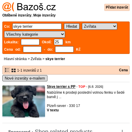
Přidat inzerát
Oblíbené inzeráty
,
Moje inzeráty
Co:
Lokalita:
Okolí:
km
Cena od:
- do:
Kč
Hlavní stránka
>
Zvířata
>
skye terrier
Cena
1-1 inzerátů z 1
Nové inzeráty e-mailem
Skye terrier s PP
-
TOP
- [6.8. 2026]
Nabízíme k prodeji poslední volnou fenku v šedé
barvě j ...
Plzeň-sever - 330 17
V textu