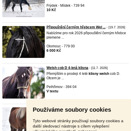
Frýdek - Místek - 739 94
10 Kč
Připouštění černým hřebcem Wel ...
- [19.7. 2026]
Nabízíme pro rok 2026 připouštění černým hřebce
plemene ...
Olomouc - 779 00
6 000 Kč
Welsh cob D 4-letá klisna
- [11.7. 2026]
Přemýšlím o prodeji 4 leté
klisny
welsh
cob D.
Otcem je ...
Pelhřimov - 394 04
V textu
Používáme soubory cookies
Welsh B klisna 2v1 (březí )
-
TOP
- [22.6. 2026]
Zvažujeme prodej chovné
welsh
B
klisny
15 letá -
Den de ...
Tyto webové stránky používají soubory cookies a
další sledovací nástroje s cílem vylepšení
Zlín - 763 12