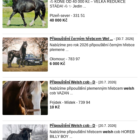
🐴 KONĚ OD 40 000 Kč – VELKÁ REDUKCE
STÁDA! 🐴 ✨ Jedin ...
Plzeň-sever - 331 51
40 000 Kč
Připouštění černým hřebcem Wel ...
- [30.7. 2026]
Nabízíme pro rok 2026 připouštění černým hřebce
plemene ...
Olomouc - 783 97
6 000 Kč
Připouštění Welsh cob - D
- [20.7. 2026]
Nabízíme připouštění plemenným hřebcem
welsh
cob VAZAN ...
Frýdek - Místek - 739 94
10 Kč
Připouštění Welsh cob - D
- [20.7. 2026]
Nabízíme připouštění hřebcem
welsh
cob HOREB
BILLY BOY ...