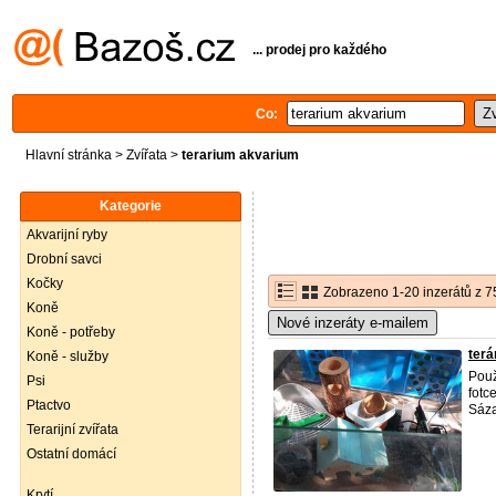
... prodej pro každého
Co:
Hlavní stránka
>
Zvířata
>
terarium akvarium
Kategorie
Akvarijní ryby
Drobní savci
Kočky
Zobrazeno 1-20 inzerátů z 7
Koně
Nové inzeráty e-mailem
Koně - potřeby
terá
Koně - služby
Použ
Psi
fotc
Ptactvo
Sáza
Terarijní zvířata
Ostatní domácí
Krytí