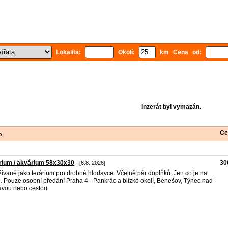
Lokalita:
Okolí:
km Cena od:
Inzerát byl vymazán.
Ce
5
rium / akvárium 58x30x30
30
- [6.8. 2026]
ívané jako terárium pro drobné hlodavce. Včetně pár doplňků. Jen co je na
e. Pouze osobní předání Praha 4 - Pankrác a blízké okolí, Benešov, Týnec nad
vou nebo cestou.