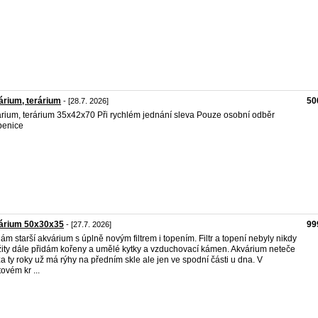
rium, terárium
50
- [28.7. 2026]
rium, terárium 35x42x70 Při rychlém jednání sleva Pouze osobní odběr
benice
árium 50x30x35
99
- [27.7. 2026]
ám starší akvárium s úplně novým filtrem i topením. Filtr a topení nebyly nikdy
ity dále přidám kořeny a umělé kytky a vzduchovací kámen. Akvárium neteče
za ty roky už má rýhy na předním skle ale jen ve spodní části u dna. V
tovém kr ...