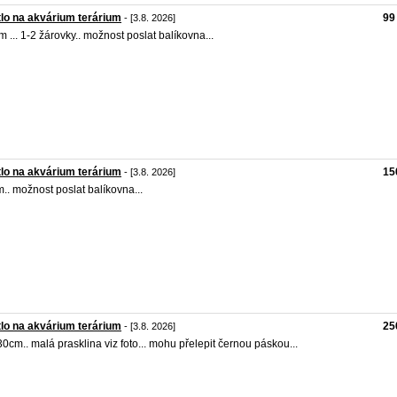
lo na akvárium terárium
99
- [3.8. 2026]
m ... 1-2 žárovky.. možnost poslat balíkovna...
lo na akvárium terárium
15
- [3.8. 2026]
.. možnost poslat balíkovna...
lo na akvárium terárium
25
- [3.8. 2026]
0cm.. malá prasklina viz foto... mohu přelepit černou páskou...