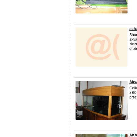
scha
Shán
akvá
Nezá
drob
Akvá
Celk
x 60
prec
AKV