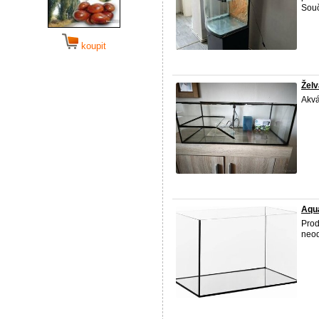
Součá
koupit
Žel
Akvá
Aqu
Prod
neo