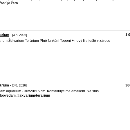
stí je čern ...
varium
1 
- [3.8. 2026]
rium Želvarium Terárium Plně funkční Topení + nový filtr ještě v záruce
arium
30
- [3.8. 2026]
am aquarium - 30x20x15 cm. Kontaktujte me emailem. Na sms
dpovedam. #
akvarium
/
terarium