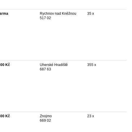
arma
Rychnov nad Kněžnou
35 x
517 02
900 Kč
Uherské Hradiště
355 x
687 63
500 Kč
Znojmo
23 x
669 02