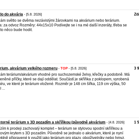
lo do akvária
Zd
- [5.8. 2026]
ám světlo se dvěma nezávislými žárovkami na akvárium nebo terárium.
: za odvoz Rozměry: 44x15x10 Podívejte se i na mé další inzeráty, třeba se
to něco bude hodit.
rium, akvárium velkého rozmeru
3 
-
TOP
- [5.8. 2026]
ám terárium/akvárium vhodné pro suchozemské želvy, křečky a podobně. Má
leněné příčky, které se dají oddělat. Součástí je skříňka z poklopem, vyrobená
íru, ve které je terárium vložené. Rozměr je 148 cm šířka, 119 cm výška, 50
 ...
torné terárium s 3D pozadím a skříňkou (původně akvárium
1 
- [4.8. 2026]
zím k prodeji zachovalý komplet – terárium se stylovou spodní skříňkou a
tovým krytem s 3D pozadím. Původně se jednalo o akvárium, které je nyní
ektně připravené k využití jako terárium pro plazy, obojživelníky nebo hmyz.