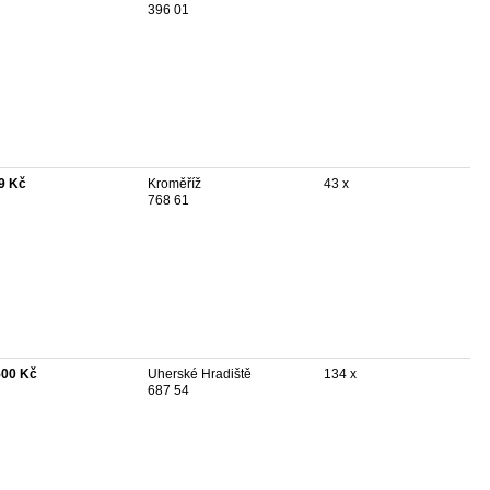
396 01
9 Kč
Kroměříž
43 x
768 61
500 Kč
Uherské Hradiště
134 x
687 54