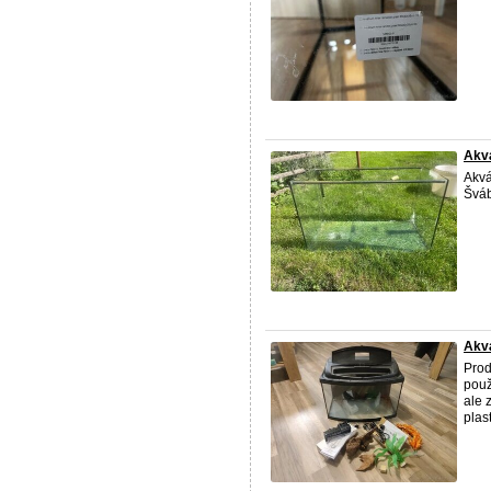
Akvá
Akvá
Švá
Akv
Prod
použ
ale 
plas