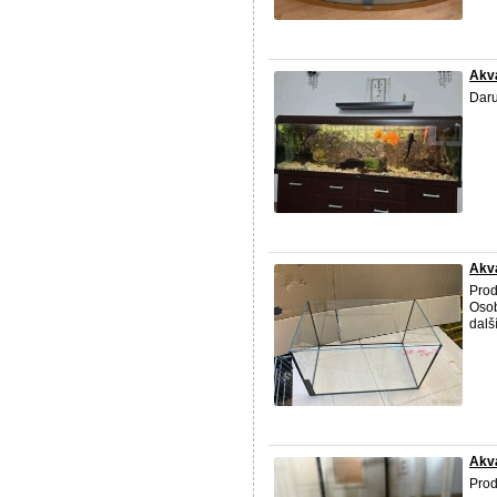
Akvá
Daru
Akva
Prod
Osob
dalš
Akv
Prod