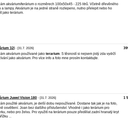
ám akvárium/terárium o rozměrech 100x50x45 - 225 litrů. Včetně dřevěného
 a lampy. Akvárium je na jedné straně rozlepeno, nutno přelepit nebo ho
ít jako terárium.
árium 32l
39
- [31.7. 2026]
ám akvárium používané jako
terarium
. S těsností si nejsem jistý zda vydrží
ívání jako akvárium. Pro více info a foto mne prosím kontaktujte.
rium Juwel Vision 180
1 
- [31.7. 2026]
ám použité akvárium, je delší dobu nepoužívané. Dostane tak jak je na foto,
ně osvětlení. Joan bez dalšího příslušenství. Vhodné i jako terárium pro
ěrku, nebo pro želvu. Pro využití na terárium pouze předělat zadní hranatý kryt
ížku ...