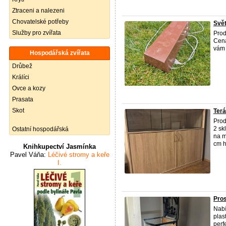
Ztraceni a nalezeni
Chovatelské potřeby
Svět
Služby pro zvířata
Prod
Cena
vám 
Hospodářská zvířata
Drůbež
Králíci
Ovce a kozy
Prasata
Skot
Terá
Prod
2 sk
Ostatní hospodářská
na m
cm hl
Knihkupectví Jasmínka
Pavel Váňa:
Léčivé stromy a keře
I.
Pros
Nabí
plas
perf