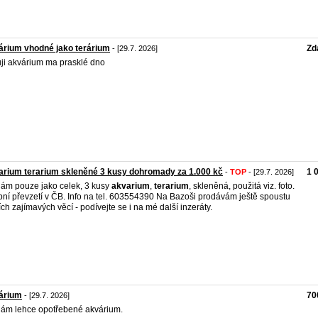
rium vhodné jako terárium
Zd
- [29.7. 2026]
ji akvárium ma prasklé dno
rium terarium skleněné 3 kusy dohromady za 1.000 kč
1 
-
TOP
- [29.7. 2026]
ám pouze jako celek, 3 kusy
akvarium
,
terarium
, skleněná, použitá viz. foto.
ní převzetí v ČB. Info na tel. 603554390 Na Bazoši prodávám ještě spoustu
ích zajímavých věcí - podívejte se i na mé další inzeráty.
árium
70
- [29.7. 2026]
ám lehce opotřebené akvárium.