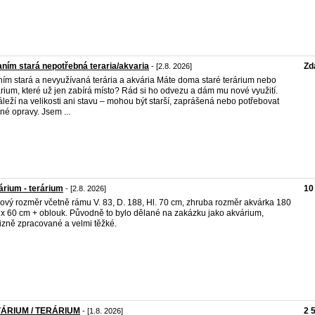
ním stará nepotřebná teraria/akvaria
Zd
- [2.8. 2026]
ím stará a nevyužívaná terária a akvária Máte doma staré terárium nebo
rium, které už jen zabírá místo? Rád si ho odvezu a dám mu nové využití.
leží na velikosti ani stavu – mohou být starší, zaprášená nebo potřebovat
né opravy. Jsem ...
rium - terárium
10
- [2.8. 2026]
ový rozměr včetně rámu V. 83, D. 188, Hl. 70 cm, zhruba rozměr akvárka 180
 x 60 cm + oblouk. Původně to bylo dělané na zakázku jako akvárium,
izně zpracované a velmi těžké.
ÁRIUM / TERÁRIUM
2 
- [1.8. 2026]