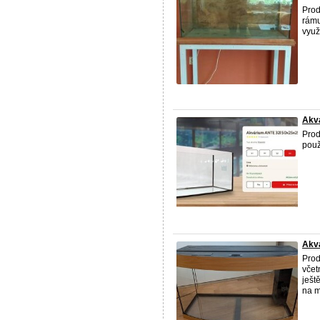
Prod
rámu
využ
Akv
Prod
použ
Akvá
Prod
včet
ješt
na mř