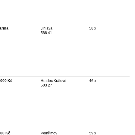
arma
Jihlava
58 x
588 41
 000 Kč
Hradec Králové
46 x
503 27
500 Kč
Pelhřimov
59 x