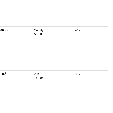
000 Kč
Semily
90 x
513 01
0 Kč
Zlín
56 x
760 05