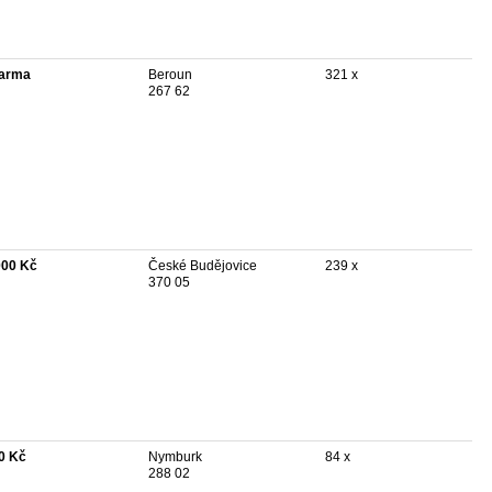
arma
Beroun
321 x
267 62
000 Kč
České Budějovice
239 x
370 05
0 Kč
Nymburk
84 x
288 02