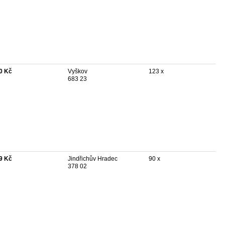
0 Kč
Vyškov
123 x
683 23
9 Kč
Jindřichův Hradec
90 x
378 02