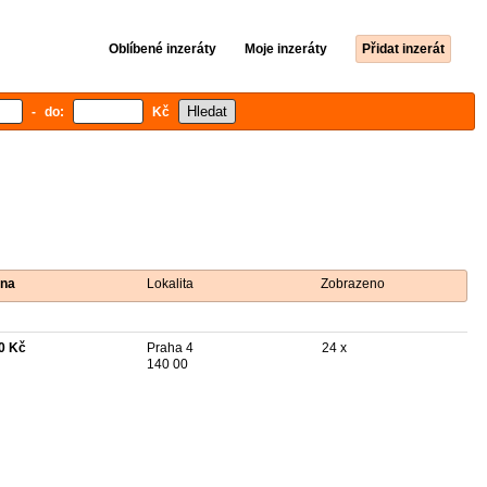
Oblíbené inzeráty
Moje inzeráty
Přidat inzerát
- do:
Kč
na
Lokalita
Zobrazeno
0 Kč
Praha 4
24 x
140 00