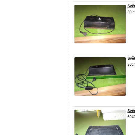
Svět
30 c
Svět
30cm
Svět
60#3