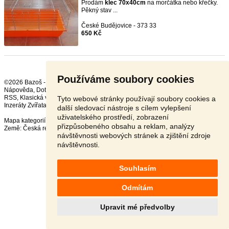
Prodám
klec
70x40cm
na morčátka nebo křečky.
Pěkný stav ...
České Budějovice - 373 33
650 Kč
Používáme soubory cookies
©2026 Bazoš -
Inzerce, Bazar
Nápověda
,
Dotazy
,
Hodnocení
,
Kontakt
,
Reklama
,
Podmínky
,
Ochrana údajů
,
RSS
,
Tyto webové stránky používají soubory cookies a
Inzeráty Zvířata celkem:
41770
, za 24 hodin:
2356
další sledovací nástroje s cílem vylepšení
uživatelského prostředí, zobrazení
Mapa kategorií
,
Nejvyhledávanější výrazy
přizpůsobeného obsahu a reklam, analýzy
Země:
Česká republika
,
Slovensko
,
Polsko
,
Rakousko
návštěvnosti webových stránek a zjištění zdroje
návštěvnosti.
Souhlasím
Odmítám
Upravit mé předvolby