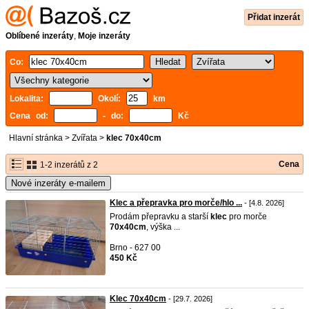
Přidat inzerát
Oblíbené inzeráty
,
Moje inzeráty
Co:
Lokalita:
Okolí:
km
Cena od:
- do:
Kč
Hlavní stránka
>
Zvířata
>
klec 70x40cm
Cena
1-2 inzerátů z 2
Nové inzeráty e-mailem
Klec a přepravka pro morče/hlo ...
- [4.8. 2026]
Prodám přepravku a starší
klec
pro morče
70x40cm
, výška ...
Brno - 627 00
450 Kč
Klec 70x40cm
- [29.7. 2026]