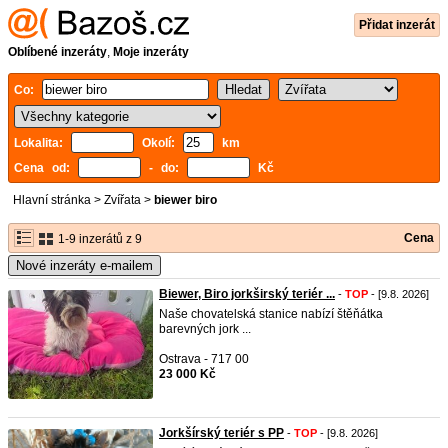
Přidat inzerát
Oblíbené inzeráty
,
Moje inzeráty
Co:
Lokalita:
Okolí:
km
Cena od:
- do:
Kč
Hlavní stránka
>
Zvířata
>
biewer biro
Cena
1-9 inzerátů z 9
Nové inzeráty e-mailem
Biewer, Biro jorkširský teriér ...
-
TOP
- [9.8. 2026]
Naše chovatelská stanice nabízí štěňátka
barevných jork ...
Ostrava - 717 00
23 000 Kč
Jorkšírský teriér s PP
-
TOP
- [9.8. 2026]