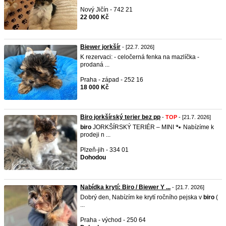
Nový Jičín - 742 21
22 000 Kč
Biewer jorkšír
- [22.7. 2026]
K rezervaci: - celočerná fenka na mazlíčka -
prodaná ...
Praha - západ - 252 16
18 000 Kč
Biro jorkšírský terier bez pp
-
TOP
- [21.7. 2026]
biro
JORKŠÍRSKÝ TERIÉR – MINI 🐾 Nabízíme k
prodeji n ...
Plzeň-jih - 334 01
Dohodou
Nabídka krytí: Biro / Biewer Y ...
- [21.7. 2026]
Dobrý den, Nabízím ke krytí ročního pejska v
biro
(
...
Praha - východ - 250 64