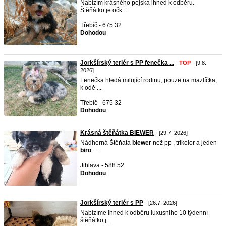
Nabízím krásného pejska ihned k odběru.
Štěňátko je očk ...
Třebíč - 675 32
Dohodou
Jorkšírský teriér s PP fenečka ...
-
TOP
- [9.8.
2026]
Fenečka hledá milující rodinu, pouze na mazlíčka,
k odě ...
Třebíč - 675 32
Dohodou
Krásná štěňátka BIEWER
- [29.7. 2026]
Nádherná Štěňata
biewer
než pp , trikolor a jeden
biro
...
Jihlava - 588 52
Dohodou
Jorkšírský teriér s PP
- [26.7. 2026]
Nabízíme ihned k odběru luxusniho 10 týdenní
štěňátko j ...