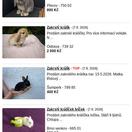
Přerov - 750 02
800 Kč
Zakrslý králík
- [7.8. 2026]
Prodám zakrslé králíčky. Pro více informací volejte.
N ...
Ostrava - 739 32
2 000 Kč
Zakrslý králík
-
TOP
- [7.8. 2026]
Prodám zakrslého králíka nar. 15.5.2026. Matka
tříslový ...
Šumperk - 789 85
400 Kč
Zakrslý králíček lvíček
- [7.8. 2026]
Prodám zakrslého králíčka lvíčka. Stáří 9 týdnů.
Chlupa ...
Brno venkov - 665 01