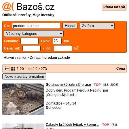
Přidat inzerát
Oblíbené inzeráty
,
Moje inzeráty
Co:
Lokalita:
Okolí:
km
Cena od:
- do:
Kč
Hlavní stránka
>
Zvířata
>
prodam zakrsle
Cena
1-20 inzerátů z 273
Nové inzeráty e-mailem
Göttingenské zakrslé prase
-
TOP
- [8.8. 2026]
Dobrý den. Prodám Ferdu a Pepinu, pár
göttingenských mi ...
Domažlice - 345 34
Dohodou
Zakrslý králíček lvíček + komp ...
-
TOP
- [8.8.