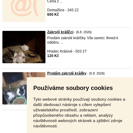
Cena z ...
Domažlice - 345 22
600 Kč
Zakrslý králíčci
- [6.8. 2026]
Prodám zakrslé králíčky. Vše samici. Ihned k
odběru. ...
Hradec Králové - 503 27
120 Kč
Prodám zakrslé králíky
- [5.8. 2026]
Dobrý den,prodám 3 zakrslé králíky 🐇🥕 6 týdnů
staré Och ...
Používáme soubory cookies
Rychnov nad Kněžnou - 517 04
400 Kč
Tyto webové stránky používají soubory cookies a
další sledovací nástroje s cílem vylepšení
uživatelského prostředí, zobrazení
přizpůsobeného obsahu a reklam, analýzy
Stránka:
1
2
3
Další
návštěvnosti webových stránek a zjištění zdroje
návštěvnosti.