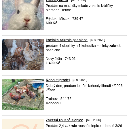
Zakrslý králík
- [6.8. 2026]
Prodám na mazlíčky mladé zakrslé králíčky
plemene Herme ...
Frýdek - Místek - 739 47
600 Kč
kocinka zakrsla psenicna
- [6.8. 2026]
prodam
4 slepicky a 1 kohoutka kocinky
zakrsle
psenicne ...
Nový Jičín - 743 01
1 400 Kč
Kohouti prodej
- [6.8. 2026]
Dobrý den, prodám letošní kohouty líhnutí 4/2026
křízen ...
Trutnov - 544 72
Dohodou
Zakrslá rousná slepice
- [6.8. 2026]
Prodám 2,4
zakrsle
rousné slepice. Líhnuté 3/26