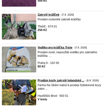
500 Kč
Zakrslý králíček
- [7.8. 2026]
Prodám roztomilé zakrslé králíčky
Třebíč - 674 01
250 Kč
Vodítko pro králíčka Trixie
- [7.8. 2026]
Prodám nové, nepoužité vodítko pro zakrslého
králíčka. ...
Praha 6 - 162 00
60 Kč
Prodám kozly zakrslé holandské ...
- [6.8. 2026]
Farma Na Stráni nabízí k prodeji čistokrevné kozy
zakrs ...
Havlíčkův Brod - 583 01
V textu