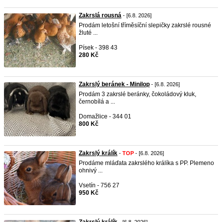
Zakrslá rousná
- [6.8. 2026]
Prodám letošní tříměsíční slepičky zakrslé rousné
žluté ...
Písek - 398 43
280 Kč
Zakrslý beránek - Minilop
- [6.8. 2026]
Prodám 3 zakrslé beránky, čokoládový kluk,
černobílá a ...
Domažlice - 344 01
800 Kč
Zakrslý králík
-
TOP
- [6.8. 2026]
Prodáme mláďata zakrslého králíka s PP. Plemeno
ohnivý ...
Vsetín - 756 27
950 Kč