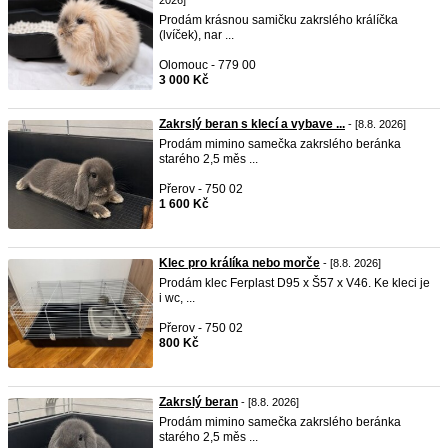
2026]
Prodám krásnou samičku zakrslého králíčka
(lvíček), nar ...
Olomouc - 779 00
3 000 Kč
Zakrslý beran s klecí a vybave ...
- [8.8. 2026]
Prodám mimino samečka zakrslého beránka
starého 2,5 měs ...
Přerov - 750 02
1 600 Kč
Klec pro králíka nebo morče
- [8.8. 2026]
Prodám klec Ferplast D95 x Š57 x V46. Ke kleci je
i wc, ...
Přerov - 750 02
800 Kč
Zakrslý beran
- [8.8. 2026]
Prodám mimino samečka zakrslého beránka
starého 2,5 měs ...