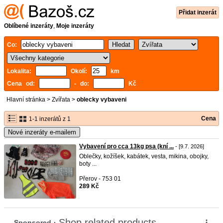
Přidat inzerát
Oblíbené inzeráty
,
Moje inzeráty
Co:
Lokalita:
Okolí:
km
Cena od:
- do:
Kč
Hlavní stránka
>
Zvířata
>
oblecky vybaveni
Cena
1-1 inzerátů z 1
Nové inzeráty e-mailem
Vybavení pro cca 13kg psa (kní ...
- [9.7. 2026]
Oblečky, kožíšek, kabátek, vesta, mikina, obojky,
boty ...
Přerov - 753 01
289 Kč