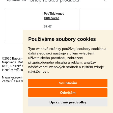
Používáme soubory cookies
Tyto webové stránky používají soubory cookies a
další sledovací nástroje s cílem vylepšení
uživatelského prostředí, zobrazení
©2026 Bazoš -
Inzerce, Bazar
přizpůsobeného obsahu a reklam, analýzy
Nápověda
,
Dotazy
,
Hodnocení
,
Kontakt
,
Reklama
,
Podmínky
,
Ochrana údajů
,
RSS
,
návštěvnosti webových stránek a zjištění zdroje
Inzeráty Zvířata celkem:
41549
, za 24 hodin:
2539
návštěvnosti.
Mapa kategorií
,
Nejvyhledávanější výrazy
Země:
Česká republika
,
Slovensko
,
Polsko
,
Rakousko
Souhlasím
Odmítám
Upravit mé předvolby