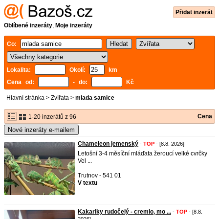
Přidat inzerát
Oblíbené inzeráty
,
Moje inzeráty
Co:
Lokalita:
Okolí:
km
Cena od:
- do:
Kč
Hlavní stránka
>
Zvířata
>
mlada samice
Cena
1-20 inzerátů z 96
Nové inzeráty e-mailem
Chameleon jemenský
-
TOP
- [8.8. 2026]
Letošní 3-4 měsíční mláďata žeroucí velké cvrčky
Vel ...
Trutnov - 541 01
V textu
Kakariky rudočelý - cremio, mo ...
-
TOP
- [8.8.