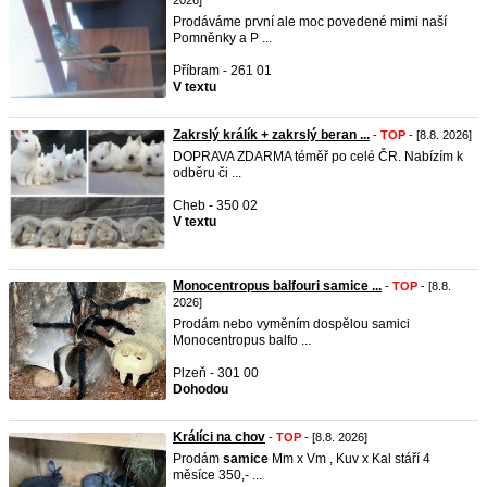
2026]
Prodáváme první ale moc povedené mimi naší
Pomněnky a P ...
Příbram - 261 01
V textu
Zakrslý králík + zakrslý beran ...
-
TOP
- [8.8. 2026]
DOPRAVA ZDARMA téměř po celé ČR. Nabízím k
odběru či ...
Cheb - 350 02
V textu
Monocentropus balfouri samice ...
-
TOP
- [8.8.
2026]
Prodám nebo vyměním dospělou samici
Monocentropus balfo ...
Plzeň - 301 00
Dohodou
Králíci na chov
-
TOP
- [8.8. 2026]
Prodám
samice
Mm x Vm , Kuv x Kal stáří 4
měsíce 350,- ...