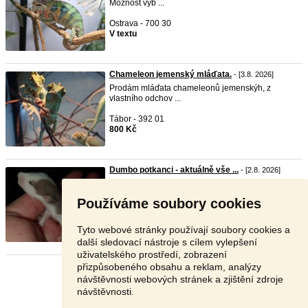
Možnost výb ...
Ostrava - 700 30
V textu
Chameleon jemenský mláďata.
- [3.8. 2026]
Prodám mláďata chameleonů jemenskýh, z
vlastního odchov ...
Tábor - 392 01
800 Kč
Dumbo potkanci - aktuálně vše ...
- [2.8. 2026]
Nabízím mimča při odběru více kusů
dohoda,preferují na ...
Používáme soubory cookies
Plzeň-sever - 331 52
100 Kč
Tyto webové stránky používají soubory cookies a
další sledovací nástroje s cílem vylepšení
uživatelského prostředí, zobrazení
přizpůsobeného obsahu a reklam, analýzy
Stránka:
1
2
3
Další
návštěvnosti webových stránek a zjištění zdroje
návštěvnosti.