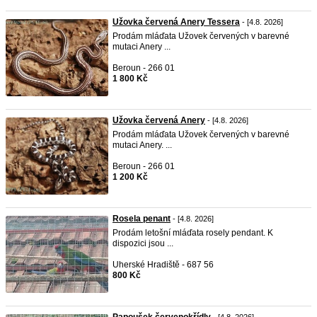
Užovka červená Anery Tessera
- [4.8. 2026]
Prodám mláďata Užovek červených v barevné
mutaci Anery ...
Beroun - 266 01
1 800 Kč
Užovka červená Anery
- [4.8. 2026]
Prodám mláďata Užovek červených v barevné
mutaci Anery. ...
Beroun - 266 01
1 200 Kč
Rosela penant
- [4.8. 2026]
Prodám letošní mláďata rosely pendant. K
dispozici jsou ...
Uherské Hradiště - 687 56
800 Kč