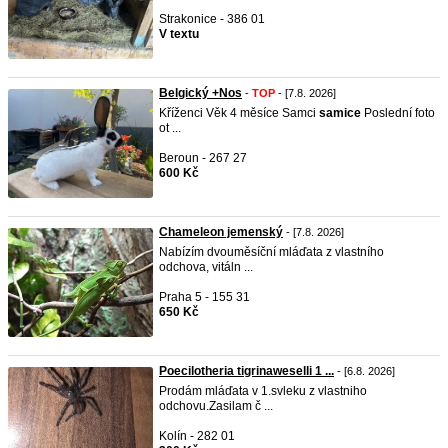
Strakonice - 386 01
V textu
Belgický +Nos
-
TOP
- [7.8. 2026]
Kříženci Věk 4 měsíce Samci
samice
Poslední foto
ot ...
Beroun - 267 27
600 Kč
Chameleon jemenský
- [7.8. 2026]
Nabízím dvouměsíční mláďata z vlastního
odchova, vitáln ...
Praha 5 - 155 31
650 Kč
Poecilotheria tigrinaweselli 1 ...
- [6.8. 2026]
Prodám mláďata v 1.svleku z vlastniho
odchovu.Zasilam č ...
Kolín - 282 01