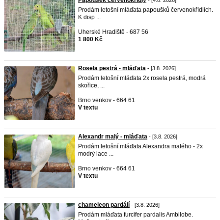
Papoušek červenokřídly
- [4.8. 2026]
Prodám letošní mláďata papoušků červenokřídlích.
K disp ...
Uherské Hradiště - 687 56
1 800 Kč
Rosela pestrá - mláďata
- [3.8. 2026]
Prodám letošní mláďata 2x rosela pestrá, modrá
skořice, ...
Brno venkov - 664 61
V textu
Alexandr malý - mláďata
- [3.8. 2026]
Prodám letošní mláďata Alexandra malého - 2x
modrý lace ...
Brno venkov - 664 61
V textu
chameleon pardálí
- [3.8. 2026]
Prodám mláďata furcifer pardalis Ambilobe.