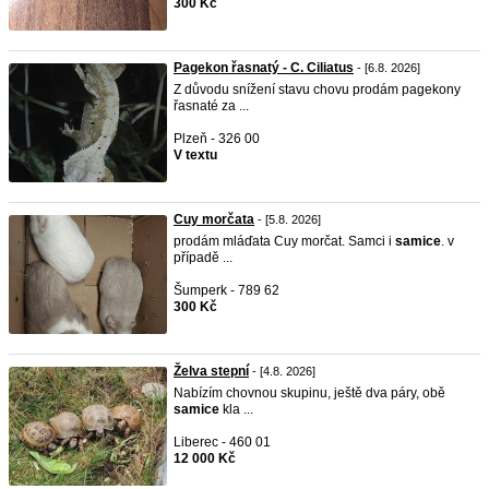
300 Kč
Pagekon řasnatý - C. Ciliatus
- [6.8. 2026]
Z důvodu snížení stavu chovu prodám pagekony
řasnaté za ...
Plzeň - 326 00
V textu
Cuy morčata
- [5.8. 2026]
prodám mláďata Cuy morčat. Samci i
samice
. v
případě ...
Šumperk - 789 62
300 Kč
Želva stepní
- [4.8. 2026]
Nabízím chovnou skupinu, ještě dva páry, obě
samice
kla ...
Liberec - 460 01
12 000 Kč