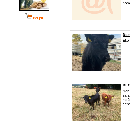
poro
koupit
Dex
Eko 
DEX
Nabí
zařa
možn
gene