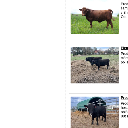
Pro
šamp
v Br
Odro
Plem
Pro
máme
po j
Pro
Prod
hosp
ohlá
88ti