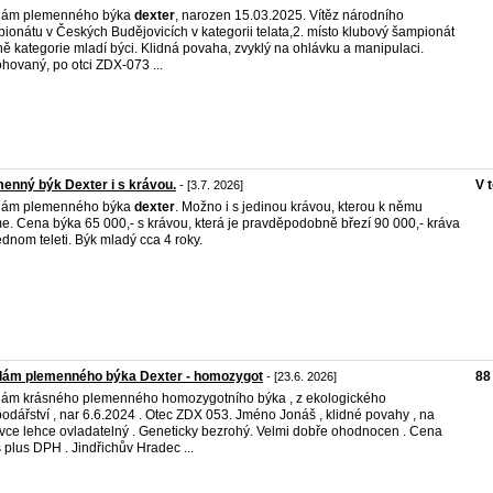
dám plemenného býka
dexter
, narozen 15.03.2025. Vítěz národního
ionátu v Českých Budějovicích v kategorii telata,2. místo klubový šampionát
ně kategorie mladí býci. Klidná povaha, zvyklý na ohlávku a manipulaci.
hovaný, po otci ZDX-073 ...
enný býk Dexter i s krávou.
V 
- [3.7. 2026]
dám plemenného býka
dexter
. Možno i s jedinou krávou, kterou k němu
. Cena býka 65 000,- s krávou, která je pravděpodobně březí 90 000,- kráva
ednom teleti. Býk mladý cca 4 roky.
dám plemenného býka Dexter - homozygot
88
- [23.6. 2026]
ám krásného plemenného homozygotního býka , z ekologického
odářství , nar 6.6.2024 . Otec ZDX 053. Jméno Jonáš , klidné povahy , na
vce lehce ovladatelný . Geneticky bezrohý. Velmi dobře ohodnocen . Cena
s plus DPH . Jindřichův Hradec ...