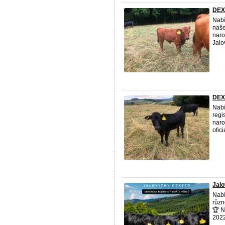
DEX
Nabí
naše
naro
Jalo
DEX
Nabí
regi
naro
ofic
Jalo
Nabí
různ
🏆 N
2022