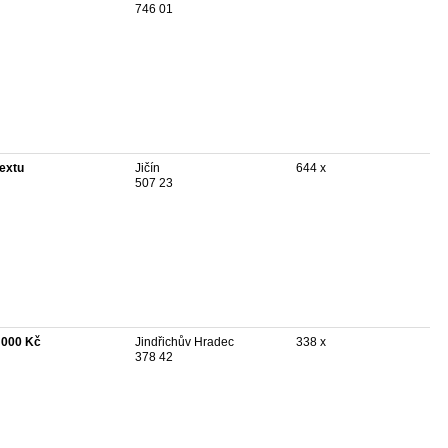
746 01
textu
Jičín
644 x
507 23
 000 Kč
Jindřichův Hradec
338 x
378 42