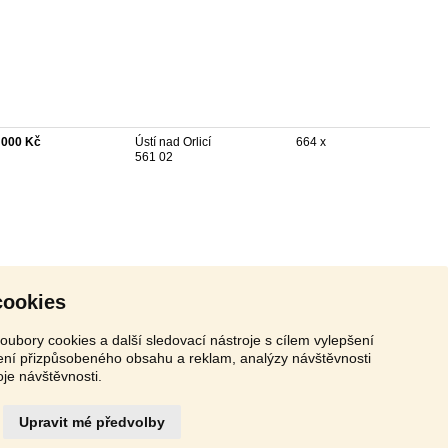
 000 Kč
Ústí nad Orlicí
664 x
561 02
cookies
oubory cookies a další sledovací nástroje s cílem vylepšení
zení přizpůsobeného obsahu a reklam, analýzy návštěvnosti
oje návštěvnosti.
Upravit mé předvolby