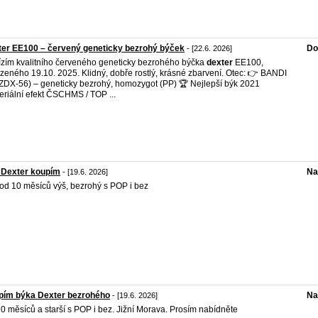
er EE100 – červený geneticky bezrohý býček
Do
- [22.6. 2026]
zím kvalitního červeného geneticky bezrohého býčka
dexter
EE100,
zeného 19.10. 2025. Klidný, dobře rostlý, krásné zbarvení. Otec: 👉 BANDI
ZDX-56) – geneticky bezrohý, homozygot (PP) 🏆 Nejlepší býk 2021
eriální efekt ČSCHMS / TOP ...
 Dexter koupím
Na
- [19.6. 2026]
od 10 měsíců výš, bezrohý s POP i bez
pím býka Dexter bezrohého
Na
- [19.6. 2026]
0 měsíců a starší s POP i bez. Jižní Morava. Prosím nabídněte