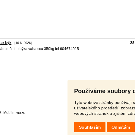
ter býk
28
- [16.6. 2026]
ám ročního býka váha cca 350kg tel 604674915
Používáme soubory 
Tyto webové stránky používají s
uživatelského prostředí, zobra
S
,
webových stránek a zjištění zdr
Souhlasím
Odmítám