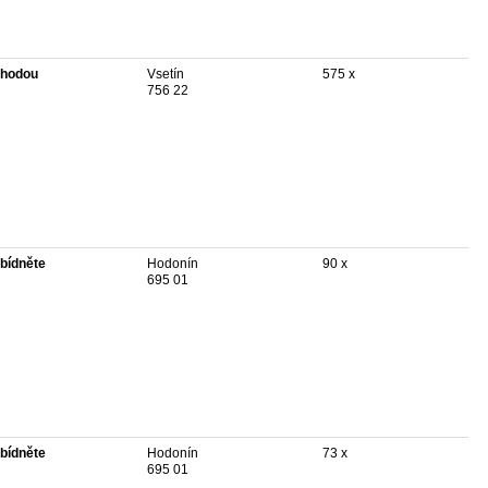
hodou
Vsetín
575 x
756 22
bídněte
Hodonín
90 x
695 01
bídněte
Hodonín
73 x
695 01