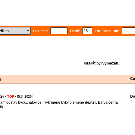
Lokalita:
Okolí:
km Cena od:
Inzerát byl vymazán.
Ce
8
ter
Do
-
TOP
- [5.8. 2026]
ám odstav býčky, jalovice i vykrmené býky plemene
dexter
. Barva černá i
dá.