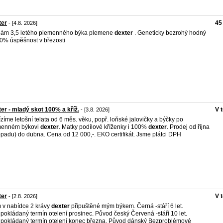
ter
45
- [4.8. 2026]
ám 3,5 letého plemenného býka plemene
dexter
. Geneticky bezrohý hodný
0% úspěšnost v březosti
er - mladý skot 100% a kříž.
V 
- [3.8. 2026]
zíme letošní telata od 6 měs. věku, popř. loňské jalovičky a býčky po
menném býkovi
dexter
. Matky podílové kříženky i 100%
dexter
. Prodej od října
topadu) do dubna. Cena od 12 000,-. EKO certifikát. Jsme plátci DPH
ter
V 
- [2.8. 2026]
v nabídce 2 krávy
dexter
připuštěné mým býkem. Černá -stáří 6 let.
pokládaný termín otelení prosinec. Původ český Červená -stáří 10 let.
pokládaný termín otelení konec března. Původ dánský Bezproblémové