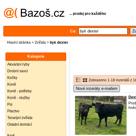
... prodej pro každého
Co:
Hlavní stránka
>
Zvířata
>
byk dexter
Kategorie
Akvarijní ryby
Drobní savci
Kočky
Zobrazeno 1-18 inzerátů z 1
Koně
Nové inzeráty e-mailem
Koně - potřeby
Dex
Koně - služby
Prod
Psi
hně
Ptactvo
Terarijní zvířata
Ostatní domácí
Krytí