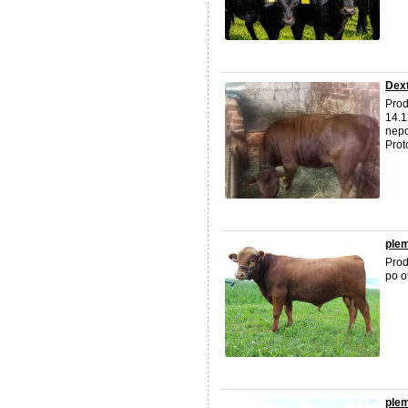
Dex
Prod
14.1
nepo
Proto
ple
Pro
po o
ple