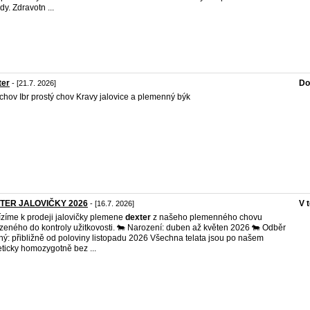
dy. Zdravotn ...
ter
Do
- [21.7. 2026]
chov Ibr prostý chov Kravy jalovice a plemenný býk
TER JALOVIČKY 2026
V 
- [16.7. 2026]
zíme k prodeji jalovičky plemene
dexter
z našeho plemenného chovu
zeného do kontroly užitkovosti. 🐄 Narození: duben až květen 2026 🐄 Odběr
ý: přibližně od poloviny listopadu 2026 Všechna telata jsou po našem
ticky homozygotně bez ...