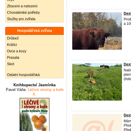
Ztraceni a nalezeni
Chovatelské potřeby
Dex
Služby pro zvířata
Prod
a 10
Hospodářská zvířata
Drůbež
Králíci
Ovce a kozy
Prasata
Skot
Dext
Nabí
ple
Ostatní hospodářská
(lis
Knihkupectví Jasmínka
Pavel Váňa:
Léčivé stromy a keře
II.
Dex
Mám 
Před
Před