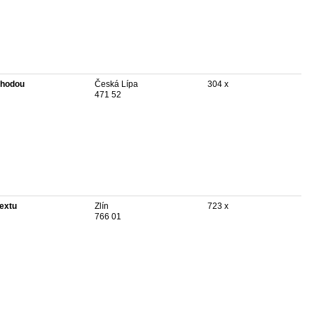
hodou
Česká Lípa
304 x
471 52
textu
Zlín
723 x
766 01