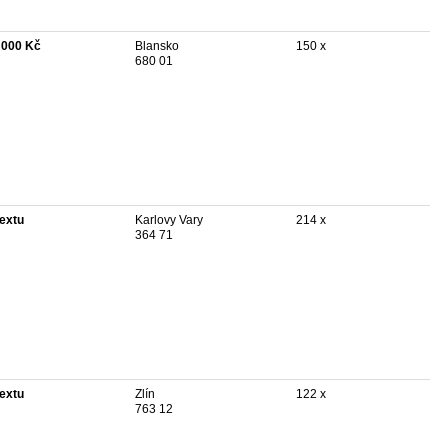
 000 Kč
Blansko
150 x
680 01
textu
Karlovy Vary
214 x
364 71
textu
Zlín
122 x
763 12