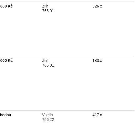
 000 Kč
Zlín
326 x
766 01
 000 Kč
Zlín
183 x
766 01
hodou
Vsetín
417 x
756 22