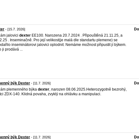
ter
Do
- [15.7. 2026]
ám jalovici
dexter
EE100. Narozena 20.7.2024 . Připouštěná 21.11.25, a
2.25 . Inseminačně. Pro její velikost(je malá dle standartu plemene) se
dařilo inseminátorovi jalovici oplodnit. Nemáme možnost připustit jí býkem.
 ji prodává ...
menný býk Dexter
Do
- [11.7. 2026]
dám plemenného býka
dexter
, narozen 08.06.2025.Heterozygotně bezrohý,
tci ZDX-140. Klidná povaha, zvyklý na ohlávku a manipulaci.
menný býk Dexter
Do
- [11.7. 2026]