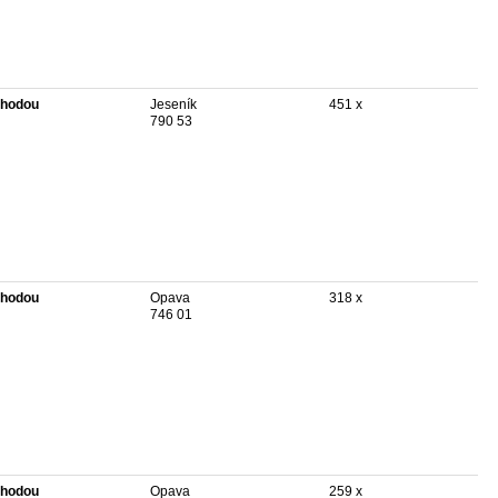
hodou
Jeseník
451 x
790 53
hodou
Opava
318 x
746 01
hodou
Opava
259 x