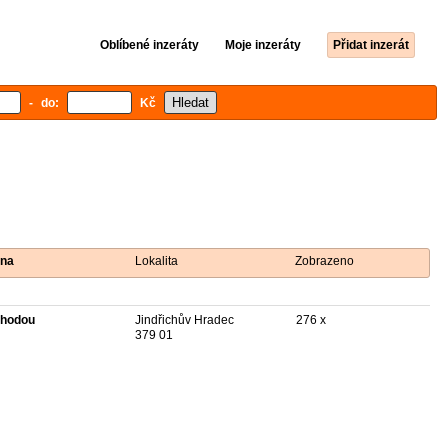
Oblíbené inzeráty
Moje inzeráty
Přidat inzerát
- do:
Kč
na
Lokalita
Zobrazeno
hodou
Jindřichův Hradec
276 x
379 01