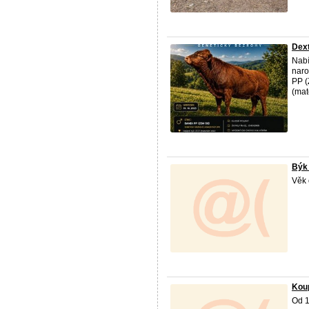
Dext
Nabí
naro
PP (
(mat
Býk
Věk 
Kou
Od 1