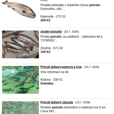
2026]
Prodám přebytky z vlastního chovu
pstruh
a
Duhového, váh ...
Rakovník - 270 32
209 Kč
prodej pstruhů
- [16.7. 2026]
Prodej
pstruh
ů: na sádkách - Jablunkov tel.č.
73780302 ...
Znojmo - 671 82
100 Kč
Pstruh duhovy,potocni a tygr
- [15.7. 2026]
Více informací na tel.
Klatovy - 339 01
Dohodou
Pstruh duhový násada
- [13.7. 2026]
Prodám
pstruh
a duhového o velikosti cca 5 cm.
Cena 5Kč ...