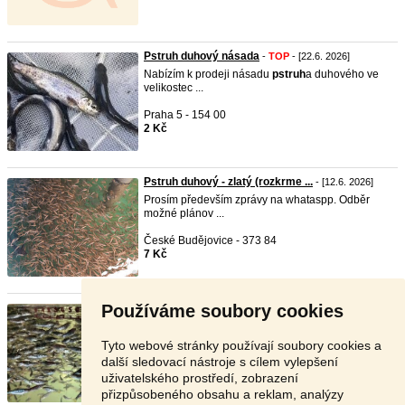
Pstruh duhový násada
-
TOP
- [22.6. 2026]
Nabízím k prodeji násadu
pstruh
a duhového ve
velikostec ...
Praha 5 - 154 00
2 Kč
Pstruh duhový - zlatý (rozkrme ...
- [12.6. 2026]
Prosím především zprávy na whataspp. Odběr
možné plánov ...
České Budějovice - 373 84
7 Kč
Používáme soubory cookies
Pstruh duhovy násada
- [11.6. 2026]
Cca 4cm Veskere informace na tel.
Tyto webové stránky používají soubory cookies a
Klatovy - 339 01
další sledovací nástroje s cílem vylepšení
Dohodou
uživatelského prostředí, zobrazení
přizpůsobeného obsahu a reklam, analýzy