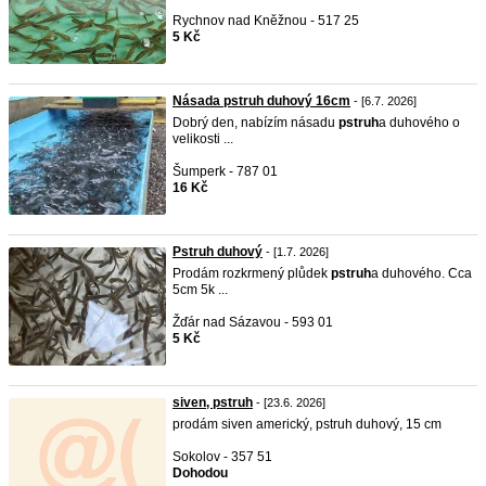
Rychnov nad Kněžnou - 517 25
5 Kč
Násada pstruh duhový 16cm
- [6.7. 2026]
Dobrý den, nabízím násadu
pstruh
a duhového o
velikosti ...
Šumperk - 787 01
16 Kč
Pstruh duhový
- [1.7. 2026]
Prodám rozkrmený plůdek
pstruh
a duhového. Cca
5cm 5k ...
Žďár nad Sázavou - 593 01
5 Kč
siven, pstruh
- [23.6. 2026]
prodám siven americký, pstruh duhový, 15 cm
Sokolov - 357 51
Dohodou