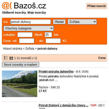
Přidat inzerát
Oblíbené inzeráty
,
Moje inzeráty
Co:
Lokalita:
Okolí:
km
Cena od:
- do:
Kč
Hlavní stránka
>
Zvířata
>
pstruh duhovy
Cena
1-11 inzerátů z 11
Nové inzeráty e-mailem
Prodej pstruha duhového
- [6.8. 2026]
Prodej
pstruh
a duhového Nabízíme k prodeji
:
pstruh
duh ...
Tachov - 348 15
17 Kč
Pstruh Duhový z domácího chovu ...
-
TOP
- [30.7.