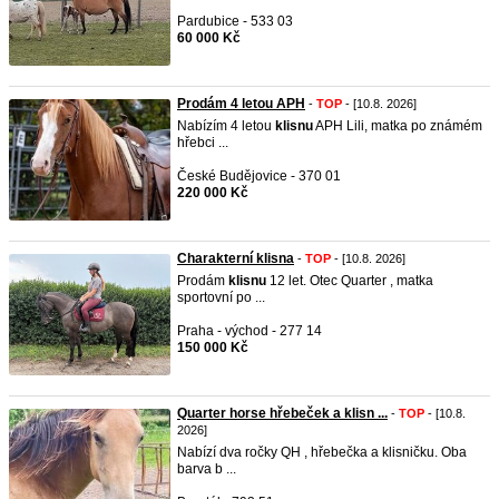
Pardubice - 533 03
60 000 Kč
Prodám 4 letou APH
-
TOP
- [10.8. 2026]
Nabízím 4 letou
klisnu
APH Lili, matka po známém
hřebci ...
České Budějovice - 370 01
220 000 Kč
Charakterní klisna
-
TOP
- [10.8. 2026]
Prodám
klisnu
12 let. Otec Quarter , matka
sportovní po ...
Praha - východ - 277 14
150 000 Kč
Quarter horse hřebeček a klisn ...
-
TOP
- [10.8.
2026]
Nabízí dva ročky QH , hřebečka a klisničku. Oba
barva b ...