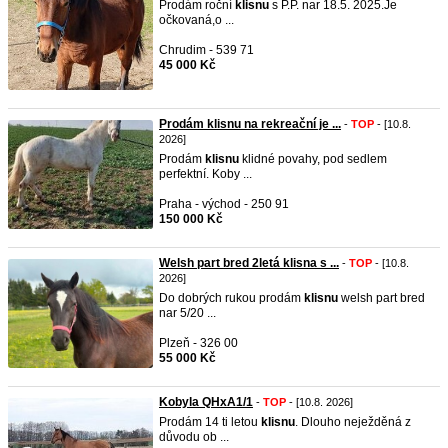
Prodám roční
klisnu
s P.P. nar 18.5. 2025.Je
očkovaná,o ...
Chrudim - 539 71
45 000 Kč
Prodám klisnu na rekreační je ...
-
TOP
- [10.8.
2026]
Prodám
klisnu
klidné povahy, pod sedlem
perfektní. Koby ...
Praha - východ - 250 91
150 000 Kč
Welsh part bred 2letá klisna s ...
-
TOP
- [10.8.
2026]
Do dobrých rukou prodám
klisnu
welsh part bred
nar 5/20 ...
Plzeň - 326 00
55 000 Kč
Kobyla QHxA1/1
-
TOP
- [10.8. 2026]
Prodám 14 ti letou
klisnu
. Dlouho neježděná z
důvodu ob ...