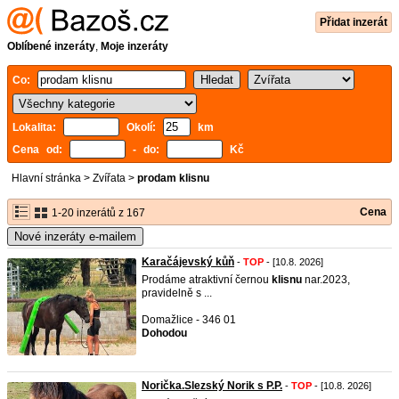
Přidat inzerát
Oblíbené inzeráty
,
Moje inzeráty
Co:
Lokalita:
Okolí:
km
Cena od:
- do:
Kč
Hlavní stránka
>
Zvířata
>
prodam klisnu
Cena
1-20 inzerátů z 167
Nové inzeráty e-mailem
Karačájevský kůň
-
TOP
- [10.8. 2026]
Prodáme atraktivní černou
klisnu
nar.2023,
pravidelně s ...
Domažlice - 346 01
Dohodou
Norička.Slezský Norik s P.P.
-
TOP
- [10.8. 2026]