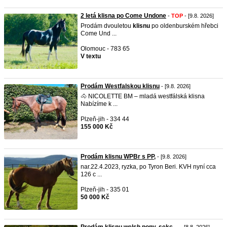
2 letá klisna po Come Undone
-
TOP
- [9.8. 2026]
Prodám dvouletou
klisnu
po oldenburském hřebci
Come Und ...
Olomouc - 783 65
V textu
Prodám Westfalskou klisnu
- [9.8. 2026]
🐴 NICOLETTE BM – mladá westfálská klisna
Nabízíme k ...
Plzeň-jih - 334 44
155 000 Kč
Prodám klisnu WPBr s PP,
- [9.8. 2026]
nar.22.4.2023, ryzka, po Tyron Beri. KVH nyní cca
126 c ...
Plzeň-jih - 335 01
50 000 Kč