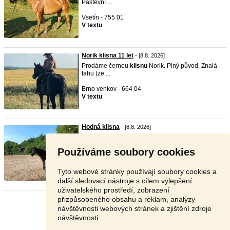
Pastevní ...
Vsetín - 755 01
V textu
Norik klisna 11 let
- [8.8. 2026]
Prodáme černou
klisnu
Norik. Plný původ. Znalá
tahu (ze ...
Brno venkov - 664 04
V textu
Hodná klisna
- [8.8. 2026]
Prodám tmavou hnědku
klisnu
plemene maďarský
chladnokre ...
Používáme soubory cookies
Břeclav - 691 02
70 000 Kč
Tyto webové stránky používají soubory cookies a
další sledovací nástroje s cílem vylepšení
uživatelského prostředí, zobrazení
přizpůsobeného obsahu a reklam, analýzy
Stránka:
1
2
3
Další
návštěvnosti webových stránek a zjištění zdroje
návštěvnosti.