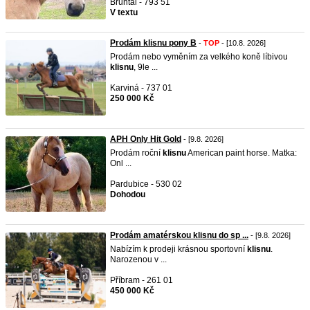
Bruntál - 793 51
V textu
Prodám klisnu pony B
-
TOP
- [10.8. 2026]
Prodám nebo vyměním za velkého koně líbivou
klisnu
, 9le ...
Karviná - 737 01
250 000 Kč
APH Only Hit Gold
- [9.8. 2026]
Prodám roční
klisnu
American paint horse. Matka:
Onl ...
Pardubice - 530 02
Dohodou
Prodám amatérskou klisnu do sp ...
- [9.8. 2026]
Nabízím k prodeji krásnou sportovní
klisnu
.
Narozenou v ...
Příbram - 261 01
450 000 Kč