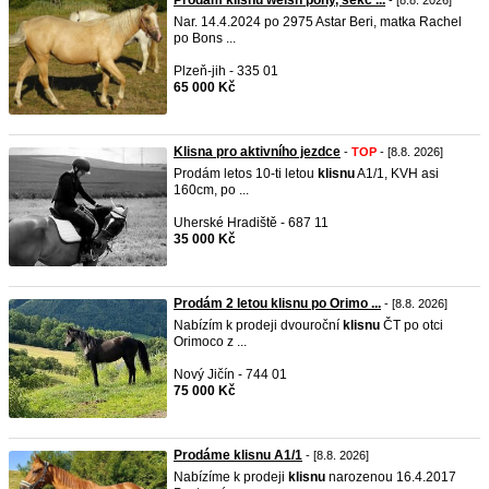
Prodám klisnu welsh pony, sekc ...
- [8.8. 2026]
Nar. 14.4.2024 po 2975 Astar Beri, matka Rachel
po Bons ...
Plzeň-jih - 335 01
65 000 Kč
Klisna pro aktivního jezdce
-
TOP
- [8.8. 2026]
Prodám letos 10-ti letou
klisnu
A1/1, KVH asi
160cm, po ...
Uherské Hradiště - 687 11
35 000 Kč
Prodám 2 letou klisnu po Orimo ...
- [8.8. 2026]
Nabízím k prodeji dvouroční
klisnu
ČT po otci
Orimoco z ...
Nový Jičín - 744 01
75 000 Kč
Prodáme klisnu A1/1
- [8.8. 2026]
Nabízíme k prodeji
klisnu
narozenou 16.4.2017