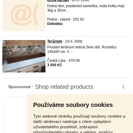
Želva pardálí
- [25.6. 2026]
Dobrý den, poptávám samečka, naše holky mají
3kg a 30cm ...
Praha - západ - 252 62
Dohodou
Terárium
- [16.6. 2026]
Prodám terárium neboli želví stůl. Rozměry
140x50 cm. V ...
Česká Lípa - 470 06
3 500 Kč
Používáme soubory cookies
Tyto webové stránky používají soubory cookies a
další sledovací nástroje s cílem vylepšení
uživatelského prostředí, zobrazení
přizpůsobeného obsahu a reklam, analýzy