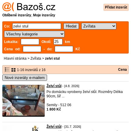
Přidat inzerát
Oblíbené inzeráty
,
Moje inzeráty
Co:
Lokalita:
Okolí:
km
Cena od:
- do:
Kč
Hlavní stránka
>
Zvířata
>
zelvi stul
Cena
1-16 inzerátů z 16
Nové inzeráty e-mailem
Želví stůl
- [4.8. 2026]
Po domácku vyrobeny želví stůl. Rozměry Délka
90cm, šíř ...
Semily - 512 06
1 800 Kč
Želví stůl
- [31.7. 2026]