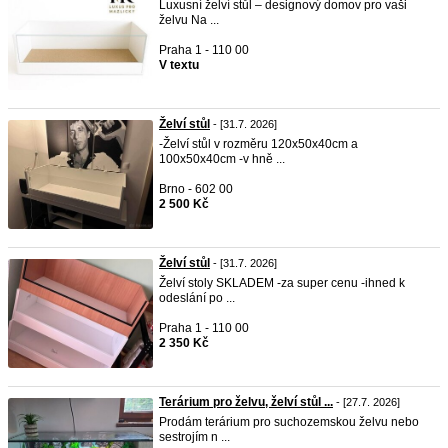
Luxusní želví stůl – designový domov pro vaši
želvu Na ...
Praha 1 - 110 00
V textu
Želví stůl
- [31.7. 2026]
-Želví stůl v rozměru 120x50x40cm a
100x50x40cm -v hně ...
Brno - 602 00
2 500 Kč
Želví stůl
- [31.7. 2026]
Želví stoly SKLADEM -za super cenu -ihned k
odeslání po ...
Praha 1 - 110 00
2 350 Kč
Terárium pro želvu, želví stůl ...
- [27.7. 2026]
Prodám terárium pro suchozemskou želvu nebo
sestrojím n ...