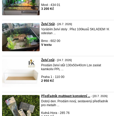
Most - 434 01
3 200 Kč
Želví Stůl
- [26.7. 2026]
Vyrábím želví stoly . Přez 100kusů SKLADEM ! K
odeslan ...
Brno - 602 00
V textu
Želví stůl
- [24.7. 2026]
Prodám želví stůl 130x50x40cm Lze zaslat
kamkoliv PPL ...
Praha 1 - 110 00
2 950 Kč
Předřadník multiwatt kompletní ...
- [20.7. 2026]
Dobrý den. Prodám nový, sestavený předřadník
pro metalh ...
Kutná Hora - 285 76