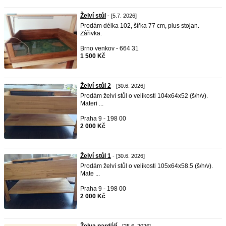
Želví stůl
- [5.7. 2026]
Prodám délka 102, šířka 77 cm, plus stojan.
Zářivka.
Brno venkov - 664 31
1 500 Kč
Želví stůl 2
- [30.6. 2026]
Prodám želví stůl o velikosti 104x64x52 (š/h/v).
Materi ...
Praha 9 - 198 00
2 000 Kč
Želví stůl 1
- [30.6. 2026]
Prodám želví stůl o velikosti 105x64x58.5 (š/h/v).
Mate ...
Praha 9 - 198 00
2 000 Kč