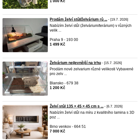
1 000 Kč
Prodám želví stůl/želvárium rů ...
- [19.7. 2026]
Nabízím želví stůl (želvárium/terárium) v různých
velik ...
Praha 9 - 193 00
1 499 Kč
Želvárium nejlevnější na trhu
- [15.7. 2026]
Prodám nové zelvarium různé velikosti Vybavené
pro zelv ...
Blansko - 679 38
1 200 Kč
Želví stůl 135 × 45 × 45 cm s ...
- [6.7. 2026]
Nabízím želví stůl na míru z kvalitního lamina s 3D
poz ...
Brno venkov - 664 51
7 000 Kč