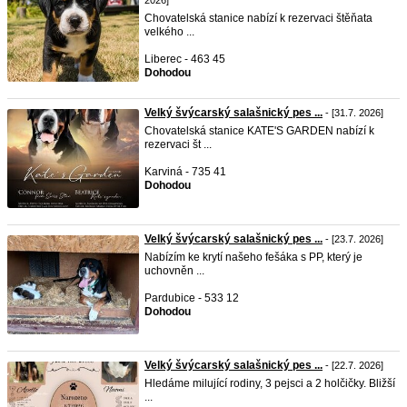
2026]
Chovatelská stanice nabízí k rezervaci štěňata
velkého ...
Liberec - 463 45
Dohodou
Velký švýcarský salašnický pes ...
- [31.7. 2026]
Chovatelská stanice KATE'S GARDEN nabízí k
rezervaci št ...
Karviná - 735 41
Dohodou
Velký švýcarský salašnický pes ...
- [23.7. 2026]
Nabízím ke krytí našeho fešáka s PP, který je
uchovněn ...
Pardubice - 533 12
Dohodou
Velký švýcarský salašnický pes ...
- [22.7. 2026]
Hledáme milující rodiny, 3 pejsci a 2 holčičky. Bližší
...