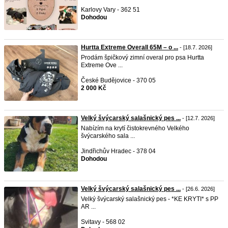
Karlovy Vary - 362 51
Dohodou
Hurtta Extreme Overall 65M – o ...
- [18.7. 2026]
Prodám špičkový zimní overal pro psa Hurtta
Extreme Ove ...
České Budějovice - 370 05
2 000 Kč
Velký švýcarský salašnický pes ...
- [12.7. 2026]
Nabízím na krytí čistokrevného Velkého
švýcarského sala ...
Jindřichův Hradec - 378 04
Dohodou
Velký švýcarský salašnický pes ...
- [26.6. 2026]
Velký švýcarský salašnický pes - *KE KRYTI* s PP
AR ...
Svitavy - 568 02