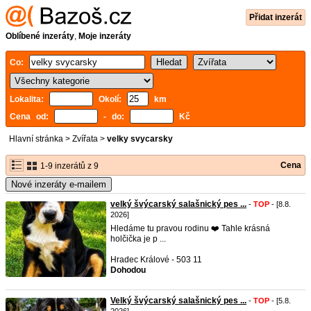
Přidat inzerát
Oblíbené inzeráty
,
Moje inzeráty
Co:
Lokalita:
Okolí:
km
Cena od:
- do:
Kč
Hlavní stránka
>
Zvířata
>
velky svycarsky
Cena
1-9 inzerátů z 9
Nové inzeráty e-mailem
velký švýcarský salašnický pes ...
-
TOP
- [8.8.
2026]
Hledáme tu pravou rodinu ❤️ Tahle krásná
holčička je p ...
Hradec Králové - 503 11
Dohodou
Velký švýcarský salašnický pes ...
-
TOP
- [5.8.