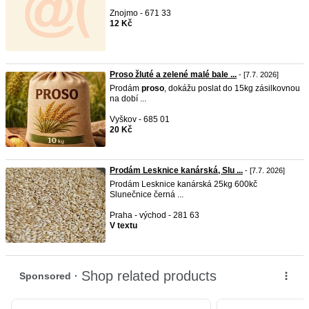
Znojmo - 671 33
12 Kč
Proso žluté a zelené malé bale ...
- [7.7. 2026]
Prodám
proso
, dokážu poslat do 15kg zásilkovnou
na dobí ...
Vyškov - 685 01
20 Kč
Prodám Lesknice kanárská, Slu ...
- [7.7. 2026]
Prodám Lesknice kanárská 25kg 600kč
Slunečnice černá ...
Praha - východ - 281 63
V textu