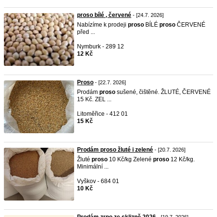
proso bílé , červené
- [24.7. 2026]
Nabízíme k prodeji
proso
BÍLÉ
proso
ČERVENÉ
před ...
Nymburk - 289 12
12 Kč
Proso
- [22.7. 2026]
Prodám
proso
sušené, čištěné. ŽLUTÉ, ČERVENÉ
15 Kč. ZEL ...
Litoměřice - 412 01
15 Kč
Prodám proso žluté i zelené
- [20.7. 2026]
Žluté
proso
10 Kč/kg Zelené
proso
12 Kč/kg.
Minimální ...
Vyškov - 684 01
10 Kč