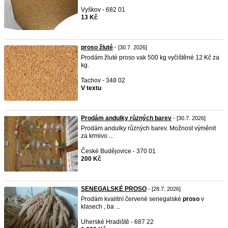
Vyškov - 682 01
13 Kč
proso žluté
- [30.7. 2026]
Prodám žluté proso vak 500 kg vyčištěné 12 Kč za
kg.
Tachov - 348 02
V textu
Prodám andulky různých barev
- [30.7. 2026]
Prodám andulky různých barev. Možnost výměnit
za krmivo ...
České Budějovice - 370 01
200 Kč
SENEGALSKÉ PROSO
- [28.7. 2026]
Prodám kvalitní červené senegalské
proso
v
klasech , ba ...
Uherské Hradiště - 687 22