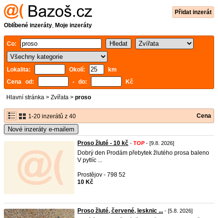
Přidat inzerát
Oblíbené inzeráty
,
Moje inzeráty
Co:
Lokalita:
Okolí:
km
Cena od:
- do:
Kč
Hlavní stránka
>
Zvířata
>
proso
Cena
1-20 inzerátů z 40
Nové inzeráty e-mailem
Proso žluté - 10 kč
-
TOP
- [9.8. 2026]
Dobrý den Prodám přebytek žlutého prosa baleno
V pytlíc ...
Prostějov - 798 52
10 Kč
Proso žluté, červené, lesknic ...
- [5.8. 2026]