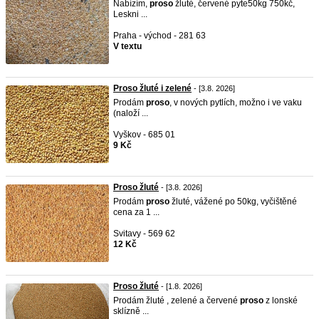
Nabízím,
proso
žluté, červené pyte50kg 750kč,
Leskni ...
Praha - východ - 281 63
V textu
Proso žluté i zelené
- [3.8. 2026]
Prodám
proso
, v nových pytlích, možno i ve vaku
(naloží ...
Vyškov - 685 01
9 Kč
Proso žluté
- [3.8. 2026]
Prodám
proso
žluté, vážené po 50kg, vyčištěné
cena za 1 ...
Svitavy - 569 62
12 Kč
Proso žluté
- [1.8. 2026]
Prodám žluté , zelené a červené
proso
z lonské
sklízně ...