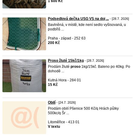
1 600 Kč
Podsedlová dečka USG VS na doj ...
- [28.7. 2026]
Bavlněná, v místě, kde není sedlo vyšisovaná, u
podbřiš ...
Praha - západ - 252 63
200 Kč
Proso žluté 15kč/1kg
- [28.7. 2026]
Prodám žluté
proso
1kg/15kč. Baleno po 40kg. Po
dohodě ...
Kutná Hora - 284 01
15 Kč
Obilí
- [24.7. 2026]
Prodám obilí Pšenice 500 Kč/q Hrách půlky
500kc/q Šr ...
Litoměřice - 413 01
V textu