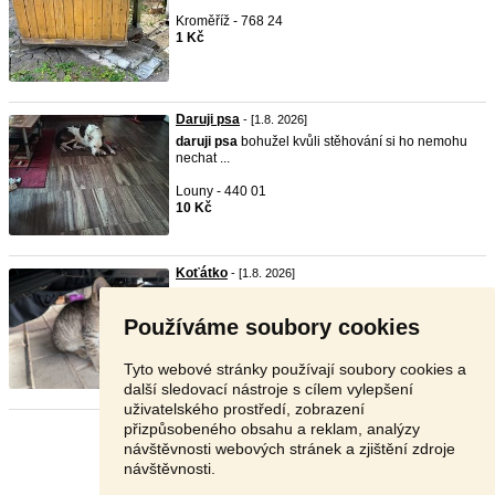
Kroměříž - 768 24
1 Kč
Daruji psa
- [1.8. 2026]
daruji
psa
bohužel kvůli stěhování si ho nemohu
nechat ...
Louny - 440 01
10 Kč
Koťátko
- [1.8. 2026]
daruji
do dobrých rukou 1 koťátko - čistě
mourovaté. K ...
Používáme soubory cookies
Mělník - 277 05
Zdarma
Tyto webové stránky používají soubory cookies a
další sledovací nástroje s cílem vylepšení
uživatelského prostředí, zobrazení
přizpůsobeného obsahu a reklam, analýzy
Stránka:
1
2
3
Další
návštěvnosti webových stránek a zjištění zdroje
návštěvnosti.