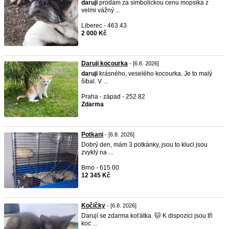
daruji
prodám za simbolickou cenu mopsika z
velmi vážný ...
Liberec - 463 43
2 000 Kč
Daruji kocourka
- [6.8. 2026]
daruji
krásného, veselého kocourka. Je to malý
šibal. V ...
Praha - západ - 252 82
Zdarma
Potkani
- [6.8. 2026]
Dobrý den, mám 3 potkánky, jsou to kluci jsou
zvyklý na ...
Brno - 615 00
12 345 Kč
Kočičky
- [6.8. 2026]
Darují se zdarma koťátka. 🐱 K dispozici jsou tři
koc ...