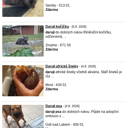
Semily - 513 01
Zdarma
Daruji kočičku
- [5.8. 2026]
daruji
do dobrých rukou tříměsíční kočičku,
odčervená, ...
Znojmo - 671 56
Zdarma
Daruji africké šneky
- [4.8. 2026]
daruji
africké šneky včetně akvária. Stáří šneků je
růz ...
Most - 434 01
Zdarma
Daruji psa
- [4.8. 2026]
daruji
psa
do dobrých rukou. Půjde na adopční
smlouvu s ...
Ústí nad Labem - 400 01