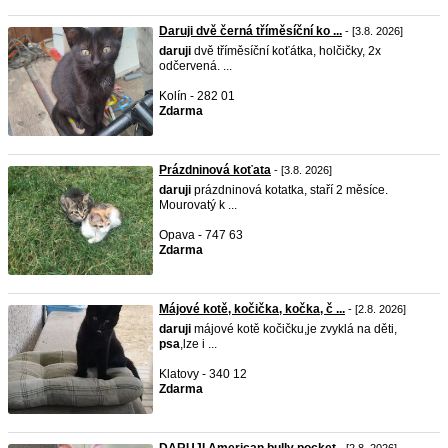
Daruji dvě černá tříměsíční ko ...
- [3.8. 2026]
daruji
dvě tříměsíční koťátka, holčičky, 2x
odčervená. ...
Kolín - 282 01
Zdarma
Prázdninová koťata
- [3.8. 2026]
daruji
prázdninová kotatka, staří 2 měsíce.
Mourovatý k ...
Opava - 747 63
Zdarma
Májové kotě, kočička, kočka, č ...
- [2.8. 2026]
daruji
májové kotě kočičku,je zvyklá na děti,
psa
,lze i ...
Klatovy - 340 12
Zdarma