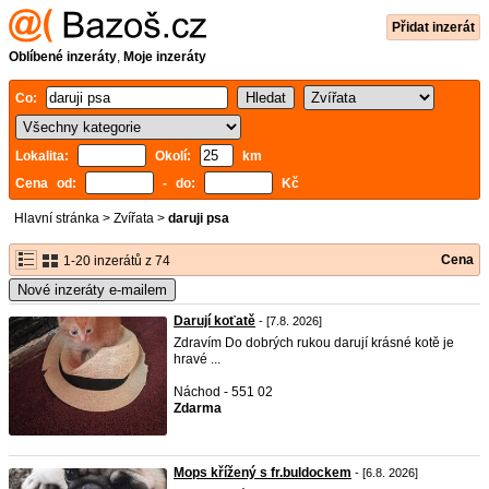
Přidat inzerát
Oblíbené inzeráty
,
Moje inzeráty
Co:
Lokalita:
Okolí:
km
Cena od:
- do:
Kč
Hlavní stránka
>
Zvířata
>
daruji psa
Cena
1-20 inzerátů z 74
Nové inzeráty e-mailem
Darují koťatě
- [7.8. 2026]
Zdravím Do dobrých rukou darují krásné kotě je
hravé ...
Náchod - 551 02
Zdarma
Mops křížený s fr.buldockem
- [6.8. 2026]