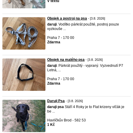
V textu
Obojek a postroj na psa
- [3.8. 2026]
daruji
. Vodítko párkrát použité, postroj pouze
vyzkouše ...
Praha 7 - 170 00
Zdarma
Obojek na malého psa
- [3.8. 2026]
daruji
. Párkrát použitý - vypraný. Vyzvednutí P7
Letná, ...
Praha 7 - 170 00
Zdarma
Daruji Psa
- [3.8. 2026]
daruji
psa
Stáří 4 Roky je to Flat krizeny vlčák je
be ...
Havlíčkův Brod - 582 53
1 Kč