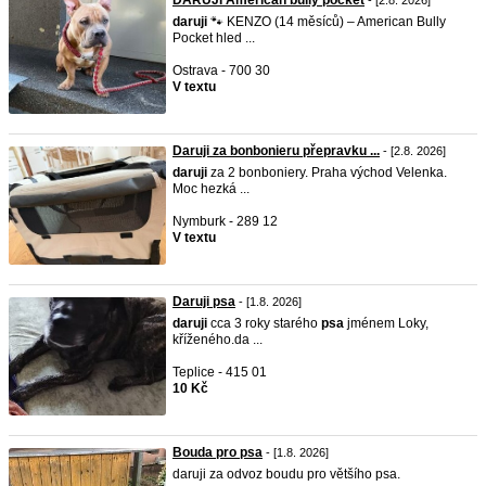
DARUJI American bully pocket
- [2.8. 2026]
daruji
🐾 KENZO (14 měsíců) – American Bully
Pocket hled ...
Ostrava - 700 30
V textu
Daruji za bonbonieru přepravku ...
- [2.8. 2026]
daruji
za 2 bonboniery. Praha východ Velenka.
Moc hezká ...
Nymburk - 289 12
V textu
Daruji psa
- [1.8. 2026]
daruji
cca 3 roky starého
psa
jménem Loky,
kříženého.da ...
Teplice - 415 01
10 Kč
Bouda pro psa
- [1.8. 2026]
daruji za odvoz boudu pro většího psa.