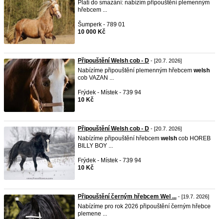
Platí do smazání: nabízím připouštění plemenným
hřebcem ...
Šumperk - 789 01
10 000 Kč
Připouštění Welsh cob - D
- [20.7. 2026]
Nabízíme připouštění plemenným hřebcem
welsh
cob VAZAN ...
Frýdek - Místek - 739 94
10 Kč
Připouštění Welsh cob - D
- [20.7. 2026]
Nabízíme připouštění hřebcem
welsh
cob HOREB
BILLY BOY ...
Frýdek - Místek - 739 94
10 Kč
Připouštění černým hřebcem Wel ...
- [19.7. 2026]
Nabízíme pro rok 2026 připouštění černým hřebce
plemene ...