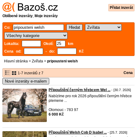
Přidat inzerát
Oblíbené inzeráty
,
Moje inzeráty
Co:
Lokalita:
Okolí:
km
Cena od:
- do:
Kč
Hlavní stránka
>
Zvířata
>
pripousteni welsh
Cena
1-7 inzerátů z 7
Nové inzeráty e-mailem
Připouštění černým hřebcem Wel ...
- [30.7. 2026]
Nabízíme pro rok 2026 připouštění černým hřebce
plemene ...
Olomouc - 783 97
6 000 Kč
Připouštění Welsh Cob D Isabel ...
- [25.7. 2026]