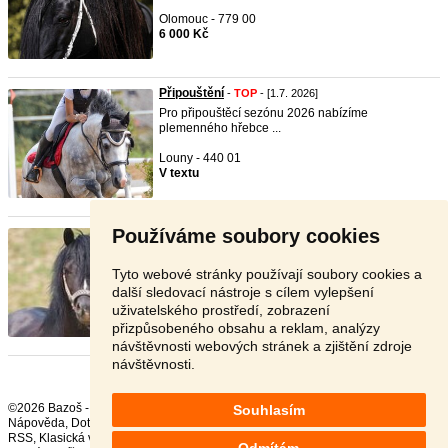
Olomouc - 779 00
6 000 Kč
Připouštění
-
TOP
- [1.7. 2026]
Pro připouštěcí sezónu 2026 nabízíme
plemenného hřebce ...
Louny - 440 01
V textu
Používáme soubory cookies
Připouštění, hřebec Welsh Pon ...
- [29.6. 2026]
Nabízíme připouštění charakterním hřebcem
welsh
Pony, K ...
Tyto webové stránky používají soubory cookies a
další sledovací nástroje s cílem vylepšení
Uherské Hradiště - 687 71
uživatelského prostředí, zobrazení
V textu
přizpůsobeného obsahu a reklam, analýzy
návštěvnosti webových stránek a zjištění zdroje
návštěvnosti.
©2026 Bazoš -
Inzerce, Bazar
Souhlasím
Nápověda
,
Dotazy
,
Hodnocení
,
Kontakt
,
Reklama
,
Podmínky
,
Ochrana údajů
,
RSS
,
Odmítám