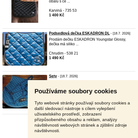
obalu s ce ...
Karviná - 735 53
1 400 Kč
Podsedlová dečka ESKADRON DL
- [18.7. 2026]
Prodám dečku ESKADRON Youngstar Glossy,
dečka má siliko ...
Chrudim - 538 21
1 490 Kč
Sety
- [18.7. 2026]
Prodám sety, podsedlové dečky FULL, modrá
ohlávka velik ...
Používáme soubory cookies
Chrudim - 538 21
1 190 Kč
Tyto webové stránky používají soubory cookies a
další sledovací nástroje s cílem vylepšení
uživatelského prostředí, zobrazení
přizpůsobeného obsahu a reklam, analýzy
Stránka:
1
2
3
Další
návštěvnosti webových stránek a zjištění zdroje
návštěvnosti.