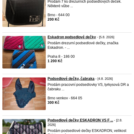
Prodám 7 ks drezurních podsedlových deček.
Některé vůbe ...
Brno - 644 00
200 Kč
Eskadron podsedlové dečky
- [5.8. 2026]
Prodám drezurní podsedlové dečky, značka
Eskadron. - ...
Praha 8 - 186 00
1 200 Kč
Podsedlové dečky, čabraka
- [4.8. 2026]
Prodám pracovní podsedlovky VS, tyrkysová DR a
čabraku ...
Brno venkov - 664 05
300 Kč
Podsedlové dečky ESKADRON VS F ...
- [2.8.
2026]
Prodám podsedlové dečky ESKADRON, velikost