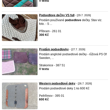
V textu
Podsedlove dečky VS full
- [29.7. 2026]
Prodám používané
podsedlove
dečky. Stav viz.
foto. - S ...
Příbram - 261 01
300 Kč
Prodám podsedlovky
- [27.7. 2026]
Prodám anglické podsedlové dečky - růžová PS Of
Sweden, ...
Strakonice - 387 51
V textu
Western podsedlové deky
- [26.7. 2026]
Prodám podsedlové deky 1 ks 600 Kč
Pelhřimov - 395 01
600 Kč