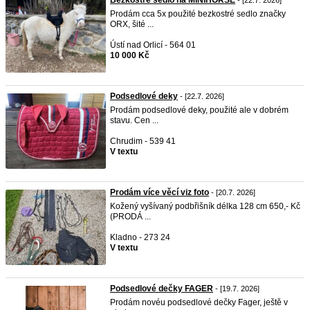
Bezkostré sedlo na MINIHORSE
- [22.7. 2026]
Prodám cca 5x použité bezkostré sedlo značky
ORX, šité ...
Ústí nad Orlicí - 564 01
10 000 Kč
Podsedlové deky
- [22.7. 2026]
Prodám podsedlové deky, použité ale v dobrém
stavu. Cen ...
Chrudim - 539 41
V textu
Prodám více věcí viz foto
- [20.7. 2026]
Kožený vyšívaný podbřišník délka 128 cm 650,- Kč
(PRODÁ ...
Kladno - 273 24
V textu
Podsedlové dečky FAGER
- [19.7. 2026]
Prodám novéu podsedlové dečky Fager, ještě v