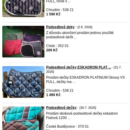
FULL, nové s ...
Chrudim - 538 21
1 590 Kč
Podsedlové deky
- [2.8. 2026]
Z důvodu ukončení prodám jednou použité
podsedlové dečk ...
Cheb - 352 01
200 Kč
Podsedlové dečky ESKADRON PLAT ...
- [31.7.
2026]
Prodám dečky ESKADRON PLATINUM Glossy VS
FULL, dečky ma ...
Chrudim - 538 21
1 490 Kč
Podsedlové dečky
- [30.7. 2026]
Prodám skokové podsedlové dečky eskadron
Fialová 1200 ...
České Budějovice - 370 01