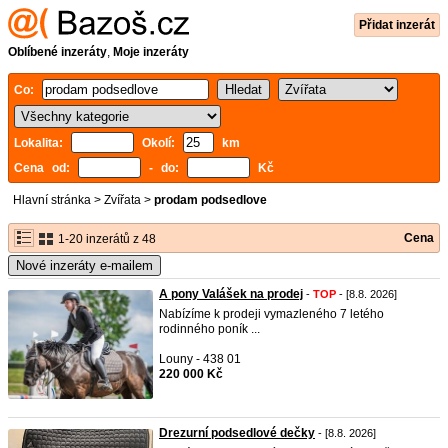
Přidat inzerát
Oblíbené inzeráty
,
Moje inzeráty
Co:
Lokalita:
Okolí:
km
Cena od:
- do:
Kč
Hlavní stránka
>
Zvířata
>
prodam podsedlove
Cena
1-20 inzerátů z 48
Nové inzeráty e-mailem
A pony Valášek na prodej
-
TOP
- [8.8. 2026]
Nabízíme k prodeji vymazleného 7 letého
rodinného poník ...
Louny - 438 01
220 000 Kč
Drezurní podsedlové dečky
- [8.8. 2026]