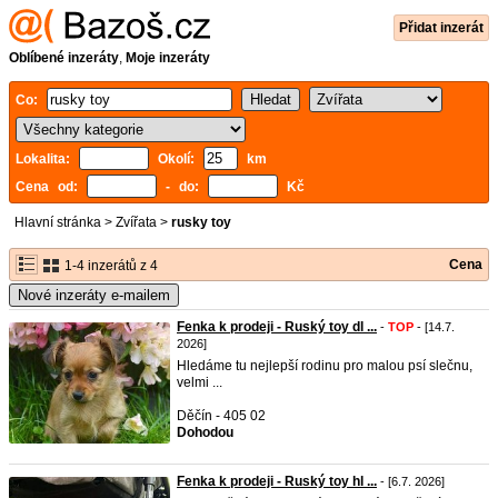
Přidat inzerát
Oblíbené inzeráty
,
Moje inzeráty
Co:
Lokalita:
Okolí:
km
Cena od:
- do:
Kč
Hlavní stránka
>
Zvířata
>
rusky toy
Cena
1-4 inzerátů z 4
Nové inzeráty e-mailem
Fenka k prodeji - Ruský toy dl ...
-
TOP
- [14.7.
2026]
Hledáme tu nejlepší rodinu pro malou psí slečnu,
velmi ...
Děčín - 405 02
Dohodou
Fenka k prodeji - Ruský toy hl ...
- [6.7. 2026]