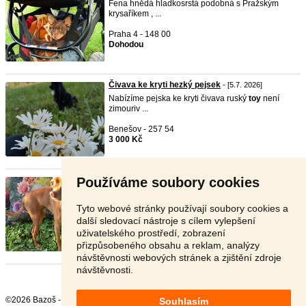
Fena hnědá hladkosrstá podobná s Pražským
krysaříkem , ...
Praha 4 - 148 00
Dohodou
Čivava ke kryti hezký pejsek
- [5.7. 2026]
Nabízíme pejska ke kryti čivava ruský
toy
není
zimouriv ...
Benešov - 257 54
3 000 Kč
Používáme soubory cookies
Ruský Toy s PP
- [30.6. 2026]
Do dobrých rukou darujeme (za cenu kastrace) 2
letého p ...
Tyto webové stránky používají soubory cookies a
další sledovací nástroje s cílem vylepšení
Praha 6 - 169 00
uživatelského prostředí, zobrazení
Zdarma
přizpůsobeného obsahu a reklam, analýzy
návštěvnosti webových stránek a zjištění zdroje
návštěvnosti.
©2026 Bazoš -
Inzerce, Bazar
Souhlasím