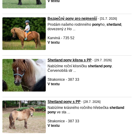
V textu
Bezpečný pony pro nejmenší
- [31.7. 2026]
Prodám našeho rodinného
pony
ho,
shetland
,
dovezený z Ho ...
Karviná - 735 52
V textu
Shetland pony klisna s PP
- [29.7. 2026]
Nabízíme roční klisničku
shetland
pony
.
Červenobílá str ...
Strakonice - 387 33
V textu
Shetland pony s PP
- [28.7. 2026]
Nabízíme krásného ročního hřebečka
shetland
pony
ve sta ...
Strakonice - 387 33
V textu