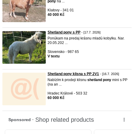
pony
na ...
Klatovy - 341 01
40 000 Kč
Shetland pony s PP
- [17.7. 2026]
Ponúkam na predaj krásnu mladú kobylku. Nar.
20.05.202 ...
Slovensko - 987 65
V textu
Shetland pony klisna s PP 2V1
- [16.7. 2026]
Nabízím k prodeji klisnu
shetland
pony
mini s PP
(na an ...
Hradec Králové - 503 32
60 000 Kč