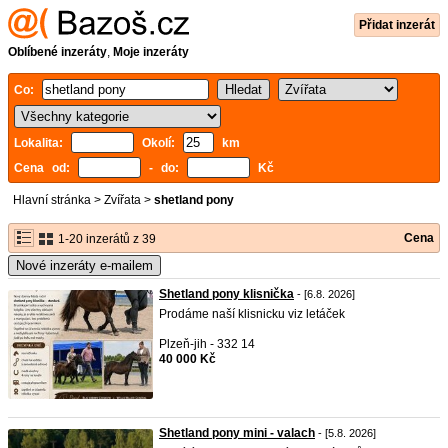
Přidat inzerát
Oblíbené inzeráty
,
Moje inzeráty
Co:
Lokalita:
Okolí:
km
Cena od:
- do:
Kč
Hlavní stránka
>
Zvířata
>
shetland pony
Cena
1-20 inzerátů z 39
Nové inzeráty e-mailem
Shetland pony klisnička
- [6.8. 2026]
Prodáme naší klisnicku viz letáček
Plzeň-jih - 332 14
40 000 Kč
Shetland pony mini - valach
- [5.8. 2026]