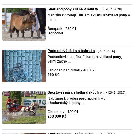
Shetland pony klisna v mini ty ...
- [28.7. 2026]
Nabízím k prodeji 18ti letou klisnu
shetland
pony
v
min ...
Šumperk - 789 01
Dohodou
Podsedlová deka a čabraka
- [26.7. 2026]
Podsedlovka značka Eskadron, velikost
pony
,
velmi zacho ...
Jablonec nad Nisou - 468 02
990 Kč
Sportovní pára shetlandských p ...
- [26.7. 2026]
Nabízíme k prodeji páru spolehlivých
shetland
ských
pony
...
Chomutov - 430 01
250 000 Kč