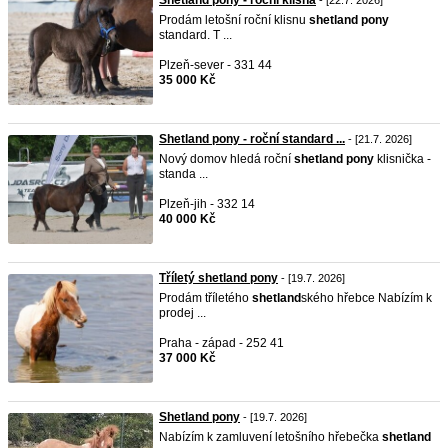
Shetland pony - roční klisna
- [22.7. 2026]
Prodám letošní roční klisnu
shetland
pony
standard. T ...
Plzeň-sever - 331 44
35 000 Kč
Shetland pony - roční standard ...
- [21.7. 2026]
Nový domov hledá roční
shetland
pony
klisnička -
standa ...
Plzeň-jih - 332 14
40 000 Kč
Tříletý shetland pony
- [19.7. 2026]
Prodám tříletého
shetland
ského hřebce Nabízím k
prodej ...
Praha - západ - 252 41
37 000 Kč
Shetland pony
- [19.7. 2026]
Nabízím k zamluvení letošního hřebečka
shetland