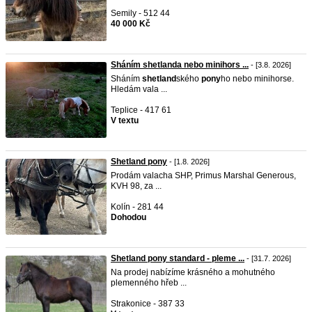
Semily - 512 44
40 000 Kč
Sháním shetlanda nebo minihors ...
- [3.8. 2026]
Sháním
shetland
ského
pony
ho nebo minihorse.
Hledám vala ...
Teplice - 417 61
V textu
Shetland pony
- [1.8. 2026]
Prodám valacha SHP, Primus Marshal Generous,
KVH 98, za ...
Kolín - 281 44
Dohodou
Shetland pony standard - pleme ...
- [31.7. 2026]
Na prodej nabízíme krásného a mohutného
plemenného hřeb ...
Strakonice - 387 33