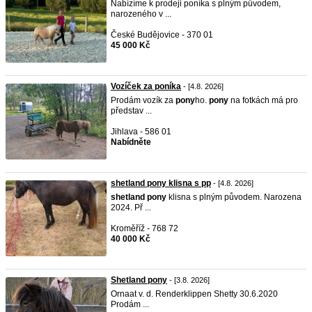
Nabízíme k prodeji poníka s plným původem,
narozeného v ...
České Budějovice - 370 01
45 000 Kč
Vozíček za poníka
- [4.8. 2026]
Prodám vozík za
pony
ho.
pony
na fotkách má pro
představ ...
Jihlava - 586 01
Nabídněte
shetland pony klisna s pp
- [4.8. 2026]
shetland
pony
klisna s plným původem. Narozena
2024. Př ...
Kroměříž - 768 72
40 000 Kč
Shetland pony
- [3.8. 2026]
Ornaat v. d. Renderklippen Shetty 30.6.2020
Prodám ...