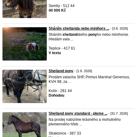
Semily - 512 44
40 000 Kč
Sháním shetlanda nebo minihors ...
- [3.8. 2026]
Sháním
shetland
ského
pony
ho nebo minihorse.
Hledám vala ...
Teplice - 417 61
V textu
Shetland pony
- [1.8. 2026]
Prodám valacha SHP, Primus Marshal Generous,
KVH 98, za ...
Kolín - 281 44
Dohodou
Shetland pony standard - pleme ...
- [31.7. 2026]
Na prodej nabízíme krásného a mohutného
plemenného hřeb ...
Strakonice - 387 33