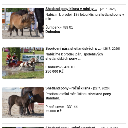
Shetland pony klisna v mini ty ...
- [28.7. 2026]
Nabízím k prodeji 18ti letou klisnu
shetland
pony
v
min ...
Šumperk - 789 01
Dohodou
Sportovní pára shetlandských p ...
- [26.7. 2026]
Nabízíme k prodeji páru spolehlivých
shetland
ských
pony
...
Chomutov - 430 01
250 000 Kč
Shetland pony - roční klisna
- [22.7. 2026]
Prodám letošní roční klisnu
shetland
pony
standard. T ...
Plzeň-sever - 331 44
35 000 Kč