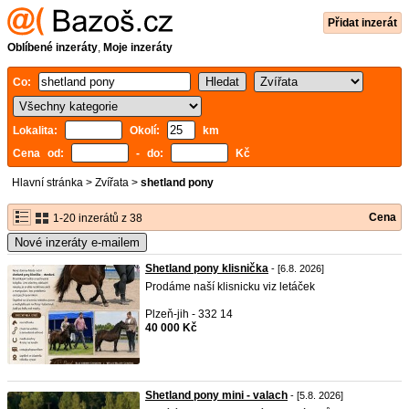
Přidat inzerát
Oblíbené inzeráty
,
Moje inzeráty
Co:
Lokalita:
Okolí:
km
Cena od:
- do:
Kč
Hlavní stránka
>
Zvířata
>
shetland pony
Cena
1-20 inzerátů z 38
Nové inzeráty e-mailem
Shetland pony klisnička
- [6.8. 2026]
Prodáme naší klisnicku viz letáček
Plzeň-jih - 332 14
40 000 Kč
Shetland pony mini - valach
- [5.8. 2026]