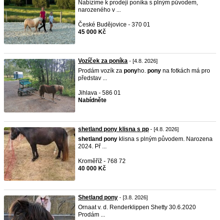
Nabízíme k prodeji poníka s plným původem,
narozeného v ...
České Budějovice - 370 01
45 000 Kč
Vozíček za poníka
- [4.8. 2026]
Prodám vozík za
pony
ho.
pony
na fotkách má pro
představ ...
Jihlava - 586 01
Nabídněte
shetland pony klisna s pp
- [4.8. 2026]
shetland
pony
klisna s plným původem. Narozena
2024. Př ...
Kroměříž - 768 72
40 000 Kč
Shetland pony
- [3.8. 2026]
Ornaat v. d. Renderklippen Shetty 30.6.2020
Prodám ...