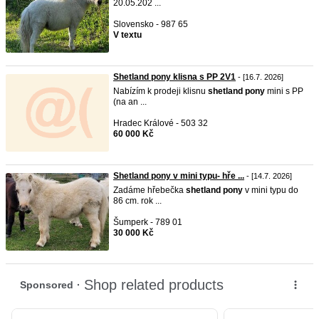
20.05.202 ...
Slovensko - 987 65
V textu
Shetland pony klisna s PP 2V1
- [16.7. 2026]
Nabízím k prodeji klisnu
shetland
pony
mini s PP
(na an ...
Hradec Králové - 503 32
60 000 Kč
Shetland pony v mini typu- hře ...
- [14.7. 2026]
Zadáme hřebečka
shetland
pony
v mini typu do
86 cm. rok ...
Šumperk - 789 01
30 000 Kč