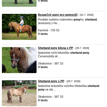
V textu
Bezpečný pony pro nejmenší
- [31.7. 2026]
Prodám našeho rodinného
pony
ho,
shetland
,
dovezený z Ho ...
Karviná - 735 52
V textu
Shetland pony klisna s PP
- [29.7. 2026]
Nabízíme roční klisničku
shetland
pony
.
Červenobílá str ...
Strakonice - 387 33
V textu
Shetland pony s PP
- [28.7. 2026]
Nabízíme krásného ročního hřebečka
shetland
pony
ve sta ...
Strakonice - 387 33
V textu