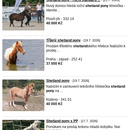
Shetland pony - roční standard ...
- [21.7. 2026]
Nový domov hledá roční
shetland
pony
klisnička -
standa ...
Plzeň-jih - 332 14
40 000 Kč
Tříletý shetland pony
- [19.7. 2026]
Prodám tříletého
shetland
ského hřebce Nabízím k
prodej ...
Praha - západ - 252 41
37 000 Kč
Shetland pony
- [19.7. 2026]
Nabízím k zamluvení letošního hřebečka
shetland
pony
na ...
Klatovy - 341 01
40 000 Kč
Shetland pony s PP
- [17.7. 2026]
Ponúkam na predaj krásnu mladú kobylku. Nar.