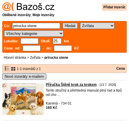
Přidat inzerát
Oblíbené inzeráty
,
Moje inzeráty
Co:
Lokalita:
Okolí:
km
Cena od:
- do:
Kč
Hlavní stránka
>
Zvířata
>
prirucka stene
Cena
1-1 inzerátů z 1
Nové inzeráty e-mailem
Příručka Štěně krok za krokem
- [13.7. 2026]
Tento stručný a přehledný manuál plný rad a tipů
od cho ...
Karviná - 734 01
160 Kč