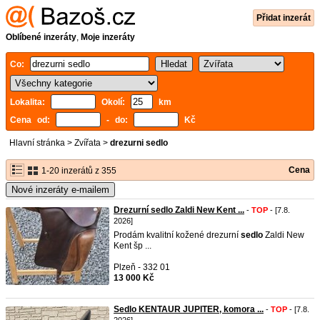
Přidat inzerát
Oblíbené inzeráty
,
Moje inzeráty
Co:
Lokalita:
Okolí:
km
Cena od:
- do:
Kč
Hlavní stránka
>
Zvířata
>
drezurni sedlo
Cena
1-20 inzerátů z 355
Nové inzeráty e-mailem
Drezurní sedlo Zaldi New Kent ...
-
TOP
- [7.8.
2026]
Prodám kvalitní kožené drezurní
sedlo
Zaldi New
Kent šp ...
Plzeň - 332 01
13 000 Kč
Sedlo KENTAUR JUPITER, komora ...
-
TOP
- [7.8.