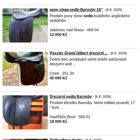
pony show sedlo Barnsby 16"
- [6.8. 2026]
Prodám pony show
sedlo
kvalitního anglického
sedlářství ...
Jablonec nad Nisou - 468 04
12 000 Kč
Passier Grand Gilbert drezurní ...
- [6.8. 2026]
Dobrý den, prodávám velmi dobře udržované
drezurní sedl ...
Cheb - 351 34
40 000 Kč
Drezurní sedlo Barnsby
- [6.8. 2026]
Prodám křesílko Barnsby. Velmi měkké posedlí, 17
" kom ...
Havlíčkův Brod - 584 01
18 000 Kč