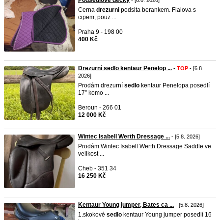
Podsedlove decky
- [6.8. 2026]
Cerna
drezurni
podsita berankem. Fialova s
cipem, pouz ...
Praha 9 - 198 00
400 Kč
Drezurní sedlo kentaur Penelop ...
-
TOP
- [6.8.
2026]
Prodám drezurní
sedlo
kentaur Penelopa posedlí
17” komo ...
Beroun - 266 01
12 000 Kč
Wintec Isabell Werth Dressage ...
- [5.8. 2026]
Prodám Wintec Isabell Werth Dressage Saddle ve
velikost ...
Cheb - 351 34
16 250 Kč
Kentaur Young jumper, Bates ca ...
- [5.8. 2026]
1.skokové
sedlo
kentaur Young jumper posedlí 16