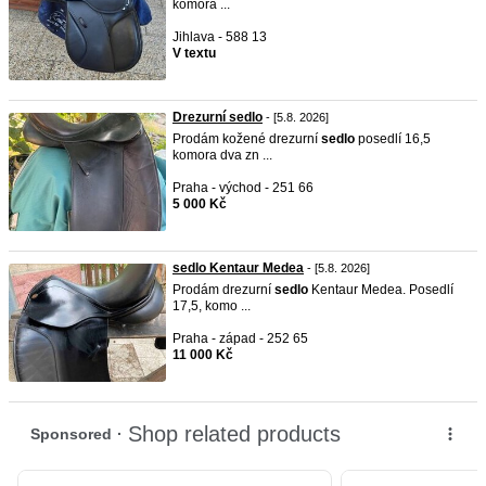
komora ...
Jihlava - 588 13
V textu
Drezurní sedlo
- [5.8. 2026]
Prodám kožené drezurní
sedlo
posedlí 16,5
komora dva zn ...
Praha - východ - 251 66
5 000 Kč
sedlo Kentaur Medea
- [5.8. 2026]
Prodám drezurní
sedlo
Kentaur Medea. Posedlí
17,5, komo ...
Praha - západ - 252 65
11 000 Kč