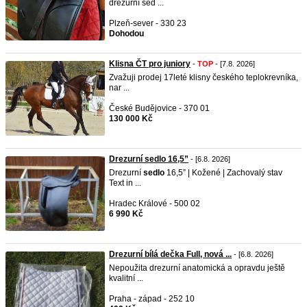
drezurní sed ...
Plzeň-sever - 330 23
Dohodou
Klisna ČT pro juniory
-
TOP
- [7.8. 2026]
Zvažuji prodej 17leté klisny českého teplokrevníka,
nar ...
České Budějovice - 370 01
130 000 Kč
Drezurní sedlo 16,5”
- [6.8. 2026]
Drezurní
sedlo
16,5” | Kožené | Zachovalý stav
Text in ...
Hradec Králové - 500 02
6 990 Kč
Drezurní bílá dečka Full, nová ...
- [6.8. 2026]
Nepoužita drezurní anatomická a opravdu ještě
kvalitní ...
Praha - západ - 252 10