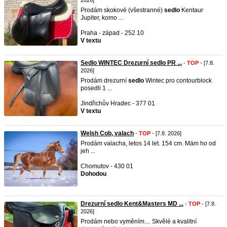
2026]
Prodám skokové (všestranné)
sedlo
Kentaur
Jupiter, komo ...
Praha - západ - 252 10
V textu
Sedlo WINTEC Drezurní sedlo PR ...
-
TOP
- [7.8.
2026]
Prodám drezurní
sedlo
Wintec pro contourblock
posedli 1 ...
Jindřichův Hradec - 377 01
V textu
Welsh Cob, valach
-
TOP
- [7.8. 2026]
Prodám valacha, letos 14 let. 154 cm. Mám ho od
jeh ...
Chomutov - 430 01
Dohodou
Drezurní sedlo Kent&Masters MD ...
-
TOP
- [7.8.
2026]
Prodám nebo vyměním.... Skvělé a kvalitní