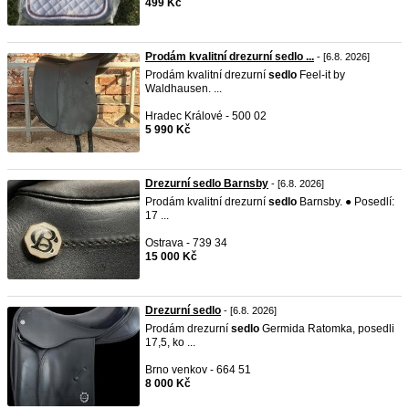
499 Kč
Prodám kvalitní drezurní sedlo ...
- [6.8. 2026]
Prodám kvalitní drezurní
sedlo
Feel-it by
Waldhausen. ...
Hradec Králové - 500 02
5 990 Kč
Drezurní sedlo Barnsby
- [6.8. 2026]
Prodám kvalitní drezurní
sedlo
Barnsby. ● Posedlí:
17 ...
Ostrava - 739 34
15 000 Kč
Drezurní sedlo
- [6.8. 2026]
Prodám drezurní
sedlo
Germida Ratomka, posedli
17,5, ko ...
Brno venkov - 664 51
8 000 Kč