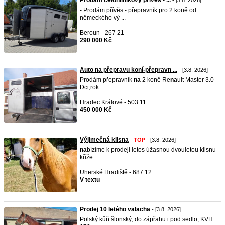
Prodám celohliníkový přívěs - ...
- [3.8. 2026]
- Prodám přívěs - přepravník pro 2 koně od
německého vý ...
Beroun - 267 21
290 000 Kč
Auto na přepravu koní-přepravn ...
- [3.8. 2026]
Prodám přepravník
na
2 koně Re
na
ult Master 3.0
Dci,rok ...
Hradec Králové - 503 11
450 000 Kč
Výjimečná klisna
-
TOP
- [3.8. 2026]
na
bízíme k prodeji letos úžasnou dvouletou klisnu
kříže ...
Uherské Hradiště - 687 12
V textu
Prodej 10 letého valacha
- [3.8. 2026]
Polský kůň šlonský, do zápřahu i pod sedlo, KVH