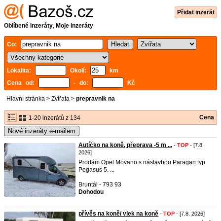
Přidat inzerát
Oblíbené inzeráty
,
Moje inzeráty
Co:
Lokalita:
Okolí:
km
Cena od:
- do:
Kč
Hlavní stránka
>
Zvířata
>
prepravnik na
Cena
1-20 inzerátů z 134
Nové inzeráty e-mailem
Autíčko na koně, přeprava -5 m ...
-
TOP
- [7.8.
2026]
Prodám Opel Movano s nástavbou Paragan typ
Pegasus 5. ...
Bruntál - 793 93
Dohodou
přívěs na koně/ vlek na koně
-
TOP
- [7.8. 2026]