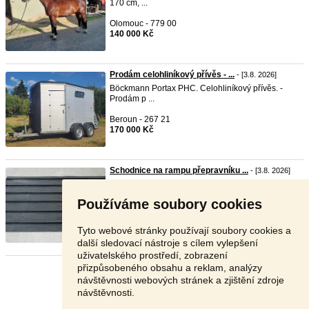
170 cm, ...
Olomouc - 779 00
140 000 Kč
Prodám celohliníkový přívěs - ...
- [3.8. 2026]
Böckmann Portax PHC. Celohliníkový přívěs. -
Prodám p ...
Beroun - 267 21
170 000 Kč
Schodnice na rampu přepravníku ...
- [3.8. 2026]
na
bízíme schodnice
na
rampu přepravníků. Jsou
vulkanizo ...
Používáme soubory cookies
Teplice - 415 01
990 Kč
Tyto webové stránky používají soubory cookies a
další sledovací nástroje s cílem vylepšení
uživatelského prostředí, zobrazení
přizpůsobeného obsahu a reklam, analýzy
Stránka:
1
2
3
Další
návštěvnosti webových stránek a zjištění zdroje
návštěvnosti.