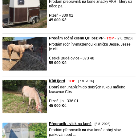
Prodám přepravník
na
koně z
na
čky AKRI, který už
něco pa ...
Plzeň - 330 02
45 000 Kč
Prodám roční klisnu QH bez PP
-
TOP
- [7.8. 2026]
Prodám roční vymazlenou klisničku Jesse. Jesse
je citli ...
České Budějovice - 373 48
55 000 Kč
Kůň fjord
-
TOP
- [7.8. 2026]
Dobrý den,
na
bízím do dobrých rukou
na
šeho
krasavce Cés ...
Plzeň-jih - 336 01
45 000 Kč
Přepraník - vlek na koně
- [6.8. 2026]
Prodám přepravník
na
dva koně dobrý stav,
parkován pod ...