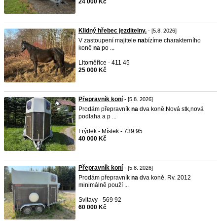
24 000 Kč
Klidný hřebec jezditelny.
- [5.8. 2026]
V zastoupení majitele
na
bízíme charakterního
koně
na
po ...
Litoměřice - 411 45
25 000 Kč
Přepravník koní
- [5.8. 2026]
Prodám přepravník
na
dva koně.Nová stk,nová
podlaha a p ...
Frýdek - Místek - 739 95
40 000 Kč
Přepravník koní
- [5.8. 2026]
Prodám přepravník
na
dva koně. Rv. 2012
minimálně použí ...
Svitavy - 569 92
60 000 Kč