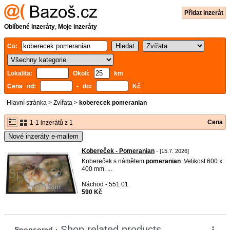
Přidat inzerát
Oblíbené inzeráty
,
Moje inzeráty
Co:
Lokalita:
Okolí:
km
Cena od:
- do:
Kč
Hlavní stránka
>
Zvířata
>
koberecek pomeranian
Cena
1-1 inzerátů z 1
Nové inzeráty e-mailem
Kobereček - Pomeranian
- [15.7. 2026]
Kobereček s námětem
pomeranian
. Velikost 600 x
400 mm. ...
Náchod - 551 01
590 Kč