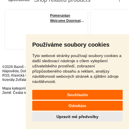
Používáme soubory cookies
Tyto webové stránky používají soubory cookies a
další sledovací nástroje s cílem vylepšení
uživatelského prostředí, zobrazení
©2026 Bazoš -
Inzerce, Bazar
přizpůsobeného obsahu a reklam, analýzy
Nápověda
,
Dotazy
,
Hodnocení
,
Kontakt
,
Reklama
,
Podmínky
,
Ochrana údajů
,
RSS
,
návštěvnosti webových stránek a zjištění zdroje
Inzeráty Zvířata celkem:
41613
, za 24 hodin:
2221
návštěvnosti.
Mapa kategorií
,
Nejvyhledávanější výrazy
Země:
Česká republika
,
Slovensko
,
Polsko
,
Rakousko
Souhlasím
Odmítám
Upravit mé předvolby