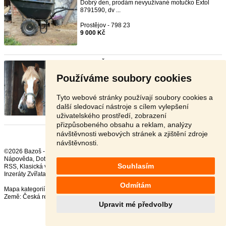
Dobrý den, prodám nevyužívané motučko Extol
8791590, dv ...
Prostějov - 798 23
9 000 Kč
Valach ČMB
- [15.7. 2026]
Prodám devítiletého valacha, z matky 71/494
Používáme soubory cookies
Sandra, ote ...
Jeseník - 790 01
Tyto webové stránky používají soubory cookies a
150 000 Kč
další sledovací nástroje s cílem vylepšení
uživatelského prostředí, zobrazení
přizpůsobeného obsahu a reklam, analýzy
návštěvnosti webových stránek a zjištění zdroje
návštěvnosti.
©2026 Bazoš -
Inzerce, Bazar
Nápověda
,
Dotazy
,
Hodnocení
,
Kontakt
,
Reklama
,
Podmínky
,
Ochrana údajů
,
Souhlasím
RSS
,
Inzeráty Zvířata celkem:
41574
, za 24 hodin:
2543
Odmítám
Mapa kategorií
,
Nejvyhledávanější výrazy
Země:
Česká republika
,
Slovensko
,
Polsko
,
Rakousko
Upravit mé předvolby