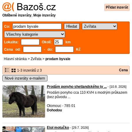
Přidat inzerát
Oblíbené inzeráty
,
Moje inzeráty
Co:
Lokalita:
Okolí:
km
Cena od:
- do:
Kč
Hlavní stránka
>
Zvířata
>
prodam byvale
Cena
1-3 inzerátů z 3
Nové inzeráty e-mailem
Prodám ponyho shetlandského ty ...
- [10.8. 2026]
Prodám ponyho cca 110 KVH s modrým průkazem
(bez původu ...
Olomouc - 785 01
Dohodou
Etol motučko
- [29.7. 2026]