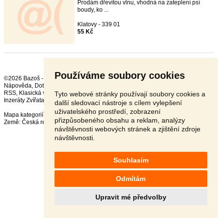
Prodám dřevitou vlnu, vhodná na zateplení psí
boudy, ko ...
Klatovy - 339 01
55 Kč
Používáme soubory cookies
©2026 Bazoš -
Inzerce, Bazar
Nápověda
,
Dotazy
,
Hodnocení
,
Kontakt
,
Reklama
,
Podmínky
,
Ochrana údajů
,
RSS
,
Tyto webové stránky používají soubory cookies a
Inzeráty Zvířata celkem:
42012
, za 24 hodin:
2293
další sledovací nástroje s cílem vylepšení
uživatelského prostředí, zobrazení
Mapa kategorií
,
Nejvyhledávanější výrazy
přizpůsobeného obsahu a reklam, analýzy
Země:
Česká republika
,
Slovensko
,
Polsko
,
Rakousko
návštěvnosti webových stránek a zjištění zdroje
návštěvnosti.
Souhlasím
Odmítám
Upravit mé předvolby