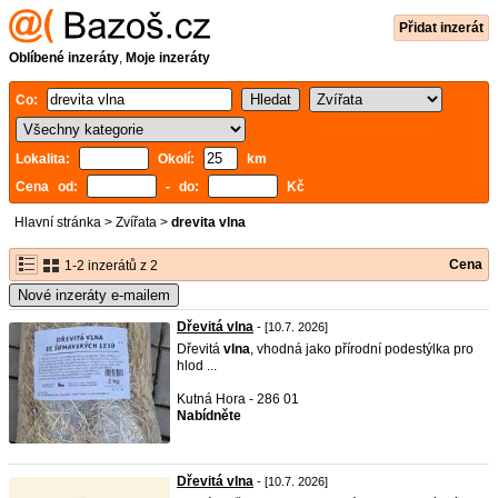
Přidat inzerát
Oblíbené inzeráty
,
Moje inzeráty
Co:
Lokalita:
Okolí:
km
Cena od:
- do:
Kč
Hlavní stránka
>
Zvířata
>
drevita vlna
Cena
1-2 inzerátů z 2
Nové inzeráty e-mailem
Dřevitá vlna
- [10.7. 2026]
Dřevitá
vlna
, vhodná jako přírodní podestýlka pro
hlod ...
Kutná Hora - 286 01
Nabídněte
Dřevitá vlna
- [10.7. 2026]